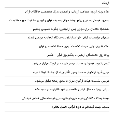
قرچک
اعلام زمان آزمون شفاهی ارزیابی و اعطای مدرک تخصصی حافظان قرآن
اربعین؛ فرصتی طلایی برای عرضه جهانی معارف قرآن و تبیین حقانیت جبهه مقاومت
نقشه‌راه خادمان برای دوران پس از اربعین؛ چگونه حسینی بمانیم
مدیران مؤسسات قرآنی خواستار تقویت جایگاه اتحادیه‌ مردمی شدند
اعلام نتایج نهایی مرحله نخست آزمون حفظ تخصصی قرآن
پیاده‌روی جاماندگان اربعین با رنگ‌وبوی قرآن + عکس
کرسی تلاوت نوجوانان به یاد «رهبر شهید» در قرچک برگزار می‌شود
اجرای گروه تواشیح «محمد رسول‌الله(ص)» از نجف تا کربلا + فیلم
دومین نشست هیأت قرآنیان تهران با محور رسانه برگزار می‌شود
برپایی روزانه محفل قرآنی «الحسین شهیدالقرآن» در عمود ۱۰۹۰
عرضه بسته «کنشگری قیام خون‌خواهان» برای توانمندسازی فعالان فرهنگی
تمدید مهلت ثبت‌نام در دوره قرآنی «فصل تعالی»