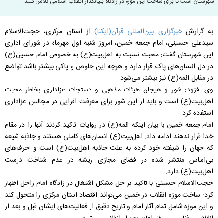
شهرستان است تا برای ساخت این موزه در زادگاه بنیانگذار انقلاب اسلامی تلاش کنند.
به گزارش
خبرگزاری بین‌المللی قرآن(ایکنا)
از استان مرکزی، حجت‌الاسلام
سیدعلی حسینی، امام جمعه خمین، امروز شنبه اول مهرماه در شورای اداری
این شهرستان گفت: محبت نسبت به اهل‌بیت(ع) به خصوص امام حسین(ع)
در دل‌ انسان‌های پاک قرار دارد و هرچه این خلوص و پاکی بیشتر باشد تواضع
در مقابل ائمه(ع) نیز بیشتر می‌شود.
وی افزود: شور و هیجان هیئات مذهبی و دستجات عزاداری بخاطر محبت
اهل‌بیت(ع) است و باید از این شور برای معرفت افزایی در مجالس عزاداری
استفاده کرد.
امام جمعه خمین با بیان اینکه ائمه(ع) در روایات تاکید کردند آنها را در مقام
خدا قرار ندهند ادامه داد: اهل‌بیت(ع) انسان‌های کاملی هستند و جاذبه شیعه
که جهان را شیفته خود کرده به علت جاذبه اهل‌بیت(ع) است و حرف‌های
‌بی‌اساس منتشر شده در فضای مجازی ریشه در عدم شناخت درست
اهل‌بیت(ع) دارد.
حجت‌الاسلام حسینی با تاکید بر حل مشکل اشتغال در زادگاه امام راحل اظهار
کرد: ساخت موزه انقلاب در خمین می‌تواند اقتصاد استان مرکزی را متحول کند
و این موزه شامل تمام آثار امام و تاریخ دقیق از فعالیت‌های ایشان قبل و بعد از