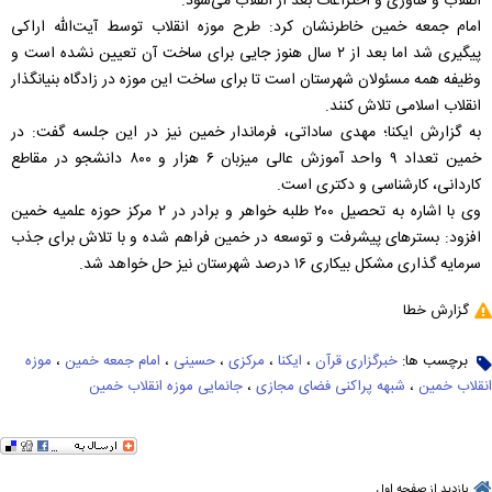
انقلاب و فناوری و اختراعات بعد از انقلاب می‌شود.
امام جمعه خمین خاطرنشان کرد: طرح موزه انقلاب توسط آیت‌الله اراکی
پیگیری شد اما بعد از ۲ سال هنوز جایی برای ساخت آن تعیین نشده است و
وظیفه همه مسئولان شهرستان است تا برای ساخت این موزه در زادگاه بنیانگذار
انقلاب اسلامی تلاش کنند.
به گزارش ایکنا؛ مهدی ساداتی، فرماندار خمین نیز در این جلسه گفت: در
خمین تعداد ۹ واحد آموزش عالی میزبان ۶ هزار و ۸۰۰ دانشجو در مقاطع
کاردانی، کارشناسی و دکتری است.
وی با اشاره به تحصیل ۲۰۰ طلبه خواهر و برادر در ۲ مرکز حوزه علمیه خمین
افزود: بسترهای پیشرفت و توسعه در خمین فراهم شده و با تلاش برای جذب
سرمایه گذاری مشکل بیکاری ۱۶ درصد شهرستان نیز حل خواهد شد.
گزارش خطا
برچسب ها:
خبرگزاری قرآن
،
ایکنا
،
مرکزی
،
حسینی
،
امام جمعه خمین
،
موزه
انقلاب خمین
،
شبهه پراکنی فضای مجازی
،
جانمایی موزه انقلاب خمین
بازدید از صفحه اول