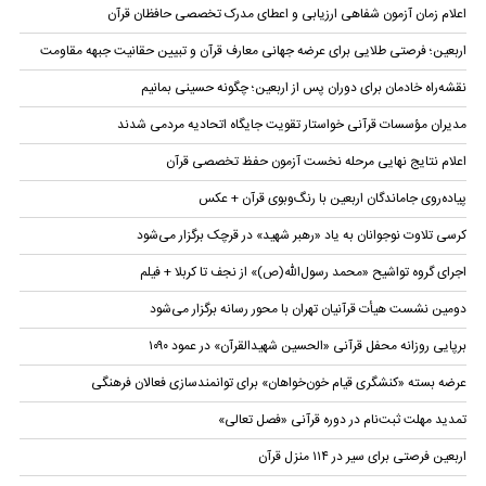
اعلام زمان آزمون شفاهی ارزیابی و اعطای مدرک تخصصی حافظان قرآن
اربعین؛ فرصتی طلایی برای عرضه جهانی معارف قرآن و تبیین حقانیت جبهه مقاومت
نقشه‌راه خادمان برای دوران پس از اربعین؛ چگونه حسینی بمانیم
مدیران مؤسسات قرآنی خواستار تقویت جایگاه اتحادیه‌ مردمی شدند
اعلام نتایج نهایی مرحله نخست آزمون حفظ تخصصی قرآن
پیاده‌روی جاماندگان اربعین با رنگ‌وبوی قرآن + عکس
کرسی تلاوت نوجوانان به یاد «رهبر شهید» در قرچک برگزار می‌شود
اجرای گروه تواشیح «محمد رسول‌الله(ص)» از نجف تا کربلا + فیلم
دومین نشست هیأت قرآنیان تهران با محور رسانه برگزار می‌شود
برپایی روزانه محفل قرآنی «الحسین شهیدالقرآن» در عمود ۱۰۹۰
عرضه بسته «کنشگری قیام خون‌خواهان» برای توانمندسازی فعالان فرهنگی
تمدید مهلت ثبت‌نام در دوره قرآنی «فصل تعالی»
اربعین فرصتی برای سیر در ۱۱۴ منزل قرآن