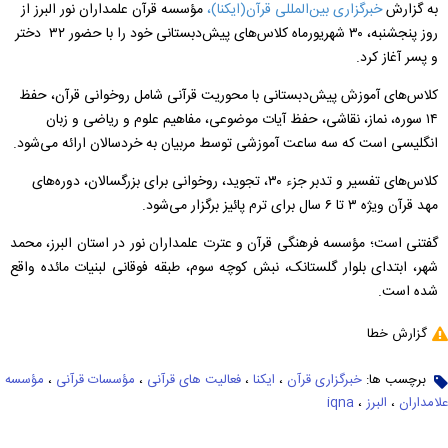
به گزارش
خبرگزاری بین‌المللی قرآن(ایکنا)،
مؤسسه قرآن علمداران نور البرز از
روز پنجشنبه، ۳۰ شهریورماه کلاس‌های پیش‌دبستانی خود را با حضور ۳۲ دختر
و پسر آغاز کرد.
کلاس‌های آموزش پیش‌دبستانی با محوریت قرآنی شامل روخوانی قرآن، حفظ
۱۴ سوره، نماز، نقاشی، حفظ آیات موضوعی، مفاهیم علوم و ریاضی و زبان
انگلیسی است که سه ساعت آموزشی توسط مربیان به خردسالان ارائه می‌شود.
کلاس‌های تفسیر و تدبر جزء ۳۰، تجوید، روخوانی برای بزرگسالان، دوره‌های
مهد قرآن ویژه ۳ تا ۶ سال برای ترم پائیز برگزار می‌شود.
گفتنی است؛ مؤسسه فرهنگی قرآن و عترت علمداران نور در استان البرز، محمد
شهر، ابتدای بلوار گلستانک، نبش کوچه سوم، طبقه فوقانی لبنیات مائده واقع
شده است.
گزارش خطا
برچسب ها:
خبرگزاری قرآن
،
ایکنا
،
فعالیت های قرآنی
،
مؤسسات قرآنی
،
مؤسسه
علامداران
،
البرز
،
iqna