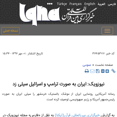
Türkçe
Français
English
فارسی
العربیة
نسخه اصلی
Toggle
navigation
کد خبر:
تاریخ انتشار :
۳۶۴۵۳۷۷
۰۱ مهر ۱۳۹۶ - ۱۵:۳۴
»
صفحه نخست
عمومی
نیوزویک: ایران به صورت ترامپ و اسرائیل سیلی زد
رسانه آمریکایی رونمایی ایران از موشک بالستیک خرمشهر را سیلی ایران به صورت
رئیس‌جمهور آمریکا و رژیم صهیونیسی توصیف کرده است.
به گزارش
خبرگزاری بین‌المللی قرآن(ایکنا)
به نقل از «فارس» مجله نیوزویک در