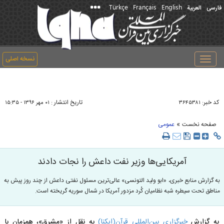
Türkçe
Français
English
فارسی
العربیة
نسخه اصلی
Toggle
navigation
کد خبر:
تاریخ انتشار :
۳۶۴۵۳۸۱
۰۱ مهر ۱۳۹۶ - ۱۵:۳۵
»
صفحه نخست
عمومی
آمریکایی‌ها وزیر نفت داعش را نجات دادند
به گزارش منابع خبری، «ابو ولید التونسی» عالی‌ترین مسئول نفتی داعش از چند روز پیش به
مناطق تحت سیطره شبه نظامیان کُرد مزدور آمریکا در شمال سوریه گریخته است.
به گزارش
خبرگزاری بین‌المللی قرآن(ایکنا)
به نقل از «مشرق»، همزمان با