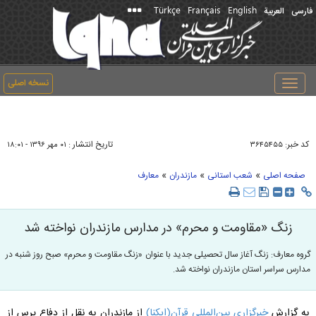
Türkçe
Français
English
فارسی
العربیة
نسخه اصلی
Toggle
navigation
کد خبر:
تاریخ انتشار :
۳۶۴۵۴۵۵
۰۱ مهر ۱۳۹۶ - ۱۸:۰۱
»
»
»
صفحه اصلی
شعب استانی
مازندران
معارف
زنگ «مقاومت و محرم» در مدارس مازندران نواخته شد
گروه معارف: زنگ آغاز سال تحصیلی جدید با عنوان «زنگ مقاومت و محرم» صبح روز شنبه در
مدارس سراسر استان مازندران نواخته شد.
به گزارش
خبرگزاری بین‌المللی قرآن(ایکنا)
از مازندران به نقل از دفاع پرس از