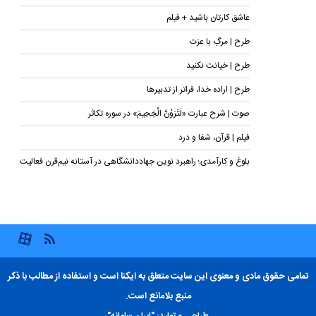
عاشق کارتان باشید + فیلم
طرح | مرگِ با عزت
طرح | خیانت نکنید
طرح | اراده خدا، فراتر از تدبیرها
صوت | شرح عبارت «لَتَرَوُنَّ الْجَحِیمَ» در سوره تکاثر
فیلم | قرآن، شفا و درد
بلوغ و کارآمدی؛ راهبرد نوین جهاددانشگاهی در آستانه نیم‌قرن فعالیت
تمامی حقوق مادی و معنوی این سایت متعلق به ایکنا است و استفاده از مطالب با ذکر
منبع بلامانع است.