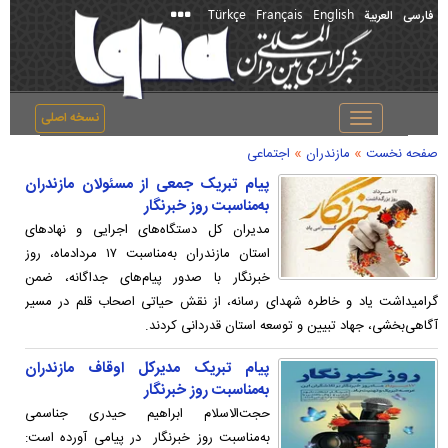
Türkçe
Français
English
فارسی
العربیة
نسخه اصلی
Toggle
navigation
»
»
صفحه نخست
مازندران
اجتماعی
پیام تبریک جمعی از مسئولان مازندران
به‌مناسبت روز خبرنگار
مدیران کل دستگاه‌های اجرایی و نهاد‌های
استان مازندران به‌مناسبت ۱۷ مردادماه، روز
خبرنگار با صدور پیام‌های جداگانه، ضمن
گرامیداشت یاد و خاطره شهدای رسانه، از نقش حیاتی اصحاب قلم در مسیر
آگاهی‌بخشی، جهاد تبیین و توسعه استان قدردانی کردند.
پیام تبریک مدیرکل اوقاف مازندران
به‌مناسبت روز خبرنگار
حجت‌الاسلام ابراهیم حیدری جناسمی
به‌مناسبت روز خبرنگار در پیامی آورده است: