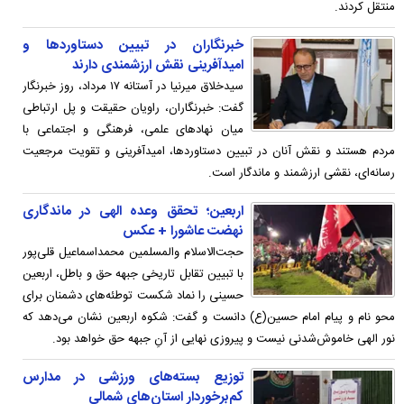
منتقل کردند.
خبرنگاران در تبیین دستاوردها و
امیدآفرینی نقش ارزشمندی دارند
سیدخلاق میرنیا در آستانه ۱۷ مرداد، روز خبرنگار
گفت: خبرنگاران، راویان حقیقت و پل ارتباطی
میان نهادهای علمی، فرهنگی و اجتماعی با
مردم هستند و نقش آنان در تبیین دستاوردها، امیدآفرینی و تقویت مرجعیت
رسانه‌ای، نقشی ارزشمند و ماندگار است.
اربعین؛ تحقق وعده الهی در ماندگاری
نهضت عاشورا + عکس
حجت‌الاسلام والمسلمین محمداسماعیل قلی‌‌پور
با تبیین تقابل تاریخی جبهه حق و باطل، اربعین
حسینی را نماد شکست توطئه‌های دشمنان برای
محو نام و پیام امام حسین(ع) دانست و گفت: شکوه اربعین نشان می‌دهد که
نور الهی خاموش‌شدنی نیست و پیروزی نهایی از آنِ جبهه حق خواهد بود.
توزیع بسته‌های ورزشی در مدارس
کم‌برخوردار استان‌های شمالی