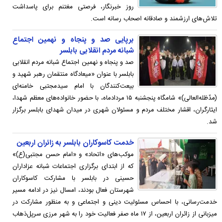
روز خبرنگار، فرصتی مغتنم برای پاسداشت
تلاش‌های ارزشمند و صادقانه اصحاب رسانه است.
برپایی صد و پنجاه و نهمین اجتماع
شبانه مردم انقلابی بابلسر
صد و پنجاه و نهمین اجتماع شبانه مردم انقلابی
بابلسر با عنوان «میعادگاه منتقمان رهبر شهید و
بیعت‌کنندگان با امام سیدمجتبی خامنه‌ای
(مدّظله‌العالی)» شامگاه پنجشنبه ۱۵ مردادماه، با حضور خانواده‌های معظم شهدا،
ایثارگران، اقشار مختلف مردم و مسئولان شهری در میدان شهدای بابلسر برگزار
شد.
خدمت کاسوکاران بابلسر به زائران اربعین
موکب‌های «اتحاد» و «امام حسن مجتبی(ع)»
که از ابتدای برگزاری اجتماعات شبانه عزاداران
حسینی در بابلسر با مشارکت کاسوکاران
شهرستان فعال بودند، امسال نیز در ادامه مسیر
خدمت‌رسانی، با احساس مسئولیت دینی و اجتماعی و به منظور مشارکت در
میزبانی از زائران اربعین، از ۱۷ ماه صفر فعالیت خود را به شهر مرزی سرپل‌ذهاب