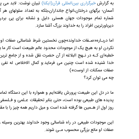
به گزارش
خبرگزاری بین‌المللی قرآن(ایکنا)
تبیان نوشت: لابد می پ
آسمان؛ برگهای درختان،انواع‌ جانداران،بلکه به تعداد سلولهای هر 
شماره تمام موجودات جهان هستی دلیل و نشانه برای پی ‌بردن
دیرباورترین افراد‌ را‌ به خداوند بزرگ آشنا سازد.
اما دربـاره«صـفات خداوند»چون نخستین شرط شناسائی صفات او 
نکردن او به هیچ یک از موجودات محدود عالم‌ طبیعت‌ است کار ما 
خطبه‌ای کـه در نـهج البلاغه از آن حضرت نقل شده و از جامع ترین ب
خدا شنیده شده است چنین می فرماید:و کمال الاخلاص له نفی ا
صفات ممکنات از اوست»)
چه می توان کرد؟
ما در دل این‌ طبیعت‌ پرورش‌ یافته‌ایم و همواره با این دستگاه‌ تما
پدیده‌ های طبیعی بوده است، حتی بنابر تحقیقات عـلمی و فـلسفی 
روز اول از هـمین ها گرفته شده است و میل‌ داریم‌ همه چیز را با مق
این موجودات طبیعی در راه شناسائی وجود خداوند بهترین وسیله و را
صفات او مانع بزرگی‌ محسوب مـی شوند.