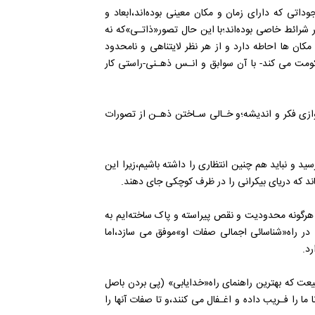
تی که دارای زمان و مکان معینی بوده‌اند‌،ابعاد‌ و
رائط خاصی‌ بوده‌اند‌؛با این حال تصور«ذاتـی»که نه
مکان ها‌ احاطه دارد و از هر نظر لایتناهی و نامحدود
ومت می کند- با آن سوابق و انـس ذهـنی-راستی کار
وازی فکر و اندیشه؛و خـالی سـاختن ذهـن از تصورات‌
ید و نباید هم چنین انتظاری را داشته باشیم،زیرا این
ند که دریای بیکرانی را در ظرف کوچکی‌ جای‌ دهند‌.
ز هرگونه محدودیت و نقص‌ پیراسته‌ و پاک ساخته‌ایم به
در‌ راه«شناسائی اجمالی صفات او»موفق می سازد،اما
رد.
عت‌ که‌ بهترین راهنمای راه«خدایابی» (پی بردن باصل
ما را فـریب داده و اغـفال می کنند،و تا صفات آنها را