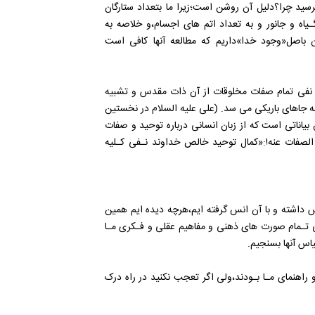
رسید چرا؟دلیل آن روشن است؛زیرا ما بتعداد ستارگان
گـیاه و جانور و به تعداد اتم های اجسام،و خلاصه به
 باصل«وجود خدا»داریم که مطالعه آنها کافی است
نفی تمام صفات مخلوقات از آن ذات مقدس و تشبیه
به جاهای باریکی می سد. (علی علیه السلام در نخستین
یاناتی است که از زبان انسانی‌ درباره‌ توحید و صفات
لصفات عنه!:«کمال توحید خالص خداوند نـفی کـلیه
س‌ داشته‌ و با آن انس گرفته ‌ایم،هرچه دیده ‌ایم همین
تـمام صورت های ذهنی و مفاهیم عقلی‌ و فـکری‌ مـا‌
یاس آنها بسنجیم.
هنمای مـا‌ بـودند‌،ولی‌ اگر تعجب نکنید در راه درک