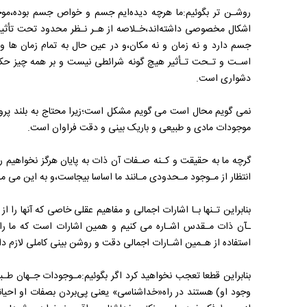
روشـن تر بگوئیم:ما هرچه دیده‌ایم جسم و خواص جسم بوده،موجودا
اشکال‌ مخصوصی داشته‌اند،خـلاصه از هـر نـظر محدود تحت تأثیر ش
جسم دارد و نه زمان و نه مکان،و در عین حال به تمام‌ زمان ها‌ و 
اسـت و تـحت تـأثیر هیچ گونه شرائطی‌ نیست‌ و بر‌ همه چیز حک
دشواری است.
نمی گویم‌ محال‌ است‌ می گویم مشکل است؛زیرا محتاج به بلند پر
موجودات‌ مادی و طبیعی و باریک‌ بینی و دقت فراوان است.
گرچه ما به حقیقت و کـنه صـفات آن ذات به پایان‌ هرگز‌ نخواهیم رس
انتظار از مـوجود‌ مـحدودی‌ مـانند ما اساسا بیجاست،و به این می ما
بنابراین تـنها بـا اشارات اجمالی و مفاهیم عقلی خاصی که آنها را ا
ـآن ذات مـقدس اشـاره می کنیم و همین اشارات است که ما‌ را‌ 
استفاده از هـمین اشـارات اجمالی دقت و روشن‌ بینی‌ کاملی‌ لازم دا
بنابراین قطعا تعجب نخواهید کرد اگر بگوئیم:مـوجودات جـهان طـبی
وجود او) هستند در راه«خداشناسی» یعنی پی‌بردن بصفات‌ او‌ احیانا 