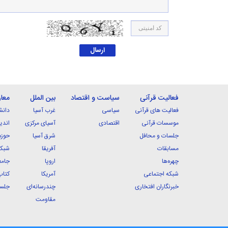
فعالیت قرآنی
سیاست و اقتصاد
بین الملل
معا
فعالیت های قرآنی
سیاسی
غرب آسیا
دانش
موسسات قرآنی
اقتصادی
آسیای مرکزی
اندی
جلسات و محافل
شرق آسیا
حوزه
مسابقات
آفریقا
شبکه
چهره‌ها
اروپا
جامع
شبکه اجتماعی
آمریکا
کتاب
خبرنگاران افتخاری
چندرسانه‌ای
جلسا
مقاومت