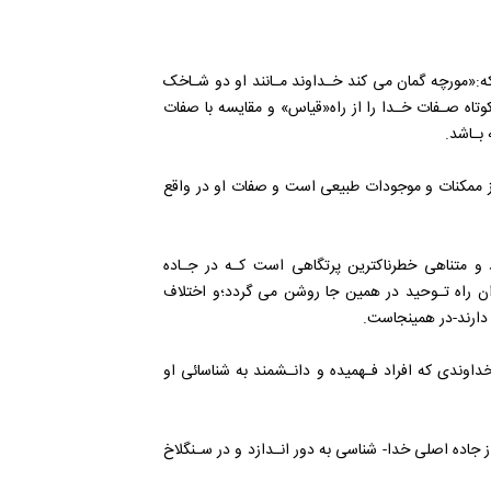
که:«مورچه گمان می کند خـداوند مـانند او دو شـاخک‌
 کوتاه صـفات خـدا را از راه‌«قیاس‌» و مقایسه با صفات
 بـاشد.
از ممکنات‌ و موجودات‌ طبیعی است و صفات او در واقع
 متناهی‌ خطرناکترین پرتگاهی است کـه در‌ جـاده‌
 راه تـوحید در همین جا روشن‌ می گردد‌؛و اختلاف
 دارند‌-در همینجاست.
داوندی که افراد فـهمیده و دانـشمند به شناسائی او
 جاده اصلی خدا- شناسی به دور انـدازد و در سـنگلاخ