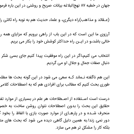
جهان در خطبه ۸۷ نهج‌البلاغه بیانات صریح و روشنی در این باره فرموده است.
(عـقائد و مذاهب)راه دیگری، و علماء‌ حدیث‌ هم به نوبه راه ثالثی‌ را‌ 
آرزوی ما این است که در این باب از راهی برویم که مزایای همه راه
خالی باشد،و در ایـن‌ راه حداکثر کوشش خود را بکار می بریم.
انتخاب می کنیم،اگر در این راه موفقیت پیدا کنیم جای بسی شکر
دنبال صفات جمال و جلال‌ او‌ می گردیم.
این هم‌ ناگفته نـماند کـه سعی می شود در این گونه بحث ها مطلب
طوری‌ بحث کنیم که مطالب برای افرادی هم که به اصطلاحات کلامی و 
درست است اسـتفاده از اصـطلاحات هر علم در بسیاری از موارد تفاهم
حقایق این بحث را بدون اصطلاحات نتوان روشن ساخت‌ به خصوص‌
منحرف شـده و در پارهـ‌ای از موارد صورت بازی‌ با الفاظ را بخود 
دور نمی زند!.به همین دلیل‌ گاهی‌ دیده می شود که بحث های م
بلکه کار را مشکل تر هم می سازد.