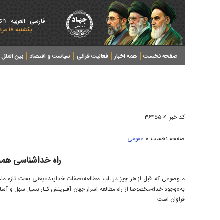
ish
فارسی
العربیة
يکشنبه ۱۸ مرداد ۱۴۰۵ - 2026 August 09
صفحه نخست
همه اخبار
فعالیت قرآنی
سیاست و اقتصاد
بین الملل
پرونده های خبری
کد خبر:
۳۶۴۵۵۰۷
»
صفحه نخست
عمومی
راه خداشناسی هم
مـوضوعی که قبل از هر چیز در باب مطالعه«صفات خداوند»یعنی بحث تازه ما‌،با
به‌«وجود خدا»مخصوصا از‌ راه مطالعه اسرار جهان آفـرینش.کـار بسیار سهل و
فراوان است.