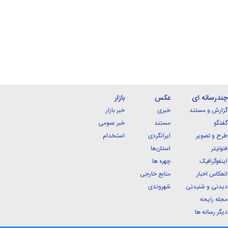
چندرسانه ای
عکس
بازار
گزارش و مستند
خبری
خبر بازار
گفتگو
مستند
خبر عمومی
طرح و تصویر
ایرانگردی
استخدام
فتوتیتر
استان‌ها
اینفوگرافیک
چهره ها
انعکاس اخبار
منابع خارجی
دیدنی و شنیدنی
شهروندی
مجله رایحه
دیگر رسانه ها