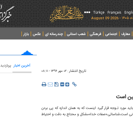
Türkçe
Français
Engl
معارف
اجتماعی
فرهنگی
شعب استانی
چندرسانه ای
عکس
بازار
آخرین اخبار
پربازدید
تاریخ انتشار :
۰۲ مهر ۱۳۹۶ - ۰۸:۱۱
ین است
ید مورد تـوجه قرار گیرد اینست که به همان اندازه که پی بردن
 آسانی است،شناسائی«صفات خدا»مشکل و محتاج به دقت و احتیاط