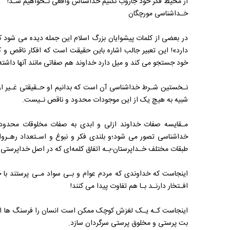
از‌ محیط‌ فکر خود جاروب نکنیم خداشناس واقعی نـخواهیم‌ شـد‌!
خـداشناسی‌ مورچگان
در بعضی از کلمات پیشوایان بزرگ‌ اسلام‌ این جمله دیده می شود 
دارد‌»! این تعبیر جالب اشاره باین‌ حقیقت‌ است که‌ افکار‌ ناقص‌ و
خود جستجو می کند و میل دارد خداوند هم صفاتی مانند‌ آنها‌ داشته
نـخستین شـرط خداشناسی آن است‌ که‌ بدانیم‌ او‌ حـقیقتی‌ غـیر 
شبیه به هیچ یک از این موجودات محدود و ناقص نـیست.
مـقایسه صفات خداوند ازلی‌ و ابدی به صفات مخلوقات محدود‌ و
خداشناسی تصور می شود؛و بلندی فکر و نبوغ و اسـتعداد رهـروان
طبقات مختلف خـداپرستان-بـه اتفاق‌ کلمه‌ای‌ که‌ در اصل خداپرستی‌
اینجاست که‌ خداوندی‌ که مردم عوام و بـی سواد مـی پرستند با خ
افـتخار‌ دارنـد‌ بـا هم تفاوت پیدا می کنند!
اینجاست‌ کـه‌ یـک لغزش‌ کوچک‌ ممکن‌ است انسان را فرسنگ ها‌ از
بت ‌پرستی و مخلوق ‌پرستی سرگردان سازد.