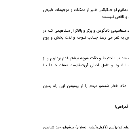
انیم‌ او‌ حـقیقتی‌ غـیر از ممکنات‌ و موجودات‌ طبیعی
 و ناقص نـیست.
مـفاهیمی‌ نامأنوس‌ و برتر‌ و بالاتر‌ از مـفاهیمی کـه در
امأنوس به نظر می رسد جـالب تـوجه و لذت‌ بخش و روح
 خدا»بـا احتیاط و دقت هرچه بیشتر قدم برداریم و از
ا شـود و عامل اصلی آن‌«مقایسه‌ صفات خـدا بـا
لام خطر شده،و مردم را از پیمودن این راه بدون‌
گمراهی!
فلاسفه در راه شناسائی‌ صفات‌ خدا راهی را انتخاب کرده‌اند‌ و علماء‌ علم کلام(علم (۱)علی(علیه السلام) پیشوای خداشناسان