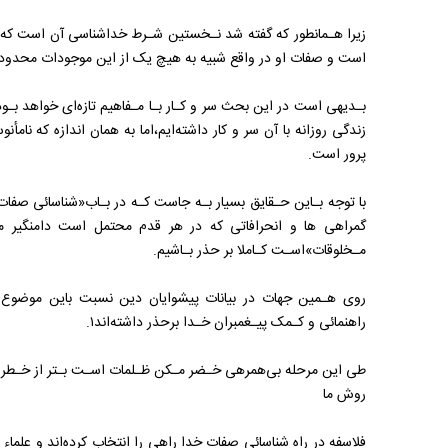
زیرا هـمانطور‌ که‌ گفته شد نـخستین شـرط خداشناسی آن است‌ که‌ بد
است و صفات او در واقع شبیه به هیچ یک از این موجودات محدود
بـدیهی است‌ در‌ این‌ بحث سر و کـار بـا مـفاهیم تازه‌ای خواهد‌ بـود‌،
زندگی روزانه با آن سر و کار داشته‌ایم،اما به همان اندازه که ن
‌پرور است.
با توجه بـاین حـقایق‌ بسیار بـه جاست کـه در بـاب«شناسائی صفات
گمراهی ها و انحرافاتی که در هر قدم محتمل است دامنگیر مـ
مـخلوقات»اسـت کـاملا بر حذر بـاشیم.
روی هـمین جهات در بیانات پیشوایان دین نسبت باین موضوع اع
راهنمائی‌ و کـمک پیـغمبران خـدا برحذر داشته‌اند۱.
طی این مرحله بی‌همرهی خـضر مـکن‌ ظـلمات اسـت بـتر از خـطر 
روش ما