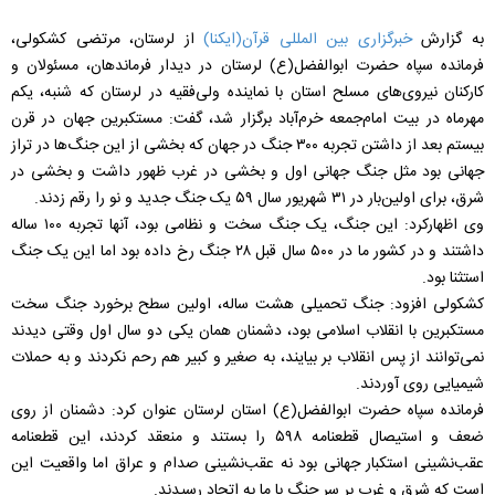
به گزارش
خبرگزاری بین المللی قرآن(ایکنا)
از لرستان، مرتضی کشکولی،
فرمانده سپاه حضرت ابوالفضل(ع) لرستان در دیدار فرماندهان، مسئولان و
کارکنان نیروی‌های مسلح استان با نماینده ولی‌فقیه در لرستان که شنبه، یکم
مهرماه در بیت امام‌جمعه خرم‌آباد برگزار شد، گفت: مستکبرین جهان در قرن
بیستم بعد از داشتن تجربه ۳۰۰ جنگ در جهان که بخشی از این جنگ‌ها در تراز
جهانی بود مثل جنگ جهانی اول و بخشی در غرب ظهور داشت و بخشی در
شرق، برای اولین‌بار در ۳۱ شهریور سال ۵۹ یک جنگ جدید و نو را رقم زدند.
وی اظهارکرد: این جنگ، یک جنگ سخت و نظامی بود، آنها تجربه ۱۰۰ ساله
داشتند و در کشور ما در ۵۰۰ سال قبل ۲۸ جنگ رخ داده بود اما این یک جنگ
استثنا بود.
کشکولی افزود: جنگ تحمیلی هشت ساله، اولین سطح برخورد جنگ سخت
مستکبرین با انقلاب اسلامی بود، دشمنان همان یکی دو سال اول وقتی دیدند
نمی‌توانند از پس انقلاب بر بیایند، به صغیر و کبیر هم رحم نکردند و به حملات
شیمیایی روی آوردند.
فرمانده سپاه حضرت ابوالفضل(ع) استان لرستان عنوان کرد: دشمنان از روی
ضعف و استیصال قطعنامه ۵۹۸ را بستند و منعقد کردند، این قطعنامه
عقب‌نشینی استکبار جهانی بود نه عقب‌نشینی صدام و عراق اما واقعیت این
است که شرق و غرب بر سر جنگ با ما به اتحاد رسیدند.