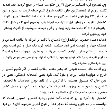
وی تصریح کرد: استکبار در طول ۲۱ روز حکومت صدام را جمع کردند، بعد آمدند
گفتند برویم از ضعیف‌ترین جای انقلاب شروع کنیم حمله کردند به لبنان و این
جنگ نیز ۳۳ روز طول کشید، هرکاری خواستند کردند؛ اما نتوانستند پیروز شوند
کشکولی افزود: در زمان قبل از ترامپ، اوباما رئیس‌جمهور آمریکا در کمال ذلت
اولتیماتوم داد که بشاراسد باید برود و وقتی دیدند نمی‌شود، از قدرت پوشالی
خود رونمایی کردند.
فرمانده سپاه حضرت ابوالفضل(ع) لرستان با تاکید بر این‌که با انقلاب اسلامی و
فرهنگ جهاد و شهادت نمی‌شود جنگید، اضافه کرد: یک سال و نیم است وزیر
خارجه عربستان بدتر از ترامپ توهین می‌کند، عربستان، صهیونست‌ها و آمریکا
به این نتیجه رسیده‌اند توان برخورد با انقلاب ندارند و ترامپ مجبور می‌شود از
این حرف‌های سخیف بزند.
وی ادامه داد: مسئله نفوذی که رهبر معظم انقلاب گفتند را فکر نکنیم کسی از
خارج با هواپیما بیاید این‌جا و نفوذ کند، نفوذ یعنی استحاله فرهنگی، یعنی در
عین حال که مسئول هستیم یا از ترس یا از غلط بودن محاسبات یا تحریف،
تطمیع و یا هرچه، به روزی بیافتیم که مثل آنها حرف بزنیم، در داخل کشور
بعضی صاحب منصب‌ها مثل دشمنان حرف می‌زنند.
کشکولی با تأکید بر این‌که زنده نگه‌داشتن روحیه انقلابی اکسیری است که
توانسته ما را به جایی برساند که به‌جز خدا از هیچ قدرتی نترسیم، افزود: روحیه