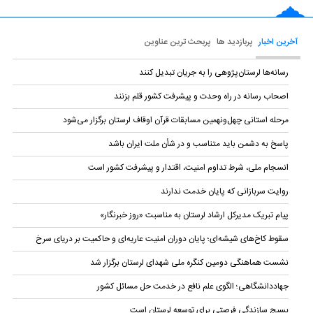
آخرین اخبار
پربازدید ها
پربحث ترین عناوین
رسانه‌ها لرستان‌پژوهی را به جریان تبدیل کنند
اصحاب رسانه در راه وحدت و پیشرفت کشور قلم بزنند
مرحله استانی چهل‌ونهمین مسابقات قرآن اوقاف لرستان برگزار می‌شود
پاسخ به دشمن باید متناسب و در شأن ملت ایران باشد
انسجام ملی، شرط تداوم امنیت، اقتدار و پیشرفت کشور است
روایت سربازانی که پایان خدمت ندارند
پیام تبریک مدیرکل ارشاد لرستان به مناسبت «روز خبرنگار»
سقوط کاخ‌های شیشه‌ای؛ پایان دوران امنیت عاریه‌ای و حاکمیت بر دریای سرخ
نشست هماهنگی دومین کنگره ملی شهدای لرستان برگزار شد
جهاددانشگاهی؛ الگوی علم نافع در خدمت حل مسائل کشور
بسیج سازندگی فرصتی برای توسعه لرستان است