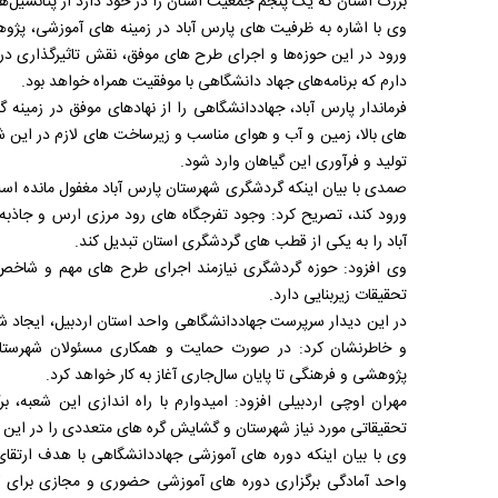
بزرگ استان که یک پنجم جمعیت استان را در خود دارد از پتانسیل‌ها
وی با اشاره به ظرفیت های پارس آباد در زمینه های آموزشی، پژوه
ورود در این حوزه‌ها و اجرای طرح های موفق، نقش تاثیرگذاری در ش
دارم که برنامه‌های جهاد دانشگاهی با موفقیت همراه خواهد بود.
فرماندار پارس آباد، جهاددانشگاهی را از نهادهای موفق در زمینه گ
های بالا، زمین و آب و هوای مناسب و زیرساخت های لازم در این 
تولید و فرآوری این گیاهان وارد شود.
صمدی با بیان اینکه گردشگری شهرستان پارس آباد مغفول مانده است
ورود کند، تصریح کرد: وجود تفرجگاه های رود مرزی ارس و جاذبه
آباد را به یکی از قطب های گردشگری استان تبدیل کند.
وی افزود: حوزه گردشگری نیازمند اجرای طرح های مهم و شاخص 
تحقیقات زیربنایی دارد.
در این دیدار سرپرست جهاددانشگاهی واحد استان اردبیل، ایجاد شع
و خاطرنشان کرد: در صورت حمایت و همکاری مسئولان شهرستان
پژوهشی و فرهنگی تا پایان سال‌جاری آغاز به کار خواهد کرد.
مهران اوچی اردبیلی افزود: امیدوارم با راه اندازی این شعبه،
تحقیقاتی مورد نیاز شهرستان و گشایش گره های متعددی را در ای
وی با بیان اینکه دوره های آموزشی جهاددانشگاهی با هدف ارتقا
واحد آمادگی برگزاری دوره های آموزشی حضوری و مجازی برای کارک