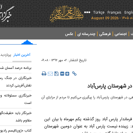
Türkçe
Français
Engl
ف
اجتماعی
فرهنگی
چندرسانه ای
عکس
آخرین اخبار
پربازدید
تاریخ انتشار :
۰۲ مهر ۱۳۹۶ - ۰۹:۰۸
برنامه «رصد آسمان شب»
خبرنگاران در جنگ رسا
در شهرستان پارس‌آباد
نقش‌آفرینی کردند
خبرنگاری مسئولانه و 
 در شهرستان پارس‌آباد را پیگیری می‌کنیم تا مردم از مزایای آن
است
خبرنگار باید حقیقت‌گو
رماندار پارس آباد روز گذشته یکم مهرماه با بیان این
مقاوم باشد
: زیبنده نیست پارس آباد به عنوان دومین شهرستان
کتاب «ژورنالیسم رادیو