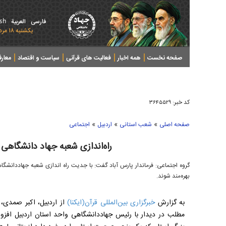
ish
فارسی
العربیة
يکشنبه ۱۸ مرداد ۱۴۰۵ - 2026 August 09
صفحه نخست
همه اخبار
فعالیت های قرآنی
سیاست و اقتصاد
معار
کد خبر:
۳۶۴۵۵۲۹
»
»
»
صفحه اصلی
شعب استانی
اردبیل
اجتماعی
راه‌اندازی شعبه جهاد دانشگاهی 
گروه اجتماعی: فرماندار پارس آباد گفت: با جدیت راه اندازی شعبه جهاددانشگاهی
بهره‌مند شوند.
به گزارش
خبرگزاری بین‌المللی قرآن(ایکنا)
از اردبیل، اکبر صمدی، ف
مطلب در دیدار با رئیس جهاددانشگاهی واحد استان اردبیل افزود