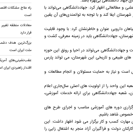
ی جهاد دانشگاهی بی‌بهره باشد.
شی و مطالعاتی اظهار کرد: جهاددانشگاهی می‌تواند با
راه علاج مشکلات اقتصا
هرستان ایفا کند و با توجه به توانمندی‌های آن یقین
است
معادلات منطقه تغییر ک
یاهان دارویی عنوان و خاطرنشان کرد: با وجود قابلیت
قرار دارد
شهرستان، جهاددانشگاهی باید در زمینه معرفی، کشت و
بزرگ‌ترین هدف دشمن
 و جهاددانشگاهی می‌تواند در احیا و رونق این حوزه
ملت ایران است
 های طبیعی و تاریخی این شهرستان، می تواند پارس
عقب‌نشینی‌های آمریک
اقتدار راهبردی ایران ا
است و نیاز به حمایت مسئولان و انجام مطالعات و
به این واحد را از اولویت های اصلی سال‌جاری اعلام
، شعبه جهاددانشگاهی برای ارائه خدمات آموزشی،
 برگزاری دوره های آموزشی مناسب و اجرای طرح های
ن خصوص شاهد باشیم.
ی مهارت کسب و کار برگزار می شود اظهار داشت: این
نان دولت و فراگیران آزاد منجر به اشتغال زایی را