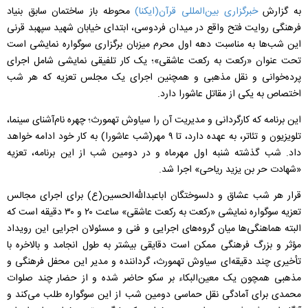
به گزارش
خبرگزاری بین‌المللی قرآن(ایکنا)
محوطه باز ساختمان سابق بنیاد
فرهنگی روایت فتح واقع در میدان فردوسی، ابتدای خیابان شهید سپهبد قرنی
این شب‌ها به مناسبت دهه اول محرم میزبان برگزاری سوگواره نمایشی است
تحت عنوان «رکعت به رکعت عاشقی»؛ یک کار تلفیقی نمایشی شامل اجرای
پرده‌خوانی و نقل مذهبی و همچنین اجرای یک مجلس تعزیه که هر شب
اختصاص به یکی از مقاتل عاشورا دارد.
این برنامه که کارگردانی و مدیریت آن را سیاوش تهمورث؛ چهره نام‌آشنای سینما،
تلویزیون و تئاتر، به عهده دارد، تا ۹ مهر(شب عاشورا) به کار خود ادامه خواهد
داد. شب گذشته شنبه اول مهرماه و در دومین شب از این برنامه، تعزیه
«شهادت حر بن یزید ریاحی» اجرا شد.
قرار هر شب عشاق و دلسوختگان اباعبدالله‌الحسین(ع) برای اجرای مجالس
تعزیه سوگواره نمایشی «رکعت به رکعت عاشقی» ساعت ۲۰ و ۳۰ دقیقه است که
البته هماهنگی‌ها میان گروه‌های اجرایی و فنی و مسئولان اجرایی این رویداد
مؤثر و بزرگ فرهنگی ممکن است دقایقی بیشتر به طول انجامد و بالاخره با
تأخیری چند دقیقه‌ای سیاوش تهمورث، گرداننده و مدیر این محفل فرهنگی و
مذهبی همچون یک معین‌البکاء بر سکو حاضر شده و از حضار چند صلوات
محمدی برای آمادگی نقل حماسی دومین شب از این سوگواره طلب می‌کند و