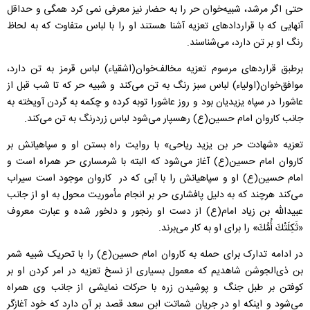
حتی اگر مرشد، شبیه‌خوان حر را به حضار نیز معرفی نمی کرد همگی و حداقل
آنهایی که با قراردادهای تعزیه آشنا هستند او را با لباس متفاوت که به لحاظ
رنگ او بر تن دارد، می‌شناسند.
برطبق قراردهای مرسوم تعزیه مخالف‌خوان(اشقیاء) لباس قرمز به تن دارد،
موافق‌خوان(اولیاء) لباس سبز رنگ به تن می‌کند و شبیه حر که تا شب قبل از
عاشورا در سپاه یزیدیان بود و روز عاشورا توبه کرده و چکمه به گردن آویخته به
جانب کاروان امام حسین(ع) رهسپار می‌شود لباس زردرنگ به تن می‌کند.
تعزیه «شهادت حر بن یزید ریاحی» با روایت راه بستن او و سپاهیانش بر
کاروان امام حسین(ع) آغاز می‌شود که البته با شرمساری حر همراه است و
امام حسین(ع) او و سپاهیانش را با آبی که در کاروان موجود است سیراب
می‌کند هرچند که به دلیل پافشاری حر بر انجام مأموریت محول به او از جانب
عبیدالله بن زیاد امام(ع) از دست او رنجور و دلخور شده و عبارت معروف
«ثَكِلَتْكَ أُمُّكَ» را برای او به کار می‌برند.
در ادامه تدارک برای حمله به کاروان امام حسین(ع) را با تحریک شبیه شمر
بن ذی‌الجوشن شاهدیم که معمول بسیاری از نسخ تعزیه در امر کردن او بر
کوفتن بر طبل جنگ و پوشیدن زره با حرکات نمایشی از جانب وی همراه
می‌شود و اینکه او در جریان شماتت ابن سعد قصد بر آن دارد که خود آغازگر