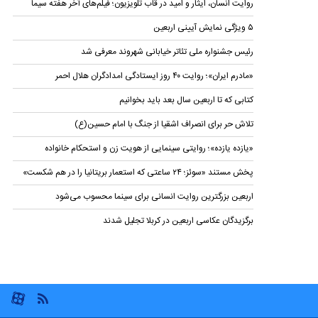
روایت انسان، ایثار و امید در قاب تلویزیون؛ فیلم‌های آخر هفته سیما
۵ ویژگی نمایش‌ آیینی اربعین
رئیس جشنواره ملی تئاتر خیابانی شهروند معرفی شد
«مادرم ایران»؛ روایت ۴۰ روز ایستادگی امدادگران هلال احمر
کتابی که تا اربعین سال بعد باید بخوانیم
تلاش حر برای انصراف اشقیا از جنگ با امام حسین(ع)
«یازده یازده»؛ روایتی سینمایی از هویت زن و استحکام خانواده
پخش مستند «سوئز؛ ۲۴ ساعتی که استعمار بریتانیا را در هم شکست»
اربعین بزرگترین روایت انسانی برای سینما محسوب می‌شود
برگزیدگان عکاسی اربعین در کربلا تجلیل شدند