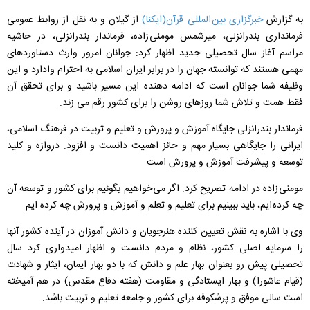
به گزارش
خبرگزاری بین المللی قرآن(ایکنا)
از گیلان و به نقل از روابط عمومی
فرمانداری بندرانزلی، میرشمس مومنی زاده، فرماندار بندرانزلی، در حاشیه
مراسم آغاز سال تحصیلی جدید اظهار کرد: جوانان امروز وارث دستاوردهای
مهمی هستند که توانسته جهان را در برابر ایران اسلامی به احترام وادارد و این
وظیفه شما جوانان است که ادامه دهنده این مسیر باشید و برای تحقق آن
فقط همت و تلاش شما روزهای روشن را برای کشور رقم می زند
.
فرماندار بندرانزلی جایگاه آموزش و پرورش و تعلیم و تربیت در فرهنگ اسلامی،
ایرانی را جایگاهی بسیار مهم و حائز اهمیت دانست و افزود: دروازه و کلید
توسعه و پیشرفت آموزش و پرورش اس
ت.
مومنی زاده در ادامه تصریح کرد: اگر می خواهیم بگوئیم برای کشور و توسعه آن
چه کرده ایم، باید ببینیم برای تعلیم و تعلم و آموزش و پرورش چه کرده ایم.
وی با اشاره به نقش تعیین کننده هنرجویان و دانش آموزان در آینده کشور آنها
را سرمایه اصلی کشور، نظام و مردم دانست و اظهار امیدواری کرد سال
تحصیلی پیش رو بعنوان بهار علم و دانش که با دو بهار ایمان، ایثار و شهادت
(قیام عاشورا) و بهار ایستادگی و مقاومت (هفته دفاع مقدس) در هم آمیخته
است سالی موفق و پرشکوفه برای کشور و جامعه تعلیم و تربیت باشد.