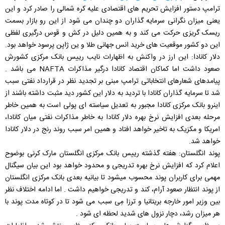
ترامپ دستور افزایش تحریم های اقتصادی علیه کره شمالی را صادر کرد و این
یعنی میزان نگرانی سرمایه گذاران دو چندان می شود از این رو بازار بسمت
ریسک گریزی حرکت می کند و به همین دلیل در کش و قوس درگیری لفظی
این دو کشور موقعیت های خرید انس جهانی طلا و ین ژاپن پرسود خواهد بود.
دلار کانادا: این ارز در واکنش به اظهارات نایب رییس بانک مرکزی کشورش
صعود داشت اما کماکان اقتصاد کانادا درگیر مذاکرات NAFTA می باشد .
پیامدهای شعارهای انتخاباتی ترامپ مبنی بر تجدید نظر در قرارداد نفتی سبب
شد تا سرمایه گذاران کانادا با تردید به دلار این کشور دید مثبت داشته باشند از
اینرو بانک مرکزی کانادا مجبور به تعدیل سیاسته ای پولی است به همین خاطر
مرحله بعدی افزایش نرخ بهره دلار کانادا به خاطر مذاکرات نفتی میان کانادا،
امریکا و مکزیک به تاخیر خواهد افتاد و همین امر سبب روند رنج در دلار کانادا
خواهد شد.
پوند انگلستان: هفته گذشته رییس بانک مرکزی انگلستان مارک کرنی بوضوح
اعلام کرد که افزایش نرخ بهره تدریجی و محدود خواهد بود این بیان سیگنال
مهمی برای کاربران پوند محسوب میشود تا بیانیه بعدی بانک مرکزی انگلستان
از پوند انتظار صعود آرام، کند و تدریجی خواهیم داشت . اما ادامه اختلاف نظر
بین وزیر امور خارجه بریتانیا و ترزا مِی سبب می شود تا در کوتاه مدت پوند با
هر میزان رشد، دچار نزول های شدید لحظه ای شود .