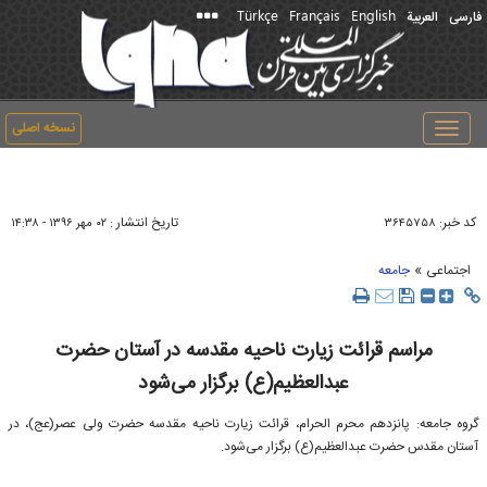
Türkçe
Français
English
فارسی
العربیة
نسخه اصلی
Toggle
navigation
کد خبر:
تاریخ انتشار :
۳۶۴۵۷۵۸
۰۲ مهر ۱۳۹۶ - ۱۴:۳۸
»
اجتماعی
جامعه
مراسم قرائت زیارت ناحیه مقدسه در آستان حضرت
عبدالعظیم(ع) برگزار می‌شود
گروه جامعه: پانزدهم محرم الحرام، قرائت زیارت ناحیه مقدسه حضرت ولی عصر(عج)، در
آستان مقدس حضرت عبدالعظیم(ع) برگزار می‌شود.