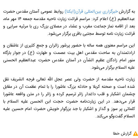
به گزارش
خبرگزاری بین‌المللی قرآن(ایکنا)
روابط عمومی آستان مقدس حضرت
عبدالعظیم (ع) اعلام کرد:
مراسم قرائت زیارت ناحیه مقدسه
جمعه ۱۴ مهر ماه،
بعد از اقامه نماز جماعت مغرب و عشاء در مصلای بزرگ ری با مرثیه سرایی و
قرائت زیارت نامه توسط مجتبی باقری برگزار می‌شود
.
این مراسم معنوی همه ساله با حضور پرشور زائران و جمع کثیری از عاشقان و
ارادتمندان به ساحت مقدس اهل بیت عصمت و طهارت (ع) در جوار بارگاه
منور امام زادگان عظیم الشأن در آستان مقدس حضرت عبدالعظیم الحسنی
علیه السلام برگزار می‌شود
.
زیارت ناحیه مقدسه از حضرت ولی عصر عجل الله تعالی فرجه الشریف نقل
شده است و صحنه کربلا و حادثه بزرگ عاشورا را با تمام عظمت آن در مقابل
چشمان اشکبار و قلب داغدار زائر ترسیم کرده و زائر را در متن واقعه عاشورا
قرار مى‌دهد. در این زیارت‌نامه حضرت حجت ابن الحسن علیه السلام با
کلماتی پر سوز و گداز و اشکبار با جد بزرگوار خویش حضرت امام حسین علیه
السلام گفت‌و‌گو می‌کند
.
گزارش خطا