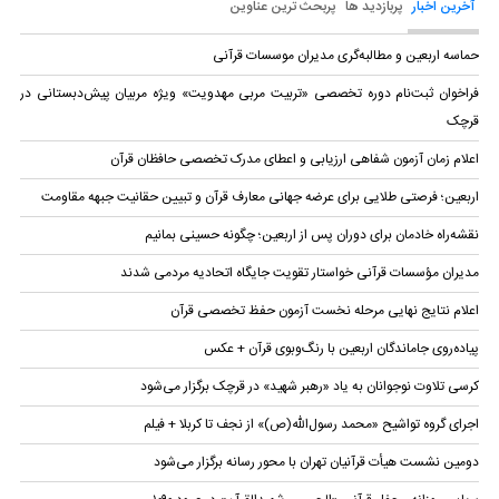
آخرین اخبار
پربازدید ها
پربحث ترین عناوین
حماسه اربعین و مطالبه‌گری مدیران موسسات قرآنی
فراخوان ثبت‌نام دوره تخصصی «تربیت مربی مهدویت» ویژه مربیان پیش‌دبستانی در
قرچک
اعلام زمان آزمون شفاهی ارزیابی و اعطای مدرک تخصصی حافظان قرآن
اربعین؛ فرصتی طلایی برای عرضه جهانی معارف قرآن و تبیین حقانیت جبهه مقاومت
نقشه‌راه خادمان برای دوران پس از اربعین؛ چگونه حسینی بمانیم
مدیران مؤسسات قرآنی خواستار تقویت جایگاه اتحادیه‌ مردمی شدند
اعلام نتایج نهایی مرحله نخست آزمون حفظ تخصصی قرآن
پیاده‌روی جاماندگان اربعین با رنگ‌وبوی قرآن + عکس
کرسی تلاوت نوجوانان به یاد «رهبر شهید» در قرچک برگزار می‌شود
اجرای گروه تواشیح «محمد رسول‌الله(ص)» از نجف تا کربلا + فیلم
دومین نشست هیأت قرآنیان تهران با محور رسانه برگزار می‌شود