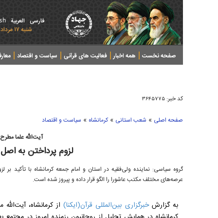
ish
فارسی
العربیة
شنبه ۱۷ مرداد ۱۴۰۵ - 2026 August 08
صفحه نخست
همه اخبار
فعالیت های قرآنی
سیاست و اقتصاد
معار
کد خبر:
۳۶۴۵۷۷۵
»
»
»
صفحه اصلی
شعب استانی
کرمانشاه
سیاست و اقتصاد
آیت‌الله علما مطرح 
لزوم پرداختن به اصل 
گروه سیاسی: نماینده ولی‌فقیه در استان و امام جمعه کرمانشاه با تأکید بر ل
عرصه‌های مختلف مکتب عاشورا را الگو قرار داده و پیروز شده است.
به گزارش
خبرگزاری بین‌المللی قرآن(ایکنا)
از کرمانشاه، آیت‌الله 
کرمانشاه در همایش تجلیل از روحانیون رزمنده امروز در مجتمع بع