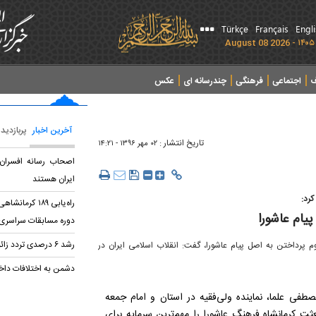
Türkçe
Français
Engl
ف
اجتماعی
فرهنگی
چندرسانه ای
عکس
آخرین اخبار
پربازدید
تاریخ انتشار :
۰۲ مهر ۱۳۹۶ - ۱۴:۲۱
اصحاب رسانه افسران ج
ایران هستند
کرد:
راه‌یابی ۱۸۹ ک
پیام عاشورا
دوره مسابقات سراسری 
رشد ۶ درصدی تردد زائران اربعین از مرز خسروی
زوم پرداختن به اصل پیام عاشورا، گفت: انقلاب اسلامی ایران در
دشمن به اختلافات دا
مصطفی علما، نماینده ولی‌فقیه در استان و امام جمعه
ثت کرمانشاه فرهنگ عاشورا را مهم‌ترین سرمایه برای