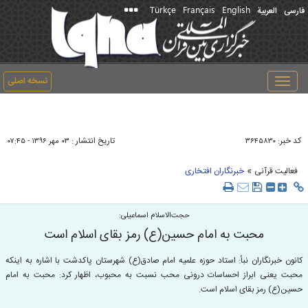
Türkçe
Français
English
فارسی
العربیة
نسخه اصلی
Toggle
navigation
کد خبر:
تاریخ انتشار :
۳۶۴۵۸۳۰
۰۳ مهر ۱۳۹۶ - ۰۷:۴۵
»
فعالیت قرآنی
خبرنگاران افتخاری
حجت‌الاسلام اسماعيلی:
محبت به امام حسين(ع) رمز بقای اسلام است
کانون خبرنگاران نبأ: استاد حوزه علميه امام صادق(ع) شهرستان پاكدشت با اشاره به اينكه
محبت يعنی ابراز احساسات درونی محب نسبت به محبوب، اظهار كرد: محبت به امام
حسين(ع) رمز بقای اسلام است.