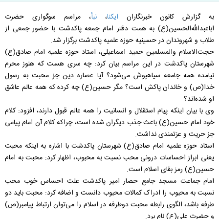
به گزارش کانون خبرنگاران
ایکنا
،
نبأ
، مراسم سوگواری حضرت
اباعبدالله‌الحسين(ع) به همت دفتر امام جمعه پاكدشت با حضور جمعی از
طلاب و شهروندان در حسينيه حوزه علميه پاكدشت برگزار شد.
حجت‌الاسلام والمسلمین حميد اسماعيلی، استاد حوزه علميه امام صادق(ع)
شهرستان پاكدشت در اين مراسم بیان کرد: چه سری هست كه هنوز محرم
نيامده همه جامعه سياهپوش می‌شود؟ آيا عصاره دين جز محبت به رسول
خدا(ص) و خاندان پاكش است؟ مگر حسين(ع) چه كرده كه همه عالم عاشق
او شده‌اند؟
وی با بيان اينكه پيام استقلال و انسانيت را همه عالم قبول دارند، افزود: كلام
خود امام حسين(ع) باعث جذب ديگران شده است، چراكه كلام آن امام پيامی
جز حريت و عزتمندی نداشت.
استاد حوزه علميه امام صادق(ع) شهرستان پاكدشت با اشاره به اينكه محبت
يعنی ابراز احساسات درونی محب نسبت به محبوب، اظهار كرد: محبت به امام
حسين(ع) رمز بقای اسلام است.
امام جماعت مسجد جامع حصار امير پاكدشت علت احساس خوب محب
نسبت به محبوب را ادراک كمالات محبوب دانست و اضافه كرد: محبت بايد دو
طرفه باشد، الگوی رابطه محبت دوطرفه در اسلام را می‌توان ارتباط پيامبر(ص)
و حضرت علی(ع) نام برد.