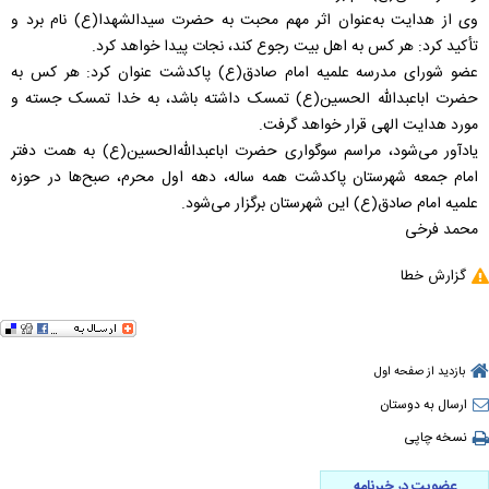
وی از هدايت به‌عنوان اثر مهم محبت به حضرت سيدالشهدا(ع) نام برد و
تأكيد كرد: هر كس به اهل بيت رجوع كند، نجات پيدا خواهد كرد.
عضو شورای مدرسه علميه امام صادق(ع) پاكدشت عنوان كرد: هر كس به
حضرت اباعبدالله الحسين(ع) تمسک داشته باشد، به خدا تمسک جسته و
مورد هدايت الهی قرار خواهد گرفت.
یادآور می‌شود، مراسم سوگواری حضرت اباعبدالله‌الحسين(ع) به همت دفتر
امام جمعه شهرستان پاكدشت همه ساله، دهه اول محرم، صبح‌ها در حوزه
علميه امام صادق(ع) اين شهرستان برگزار می‌شود.
محمد فرخی
گزارش خطا
بازدید از صفحه اول
ارسال به دوستان
نسخه چاپی
عضویت در خبرنامه