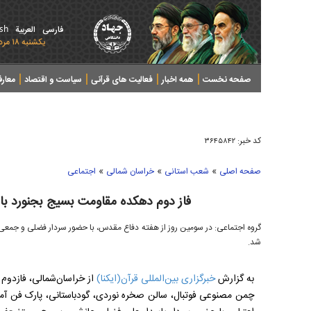
ish
فارسی
العربیة
يکشنبه ۱۸ مرداد ۱۴۰۵ - 2026 August 09
صفحه نخست
همه اخبار
فعالیت های قرآنی
سیاست و اقتصاد
معار
کد خبر:
۳۶۴۵۸۴۲
»
»
»
صفحه اصلی
شعب استانی
خراسان شمالی
اجتماعی
فاز دوم دهکده مقاومت بسیج بجنورد با
گروه اجتماعی: در سومین روز از هفته دفاع مقدس، با حضور سردار فضلی و جمعی 
شد.
به گزارش
خبرگزاری بین‌المللی قرآن(ایکنا)
از خراسان‌شمالی
،
فازدوم 