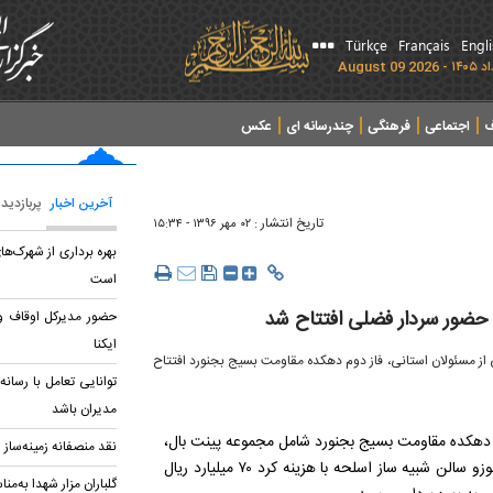
Türkçe
Français
Engl
ف
اجتماعی
فرهنگی
چندرسانه ای
عکس
آخرین اخبار
پربازدید
تاریخ انتشار :
۰۲ مهر ۱۳۹۶ - ۱۵:۳۴
بهره برداری از شهرک‌ه
است
 حضور سردار فضلی افتتاح شد
حضور مدیرکل اوقاف و 
ایکنا
از مسئولان استانی، فاز دوم دهکده مقاومت بسیج بجنورد افتتاح
توانایی تعامل با رسان
مدیران باشد
دهکده مقاومت بسیج بجنورد شامل مجموعه پینت بال،
نقد منصفانه زمینه‌ساز
چمن مصنوعی فوتبال، سالن صخره نوردی، گودباستانی، پارک فن آموزو سالن شبیه ساز اسلحه با هزینه کرد ۷۰ میلیارد ریال
گلباران مزار شهدا به‌من