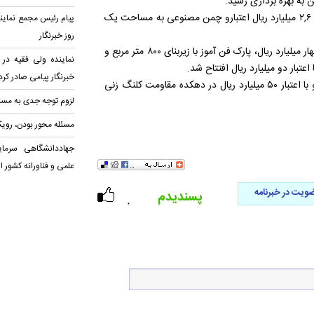
به بهره برداری رسید.
به منظور افتتاح مجموعه پینت بال در زیربنا یک هزار و ۷۰۰ متر مربع ۲,۶ میلیارد ریال اعتبارو چمن مصنوعی به مساحت یک
پیام رئیس مجمع نمایند
روز خبرنگار
گفتنی است سالن گود باستانی به متراژ ۵۲۵ متر مربع و هزینه کرد چهار میلیارد ریال، پارک فن آموز با زیربنای ۸۰۰ متر مربع و
نماینده ولی‌ فقیه در 
خبرنگار پیامی صادر کرد
مجموعه آبی شامل استخر شنا نیز در فضای دو هزارو ۱۰۰ متر مربع و با اعتبار ۵۰ میلیارد ریال در دهکده مقاومت کلنگ زنی
لزوم توجه جدی به مس
مسئله محور بودن، روی
جهاددانشگاهی سرمای
علمی و فناورانه کشور 
ویت در خبرنامه
پسندیدم
۰