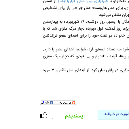
گفت‌وگو با
خبرگزاری بین‌المللی قرآن(ایکنا)
از استان
کزی، برای عمل هاروست؛ عمل جراحی باز برای تشخیص
هران منتقل می‌شود.
وی ادامه داد: این مربی اسکواش در اثر سانحه تصادف خودروی مگان با ایسوز، روز دوشنبه، ۲۶ شهریورماه به بیمارستان
یژه، روز گذشته اول مهرماه دچار مرگ مغزی شد که با
 خانواده موافقت خود را برای اهدای عضو فرزندشان
د چه تعداد اعضای فرد، شرایط اهدای عضو را دارد.
ن‌ها، قرنیه ، تاندوم و ... فردی که دچار مرگ مغزی
مسئول تشخیص و اهدای عضو استان مرکزی اهدای عضو استان مرکزی در پایان بیان کرد: از ابتدای سال تاکنون ۳ مورد
ویت در خبرنامه
پسندیدم
۰