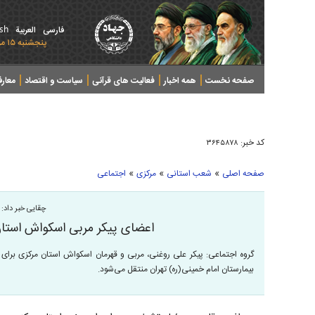
ish
فارسی
العربیة
پنجشنبه ۱۵ مرداد ۱۴۰۵ - 2026 August 06
صفحه نخست
همه اخبار
فعالیت های قرآنی
سیاست و اقتصاد
معار
کد خبر:
۳۶۴۵۸۷۸
»
»
»
صفحه اصلی
شعب استانی
مرکزی
اجتماعی
چقایی خبر داد:
اعضای پیکر مربی اسکواش استان
گروه اجتماعی: پیکر علی روغنی، مربی و قهرمان اسکواش استان مرکزی برا
بیمارستان امام خمینی(ره) تهران منتقل می‌شود.