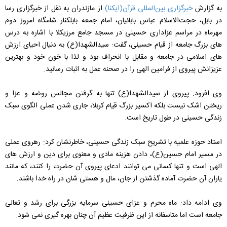
به گزارش
خبرگزاری بین‌المللی قرآن(ایکنا)
از مازندران به نقل از خبرگزاری رسا
در بابل، حجت‌الاسلام عباس بابائیان، امام جمعه بابلکنار شامگاه امروز دوم
مهرماه در مراسم عزاداری حسینی در مسجد جامع مرزیکلا با اشاره به درس
های بزرگ جامعه از قیام حسینی، گفت: سیدالشهدا(ع) به دنیال احیای ارزش
های اسلامی در جامعه و مقابل با انحراف بود و لذا با خون خود و بهترین
عزیزانش پیروی از فرامین الهی را در صحنه عمل به اثبات رسانید.
وی افزود: پیروی از سیدالشهدا(ع) تنها به گرفتن مجالس روضه و عزا و
ریختن اشک نیست بلکه اکسیر بزرگ قیام کربلا، جاری شدن عملی الگوی سبک
زندگی حسینی در طول تاریخ است.
استاد حوزه علمیه با تشریح سبک زندگی حسینی، خاطرنشان کرد: رهروی عملی
در مسیر امام حسین(ع)، دادن هزینه مادی و معنوی برای دین و ارزش های
الهی است و تنها کسانی می توانند ادعای پیروی آن حضرت را کنند، که مانند
یاران آن حضرت آماده گذشتن از جان، مال و هستی شان در راه خدا باشند.
وی ادامه داد: ماه محرم و عزای حسینی سرمایه بزرگی برای رشد و تعالی
جامعه است اما متاسفانه از این ظرفیت عظیم آن چنان بهره گیری نمی شود.