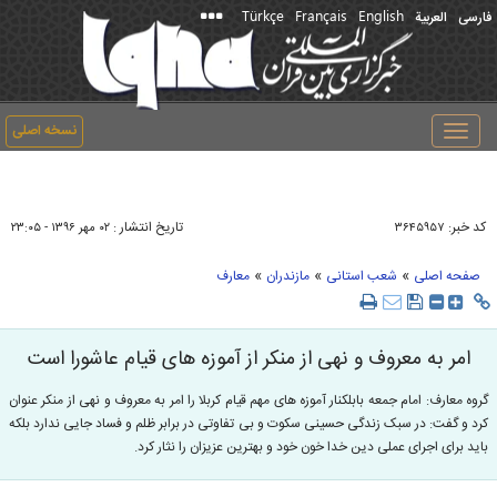
Türkçe
Français
English
فارسی
العربیة
نسخه اصلی
Toggle
navigation
کد خبر:
تاریخ انتشار :
۳۶۴۵۹۵۷
۰۲ مهر ۱۳۹۶ - ۲۳:۰۵
»
»
»
صفحه اصلی
شعب استانی
مازندران
معارف
امر به معروف و نهی از منکر از آموزه های قیام عاشورا است
گروه معارف: امام جمعه بابلکنار آموزه های مهم قیام کربلا را امر به معروف و نهی از منکر عنوان
کرد و گفت: در سبک زندگی حسینی سکوت و بی تفاوتی در برابر ظلم و فساد جایی ندارد بلکه
باید برای اجرای عملی دین خدا خون خود و بهترین عزیزان را نثار کرد.