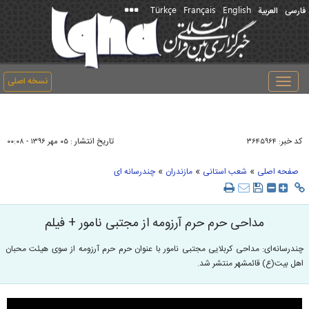
Türkçe
Français
English
فارسی
العربیة
نسخه اصلی
Toggle
navigation
کد خبر:
تاریخ انتشار :
۳۶۴۵۹۶۴
۰۵ مهر ۱۳۹۶ - ۰۰:۰۸
»
»
»
صفحه اصلی
شعب استانی
مازندران
چندرسانه ای
مداحی حرم حرم آرزومه از مجتبی نامور + فیلم
چندرسانه‌ای: مداحی کربلایی مجتبی نامور با عنوان حرم حرم آرزومه از سوی هیئت محبان
اهل بیت(ع) قائمشهر منتشر شد.