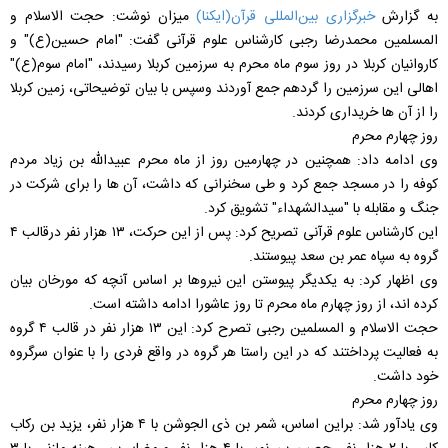
به گزارش
خبرگزاری بین‌المللی قرآن(ایکنا)
میزان نوشت: حجت الاسلام و
المسلمین محمدرضا رجبی کارشناس علوم قرآنی گفت: "امام حسین(ع)" و
کاروانیان کربلا در روز سوم ماه محرم به سرزمین کربلا رسیدند، "امام سوم(ع)"
اهالی این سرزمین را گردهم جمع آوردند وسپس با بیان توضیحاتی، زمین کربلا
را از آن ها خریداری کردند.
روز چهارم محرم
وی ادامه داد: همچنین در چهارمین روز از ماه محرم عبیدالله بن زیاد مردم
کوفه را در مسجد جمع کرد و طی سخنرانی که داشت، آن ها را برای شرکت در
جنگ و مقابله با "سیدالشهداء" تشویق کرد.
این کارشناس علوم قرآنی تصریح کرد: پس از این حرکت، ۱۳ هزار نفر درقالب ۴
گروه به سپاه عمر بن سعد پیوستند.
وی اظهار کرد: به یکدیگر پیوستن این نیروها بر اساس آنچه که مورخان بیان
کرده اند، از روز چهارم ماه محرم تا روز عاشورا ادامه داشته است.
حجت الاسلام و المسلمین رجبی تصرح کرد: این ۱۳ هزار نفر در قالب ۴ گروه
به فعالیت پرداختند که در این راستا هر گروه در واقع فردی را با عنوان سرگروه
خود داشت.
روز چهارم محرم
وی یادآور شد: براین اساس، شمر بن ذی الجوشن با ۴ هزار نفر، یزید بن رکاب