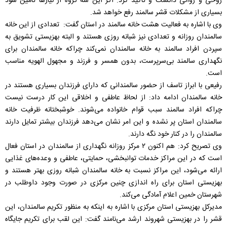
روحی و روانی دانست و تاکید کرد: اگر این سه گروه از نیازها تامین شود
بسیاری از مشکلات قشر سالمند رفع خواهد شد.
وی با اشاره به فعالیت هشت خانه سالمند در استان گفت: تعدادی از این خانه
سالمندان روزانه و تعدادی نیز شبانه روزی هستند و البته بهزیستی تشویق به
سپردن افراد سالمند به خانه سالمندان نمی‌کند چراکه خانه سالمندان برای
نگهداری سالمند بی‌سرپرست، بدون همسر و فرزند و مجهول الهویه مناسب
است.
رفیعی با ابراز تاسف از حضور سالمندانی که دارای فرزندان بسیاری هستند در
خانه سالمندان ادامه داد: از لحاظ عاطفی و اخلاقی این کار درست نیست
چراکه افراد سالمند سبب قوام خانواده می‌شوند. خوشبختانه ظرفیت خانه
سالمندان استان پر نشده و این امر نشان می‌دهد فرزندان بیشتر تمایل دارند
سالمندان را در کنار خود نگه دارند.
وی تصریح کرد: هم اکنون ۲ مرکز روزانه نگهداری از سالمندان در استان فعال
است که در این مراکز خدمات توانبخشی، حمایتی، عاطفی و وعده‌های غذایی
ارائه می‌شود، این مراکز نسبت به خانه سالمندان شبانه روزی بهتر هستند و
بهزیستی استان برای راه اندازی چنین مرکزی در صورت وجود داوطلب در
شهرستان خمین اعلام آمادگی می‌کند.
مدیرکل بهزیستی استان مرکزی با اشاره به اینکه به منظور تکریم سالمندان، این
قشر را در بهزیستی شهروند ارشد می‌نامند گفت: این لقب برای تکریم جایگاه