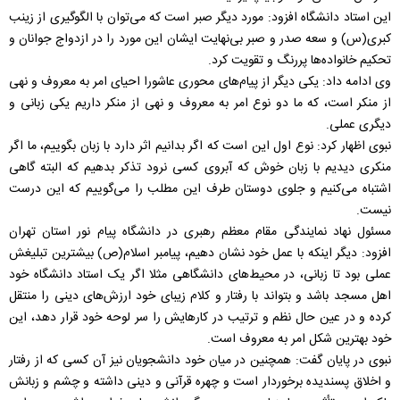
این استاد دانشگاه افزود: مورد دیگر صبر است که می‌توان با الگوگیری از زینب
کبری(س) و سعه صدر و صبر بی‌نهایت ایشان این مورد را در ازدواج جوانان و
تحکیم خانواده‌ها پررنگ و تقویت کرد.
وی ادامه داد: یکی دیگر از پیام‌های محوری عاشورا احیای امر به معروف و نهی
از منکر است، که ما دو نوع امر به معروف و نهی از منکر داریم یکی زبانی و
دیگری عملی.
نبوی اظهار کرد: نوع اول این است که اگر بدانیم اثر دارد با زبان بگوییم، ما اگر
منکری دیدیم با زبان خوش که آبروی کسی نرود تذکر بدهیم که البته گاهی
اشتباه می‌کنیم و جلوی دوستان طرف این مطلب را می‌گوییم که این درست
نیست.
مسئول نهاد نمایندگی مقام معظم رهبری در دانشگاه پیام نور استان تهران
افزود: دیگر اینکه با عمل خود نشان دهیم، پیامبر اسلام(ص) بیشترین تبلیغش
عملی بود تا زبانی، در محیط‌های دانشگاهی مثلا اگر یک استاد دانشگاه خود
اهل مسجد باشد و بتواند با رفتار و کلام زیبای خود ارزش‌های دینی را منتقل
کرده و در عین حال نظم و ترتیب در کارهایش را سر لوحه خود قرار دهد، این
خود بهترین شکل امر به معروف است.
نبوی در پایان گفت: همچنین در میان خود دانشجویان نیز آن کسی که از رفتار
و اخلاق پسندیده برخوردار است و چهره قرآنی و دینی داشته و چشم و زبانش