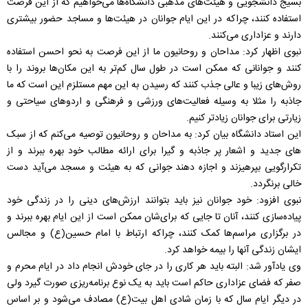
بسیج دانشجویی و هیئت‌های مذهبی دانشگاه‌ها می‌خواهیم که از این فرصت
استفاده کنند، چراکه در این ایام جوانان در هیئت‌ها و مساجد حضور بیشتری
دارند و عزاداری می‌کنند.
نبوی اظهار کرد: مداحان و روحانیون ما از این فرصت به نحو احسن استفاده
کنند و جوانانی که ممکن است در طول سال کم‌تر به این مکان‌ها بروند را با
روش‌های زیبا و عالی جذب کنند که رسیدن به این مهم مستلزم این است که ما
جاذبه را مثلا به وسیله فعالیت‌های ورزشی و فرهنگی و اردوهای سیاحتی و
زیارتی برای جوانان زیاد‌تر کنیم.
این استاد دانشگاه بیان کرد: به مداحان و روحانیون توصیه می‌کنم که از سبک
های جدید و اشعار پر جاذبه و گیرا برای ارائه مطالب خود بهره ببرند و از
تکرارگویی بپرهیزند و اجازه دهند جوانی که به هیئت و مسجد می‌آید دست
خالی برنگردد.
نبوی افزود: خود جوانان نیز باید بتوانند ارزش‌های دینی را در زندگی خود
پیاده‌سازی کنند، آنان تا جایی که برای‌شان ممکن است از این ایام بهره ببرند و
در برگزاری مراسم‌ها کمک کنند، چراکه ارتباط با امام حسین(ع) و مجالس
ایشان زندگی آنها را بیمه خواهد کرد.
وی یادآور شد: البته باید هر کاری را در جای خودش انجام داد در ایام محرم و
صفر که فضای عزاداری حاکم است باید به یک نوع برنامه‌ریزی صورت گیرد ولی
در دیگر ایام سال که با زمان شادی اهل بیت(ع) مصادف می‌شود و بر اساس