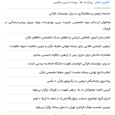
آخرین اخبار
پربازدید ها
پربحث ترین عناوین
حماسه اربعین و مطالبه‌گری مدیران موسسات قرآنی
فراخوان ثبت‌نام دوره تخصصی «تربیت مربی مهدویت» ویژه مربیان پیش‌دبستانی در
قرچک
اعلام زمان آزمون شفاهی ارزیابی و اعطای مدرک تخصصی حافظان قرآن
اربعین؛ فرصتی طلایی برای عرضه جهانی معارف قرآن و تبیین حقانیت جبهه مقاومت
نقشه‌راه خادمان برای دوران پس از اربعین؛ چگونه حسینی بمانیم
مدیران مؤسسات قرآنی خواستار تقویت جایگاه اتحادیه‌ مردمی شدند
اعلام نتایج نهایی مرحله نخست آزمون حفظ تخصصی قرآن
پیاده‌روی جاماندگان اربعین با رنگ‌وبوی قرآن + عکس
کرسی تلاوت نوجوانان به یاد «رهبر شهید» در قرچک برگزار می‌شود
اجرای گروه تواشیح «محمد رسول‌الله(ص)» از نجف تا کربلا + فیلم
دومین نشست هیأت قرآنیان تهران با محور رسانه برگزار می‌شود