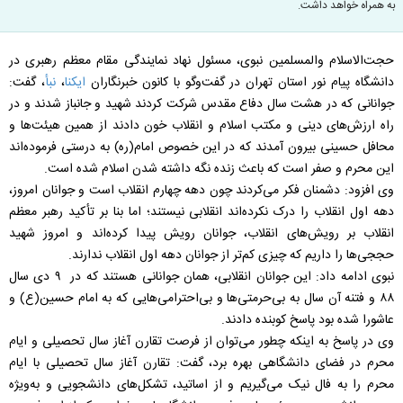
به همراه خواهد داشت.
حجت‌الاسلام والمسلمین نبوی، مسئول نهاد نمایندگی مقام معظم رهبری در
دانشگاه پیام نور استان تهران در گفت‌وگو با کانون خبرنگاران
ایکنا
،
نبأ
، گفت:
جوانانی که در هشت سال دفاع مقدس شرکت کردند شهید و جانباز شدند و در
راه ارزش‌های دینی و مکتب اسلام و انقلاب خون دادند از همین هیئت‌ها و
محافل حسینی بیرون آمدند که در این خصوص امام(ره) به درستی فرموده‌اند
این محرم و صفر است که باعث زنده نگه داشته شدن اسلام شده است.
وی افزود: دشمنان فکر می‌کردند چون دهه چهارم انقلاب است و جوانان امروز،
دهه اول انقلاب را درک نکرده‌اند انقلابی نیستند؛ اما بنا بر تأکید رهبر معظم
انقلاب بر رویش‌های انقلاب، جوانان رویش پیدا کرده‌اند و امروز شهید
حججی‌ها را داریم که چیزی کم‌تر از جوانان دهه اول انقلاب ندارند.
نبوی ادامه داد: این جوانان انقلابی، همان جوانانی هستند که در ۹ دی سال
۸۸ و فتنه آن سال به بی‌حرمتی‌ها و بی‌احترامی‌هایی که به امام حسین(ع) و
عاشورا شده بود پاسخ کوبنده دادند.
وی در پاسخ به اینکه چطور می‌توان از فرصت تقارن آغاز سال تحصیلی و ایام
محرم در فضای دانشگاهی بهره برد، گفت: تقارن آغاز سال تحصیلی با ایام
محرم را به فال نیک می‌گیریم و از اساتید، تشکل‌های دانشجویی و به‌ویژه