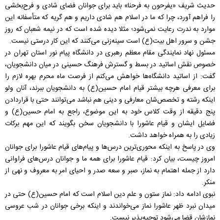
حدیث شریف «یفرحون به فرحنا» باید برای جوانان فضای شادی و فرح‌بخشی
را فراهم آورد، چرا که ما در اسلام هم شادی داریم و هم گریه که متأسفانه این
موارد به ندرت رعایت نمی‌شود؛ مثلا دیده شده است که در نیمه شعبان که روز
جشن و سرور اهل بیت(ع) است سینه‌زنی می‌کنند که این کار درستی نیست.
مسئول نهاد نمایندگی مقام معظم رهبری در دانشگاه پیام نور استان تهران در
خصوص نقش اساتید در بسط و گسترش فرهنگ حسینی در میان دانشجویان،
گفت: از اساتید دانشگاه‌ها خواهش می‌کنم از فرصت ماه محرم بهره لازم را
برای معرفی هرچه بیشتر قیام امام حسین(ع) به دانشجویان ببرند، آنان ولو
اینکه رشته و تخصص‌شان معارفی و دینی هم نباشد می‌توانند حتی با قراردادن
پنج دقیقه از وقت کلاس خود به این موضوع، راجع به امام حسین(ع) و
فضایل ایشان و قیام عاشورا با دانشجویان سخن بگویند که این مهم برکات
زیادی را به همراه خواهد داشت.
وی در پاسخ به اینکه محوری‌ترین درس‌ها و پیام‌های قیام عاشورا برای جوانان
امروز چیست، بیان کرد: قیام عاشورا برای همه ما و جوانان درس‌های فراوانی
دارد از جمله اهتمام به نماز، صبر و سعه صدر و احیای امر به معروف و نهی از
منکر.
نبوی ادامه داد: نماز ستون و علم دین اسلام است که امام حسین(ع) حتی در
میدان نبرد ظهر عاشورا نماز می‌خواندند و اینکه برخی جوانان در شب عروسی
نمازشان قضا می‌شود توجیه‌پذیر نیست.