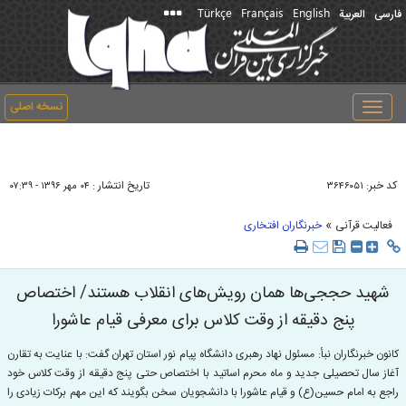
Türkçe
Français
English
فارسی
العربیة
نسخه اصلی
Toggle
navigation
کد خبر:
تاریخ انتشار :
۳۶۴۶۰۵۱
۰۴ مهر ۱۳۹۶ - ۰۷:۳۹
»
فعالیت قرآنی
خبرنگاران افتخاری
شهید حججی‌ها همان رویش‌های انقلاب هستند/ اختصاص
پنج دقیقه از وقت کلاس برای معرفی قیام عاشورا
کانون خبرنگاران نبأ: مسئول نهاد رهبری دانشگاه پیام نور استان تهران گفت: با عنایت به تقارن
آغاز سال تحصیلی جدید و ماه محرم اساتید با اختصاص حتی پنج دقیقه از وقت کلاس خود
راجع به امام حسین(ع) و قیام عاشورا با دانشجویان سخن بگویند که این مهم برکات زیادی را