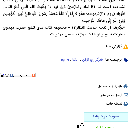
نشانه این است که پیامبر خدا را نشناخته است و در حقیقت یعنی خدا را
نشناخته است لذا آقا امام رضا(عج) ذیل آیه « ً فِطْرَتَ اللَّهِ الَّتي‏ فَطَرَ النَّاسَ
عَلَيْها» (روم: ۳۰)فرمودند: «هُوَ لَا إِلَهَ إِلَّا اللَّهُ مُحَمَّدٌ رَسُولُ اللَّهِ عَلِيٌّ أَمِيرُ الْمُؤْمِنِينَ
وَلِيُّ اللَّهِ إِلَى‏ هَاهُنَا التَّوْحِيد».
*برگرفته از کتاب حدیث انتظار(۱) – مجموعه کتاب های تبلیغ معارف مهدوی
معاونت تبلیغ و ارتباطات مرکز تخصصی مهدویت
گزارش خطا
برچسب ها:
خبرگزاری قرآن
،
ایکنا
،
iqna
بازدید از صفحه اول
ارسال به دوستان
نسخه چاپی
عضویت در خبرنامه
پسندیدم