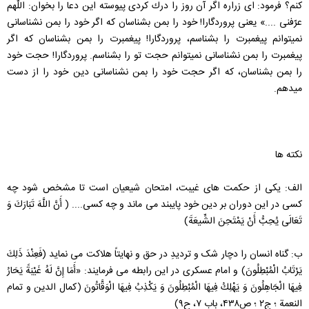
كنم؟ فرمود: اى زراره اگر آن روز را درك كردى پيوسته اين دعا را بخوان: اللّهم
عرّفنى ....» يعنى پروردگارا! خود را بمن بشناسان كه اگر خود را بمن نشناسانى
نميتوانم پيغمبرت را بشناسم، پروردگارا! پيغمبرت را بمن بشناسان كه اگر
پيغمبرت را بمن نشناسانى نميتوانم حجت تو را بشناسم. پروردگارا! حجت خود
را بمن بشناسان، كه اگر حجت خود را بمن نشناسانى دين خود را از دست
ميدهم.
نکته ها
الف: یکی از حکمت های غیبت، امتحان شیعیان است تا مشخص شود چه
کسی در این دوران بر دین خود پایبند می ماند و چه کسی.... ( أَنَّ اللَّهَ تَبَارَكَ وَ
تَعَالَى يُحِبُّ‏ أَنْ‏ يَمْتَحِنَ‏ الشِّيعَةَ)
ب: گناه انسان را دچار شک و تردیدِ در حق و نهایتاً هلاکت می نماید (فَعِنْدَ ذَلِكَ
يَرْتَابُ الْمُبْطِلُونَ) و امام عسکری در این رابطه می فرمایند: «أَمَا إِنَّ لَهُ غَيْبَةً يَحَارُ
فِيهَا الْجَاهِلُونَ‏ وَ يَهْلِكُ فِيهَا الْمُبْطِلُونَ وَ يَكْذِبُ فِيهَا الْوَقَّاتُونَ (كمال الدين و تمام
النعمة ؛ ج‏۲ ؛ ص۴۳۸، باب ۷، ح۹)