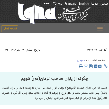
Türkçe
Français
English
فارسی
العربیة
نسخه اصلی
Toggle
navigation
کد خبر:
تاریخ انتشار :
۳۶۴۶۰۷۷
۰۳ مهر ۱۳۹۶ - ۱۰:۳۴
»
صفحه نخست
عمومی
چگونه از یاران صاحب الزمان(عج) شویم
کسی که جزء یاران حضرت قائم(عج) بودن، او را شاد می سازد (دوست دارد از یاران ایشان
باشد) پس باید منتظر باشد و اهل ورع و پرهیز از گناه و اخلاق نیکو؛ پس اگر مُرد و حضرت
قائم(عج) بعد از مردن او قیام نمود اجر همراهی ایشان را می برد.