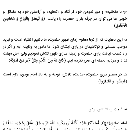
ج: با «تخلیه» و دور نمودن خود از گناه و «تحلیه» و آراستن خود به فضائل و
خوبی ها می توان در جرگه یاران حضرت راه یافت. (وَ لْيَعْمَلْ بِالْوَرَعِ وَ مَحَاسِنِ
الْأَخْلَاقِ)
د: این ذهنیت که از کجا معلوم زمان ظهورِ حضرت، ما باشیم اشتباه است و نباید
موجب سستی و کوتاهیمان در یاری ایشان شود. ما مامور به وظیفه ایم و اگر در
راه کسب لیاقت یاری حضرت و زمینه سازی ظهور تلاش نمودیم ولی اجل مهلت
نداد و مردیم لحظه ای ضرر نکرده ایم. (كَانَ لَهُ مِنَ الْأَجْرِ مِثْلُ أَجْرِ مَنْ أَدْرَكَهُ)
ه‍: در مسیر یاری حضرت، جدیت، تلاش، توجه و به یاد امام بودن، لازم است
(فَجِدُّوا وَ انْتَظِرُوا)
۸- غیبتِ و ناشناس بودن
امام صادق(عج): فَمَا تُنْكِرُ هَذِهِ الْأُمَّةُ أَنْ يَكُونَ اللَّهُ عَزَّ وَ جَلَّ يَفْعَلُ بِحُجَّتِهِ مَا فَعَلَ