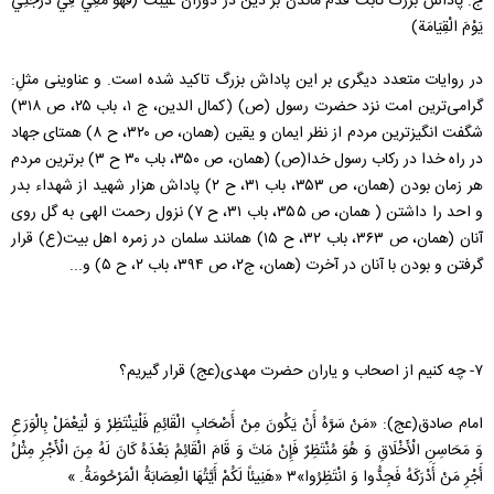
ج: پاداش بزرگ ثابت قدم ماندن بر دین در دوران غیبت (فَهُوَ مَعِي فِي دَرَجَتِي
يَوْمَ الْقِيَامَة)
در روایات متعدد دیگری بر این پاداش بزرگ تاکید شده است. و عناوینی مثلِ:
گرامی‌ترین امت نزد حضرت رسول (ص) (کمال الدین، ج ۱، باب ۲۵، ص ۳۱۸)
شگفت انگیز‌ترین مردم از نظر ایمان و یقین (همان، ص ۳۲۰، ح ۸) همتای جهاد
در راه خدا در رکاب رسول خدا(ص) (همان، ص ۳۵۰، باب ۳۰ ح ۳) برترین مردم
هر زمان بودن (همان، ص ۳۵۳، باب ۳۱، ح ۲) پاداش هزار شهید از شهداء بدر
و احد را داشتن ( همان، ص ۳۵۵، باب ۳۱، ح ۷) نزول رحمت الهی به گل روی
آنان (همان، ص ۳۶۳، باب ۳۲، ح ۱۵) همانند سلمان در زمره اهل بیت(ع) قرار
گرفتن و بودن با آنان در آخرت (همان، ج۲، ص ۳۹۴، باب ۲، ح ۵) و...
۷- چه کنیم از اصحاب و یاران حضرت مهدی(عج) قرار گیریم؟
امام صادق(عج): «مَنْ‏ سَرَّهُ‏ أَنْ‏ يَكُونَ‏ مِنْ‏ أَصْحَابِ‏ الْقَائِمِ فَلْيَنْتَظِرْ وَ لْيَعْمَلْ بِالْوَرَعِ
وَ مَحَاسِنِ الْأَخْلَاقِ وَ هُوَ مُنْتَظِرٌ فَإِنْ مَاتَ وَ قَامَ الْقَائِمُ بَعْدَهُ كَانَ لَهُ مِنَ الْأَجْرِ مِثْلُ
أَجْرِ مَنْ أَدْرَكَهُ فَجِدُّوا وَ انْتَظِرُوا»۳ «هَنِيئاً لَكُمْ أَيَّتُهَا الْعِصَابَةُ الْمَرْحُومَةُ. »