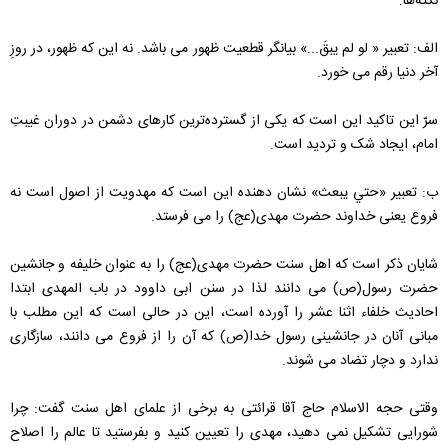
نکته‌ها:
الف: تعبیر « لو لم‌ يبقَ...» بیانگر قطعیت ظهور می باشد. نه این که ظهور، در روزِ
آخر دنیا رقم می خورد.
سرّ این تاکید این است که یکی از گسترده‌ترین کارهای دشمن در دوران غیبتِ
امام، ایجاد شک و تردید است.
ب: تعبیر «حتي‌ يبعث» نشان دهنده این است که مهدویت از اصول است نه
فروع یعنی خداوند حضرت مهدی(عج) را می فرستد.
شایان ذکر است که اهل سنت حضرت مهدی(عج) را به عنوان خلیفه و جانشین
حضرت رسول(ص) می دانند لذا در سنن ابی داوود در باب المهدی ابتدا
احادیث خلفاء اثنا عشر را آورده است، این در حالی است که این مطلب با
مبانی آنان در جانشینی رسول خدا(ص) ‌که آن را از فروع می دانند، سازگاری
ندارد و دچار تضاد می شوند.
وقتی حجه الاسلام حاج آقا قرائتی به برخی از علمای اهل سنت گفت: چرا
شورایی تشکیل نمی دهید، مهدی را تعیین کنید و بفرستید تا عالم را اصلاح