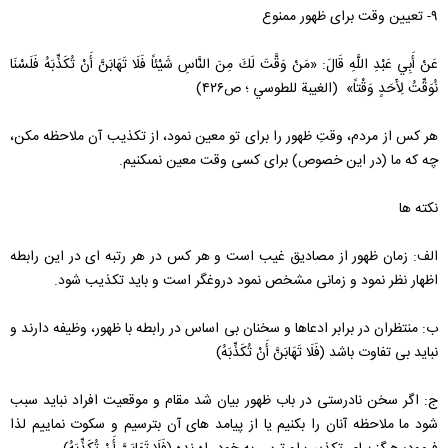
۹- تعیین وقت برای ظهور ممنوع
عَنْ أَبِي عَبْدِ اللَّهِ قَالَ: «مَنْ ‏وَقَّتَ ‏لَكَ ‏مِنَ ‏النَّاسِ‏ شَيْئاً فَلَا تَهَابَنَّ أَنْ تُكَذِّبَهُ فَلَسْنَا
نُوَقِّتُ لِأَحَدٍ وَقْتاً» (الغيبة للطوسي ؛ ص۴۲۶)
هر كس از مردم، وقتِ ظهور را براى تو معين نمود، از تكذيب آن ملاحظه مكن،
چه كه ما (در اين خصوص) براى كسى وقت معين نمى‏كنيم.
نکته ها
الف: زمان ظهور از مصادیق غیب است و هر کس در هر رتبه ای در این رابطه
اظهار نظر نمود و زمانی مشخص نمود دروغگر است و باید تکذیب شود.
ب: منتظران در برابر ادعاها و سخنان بی اساس در رابطه با ظهور، وظیفه دارند و
نباید بی تفاوت باشد (فَلَا تَهَابَنَّ أَنْ تُكَذِّبَهُ)
ج: اگر سخن نادرستی در باب ظهور بیان شد مقام و موقعیت افراد نباید سبب
شود ما ملاحظه آنان را بکنیم یا از پیامد های آن بترسیم و سکوت نماییم لذا