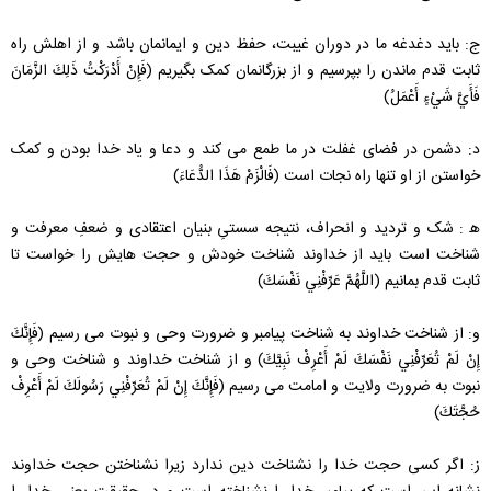
ج: باید دغدغه ما در دوران غیبت، حفظ دین و ایمانمان باشد و از اهلش راه
ثابت قدم ماندن را بپرسیم و از بزرگانمان کمک بگیریم (فَإِنْ أَدْرَكْتُ ذَلِكَ الزَّمَانَ
فَأَيَّ شَيْ‏ءٍ أَعْمَلُ)
د: دشمن در فضای غفلت در ما طمع می کند و دعا و یاد خدا بودن و کمک
خواستن از او تنها راه نجات است (فَالْزَمْ هَذَا الدُّعَاءَ)
ه‍ : شک و تردید و انحراف، نتیجه سستیِ بنیان اعتقادی و ضعفِ معرفت و
شناخت است باید از خداوند شناخت خودش و حجت هایش را خواست تا
ثابت قدم بمانیم (اللَّهُمَّ عَرِّفْنِي نَفْسَكَ)
و: از شناخت خداوند به شناخت پیامبر و ضرورت وحی و نبوت می رسیم (فَإِنَّكَ
إِنْ لَمْ تُعَرِّفْنِي نَفْسَكَ لَمْ أَعْرِفْ نَبِيَّكَ) و از شناخت خداوند و شناخت وحی و
نبوت به ضرورت ولایت و امامت می رسیم (فَإِنَّكَ إِنْ لَمْ تُعَرِّفْنِي رَسُولَكَ لَمْ أَعْرِفْ
حُجَّتَكَ)
ز: اگر کسی حجت خدا را نشناخت دین ندارد زیرا نشناختن حجت خداوند