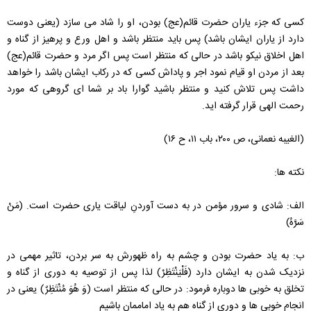
کسی که جزء یاران حضرت قائم(عج) بودن، او را شاد می سازد (یعنی دوست
دارد از یاران ایشان باشد) پس باید منتظر باشد و اهل ورع و پرهیز از گناه و
اهل اخلاق نیکو باشد در حالی که منتظر است پس اگر مرد و حضرت قائم(عج)
بعد از مردن او قیام نمود اجر و پاداش کسی که در رکاب ایشان باشد را خواهد
داشت پس تلاش کنید و منتظر باشید گوارا باد بر شما ای گروهی که مورد
رحمت الهی قرار گرفته اید.
(الغیبه نعمانی، ص ۲۰۰، باب ۱۱، ح ۱۶)
نکته ها:
الف: شادی و سرور مؤمن در به دست آوردنِ لیاقت یاری حضرت است. (مَنْ‏
سَرَّهُ)
ب: به یاد حضرت بودن و چشم به راه ظهورش به سر بردن، تاثیر مهمی در
نزدیک شدن به ایشان دارد (فَلْيَنْتَظِرْ) لذا پس از توصیه به دوری از گناه و
تخلق به خوبی ها دوباره فرمود: در حالی که منتظر است (وَ هُوَ مُنْتَظِرٌ) یعنی در
انجام خوبی ها و دوری از گناه هم به یاد اماممان باشیم