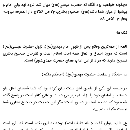
«چگونه‌ خواهيد بود آنگاه‌ كه‌ حضرت‌ عيسي‌(عج) ميان‌ شما فرود آيد ولي‌ امام‌ و
پيشوا از ميان‌ شما باشد(عج). صحیح بخاری،ج۲ ص ۲۵۶چ دار المعرفه بیروت-
بحار ج ۵۱ص ۸۸
نکته‌ها:
الف: از مهم‌ترین وقائع پس از ظهورِ امام مهدی(عج)، نزول حضرت عیسی(عج)
است که مورد اجماع و اتفاق همه امت اسلام است و شارحان صحیح بخاری
تصریح دارند که مراد از این امام، همان حضرت مهدی(عج) است.
ب: جایگاه و عظمت حضرت مهدی(عج) (امامكم‌ منكم‌)
در جلسه ای یکی از علمای اهل سنت بیان کرده بود که شما شیعیان اهل غلو
هستید و امامان خود را از انبیاء برتر می دانید! و غالی کافر است در پاسخ گفته
شده بود که عقیده شما نیز همین است! مگر این حدیث در صحیح بخاری شما
نیست «كيف‌ انتم‌ ...»
ج: شاید بتوان گفت جمله «کیف انتم) توجه به این نکته است که ای امت