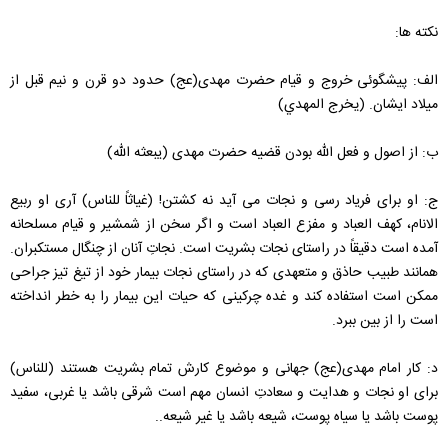
نکته ها:
الف: پیشگوئی خروج و قیام حضرت مهدی(عج) حدود دو قرن و نیم قبل از
میلاد ایشان. (يخرج‌ المهدي‌)
ب: از اصول و فعل الله بودن قضیه حضرت مهدی (یبعثه الله)
ج: او برای فریاد رسی و نجات می آید نه کشتن! (غیاثاً للناس) آری او ربیع
الانام، کهف العباد و مفزع العباد است و اگر سخن از شمشیر و قیام مسلحانه
آمده است دقیقاً در راستای نجات بشریت است. نجاتِ آنان از چنگال مستکبران.
همانند طبیب حاذق و متعهدی که در راستای نجات بیمار خود از تیغ تیز جراحی
ممکن است استفاده کند و غده چرکینی که حیات این بیمار را به خطر انداخته
است را از بین ببرد.
د: کار امام مهدی(عج) جهانی و موضوع کارش تمام بشریت هستند (للناس)
برای او نجات و هدایت و سعادتِ انسان مهم است شرقی باشد یا غربی، سفید
پوست باشد یا سیاه پوست، شیعه باشد یا غیر شیعه..