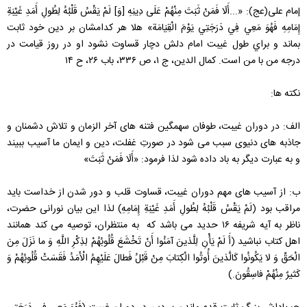
إمام علی(عج): «...أَلَا فَمَنْ ثَبَتَ مِنْهُمْ عَلَى دِينِهِ [وَ] لَمْ يَقْسُ قَلْبُهُ لِطُولِ أَمَدِ غَيْبَةِ
إِمَامِهِ فَهُوَ مَعِي فِي دَرَجَتِي يَوْمَ الْقِيَامَة» هلا هر کدامشان بر دين خود ثابت
بماند و براي طول غيبت امام دلش دچار قساوت نشود او در روز قيامت در
درجه من با من است. کمال الدین، ج ۱، ص ۳۳۶، باب ۲۶، ح ۱۴
نکته ها:
الف: در دوران غیبت، طوفان سهمگین فتنه های آخر الزمان و تلاش دشمنان و
جاذبه های دنیوی سبب می شود در صورتِ غفلت، دین و ایمان ما آسیب ببیند
و به عبارت دیگر به باد داده شود لذا فرمود: «أَلَا فَمَنْ ثَبَتَ»
ب: از آسیب های مهم دوران غیبت، قساوت قلب و دور شدن از خداست باید
مراقب بود (لَمْ يَقْسُ قَلْبُهُ لِطُولِ أَمَدِ غَيْبَةِ إِمَامِهِ) لذا این بیان نورانی حضرت،
ناظر به آیه شریفه ۱۶ حدید می باشد که به منتظران، توصیه می کند همانند
اهل کتاب نباشید (أَ لَمْ يَأْنِ لِلَّذينَ آمَنُوا أَنْ تَخْشَعَ قُلُوبُهُمْ لِذِكْرِ اللَّهِ وَ ما نَزَلَ مِنَ
الْحَقِّ وَ لا يَكُونُوا كَالَّذينَ أُوتُوا الْكِتابَ مِنْ قَبْلُ فَطالَ عَلَيْهِمُ الْأَمَدُ فَقَسَتْ قُلُوبُهُمْ وَ
كَثيرٌ مِنْهُمْ فاسِقُونَ.)