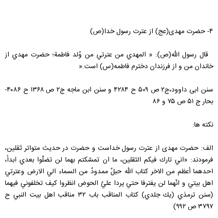
۴- حضرت مهدی(عج) از عترت رسول خدا(ص)
قال رسول الله(ص): « المهدي‌ من‌ عترتي‌ من‌ وُلد فاطمة؛ حضرت‌ مهدي‌ از
خاندان‌ من‌ و از فرزندان‌ دخترم‌ فاطمه‌(س) است‌.«
سنن ابی داوود،ج۲ ص ۵۰۹ ح ۴۲۸۴ و سنن ابن ماجه ج۲ ص ۱۳۶۸ ح ۴۰۸۶-
بحار ج ۵۱ ص ۷۵ و ۸۶
نکته ها:
الف: حضرت مهدی از عترت رسول خداست و حضرت در حدیث متواتر ثقلین،
فرمودند: «اني‌ تارك‌ فيكم‌ الثقلين‌، ما ان‌ تمسّكتم‌ بهما لن‌ تضلّوا بعدي‌ ابداً،
احدهما أعظم‌ من‌ الاخر كتاب‌ الله حبلٌ ممدودٌ من‌ السماء الي الارض‌ وعترتي‌
اهل‌ بيتي و انّهما لن‌ يفترفا حتي‌ يردا عليّ الحوض‌ انظروا كيف‌ تخلفوني‌ فيهما
(سنن ترمذي (يك جلدي) كتاب المناقب باب ۳۲ مناقب اهل بيت النبي ح
۳۷۹۷ ص ۹۹۲)