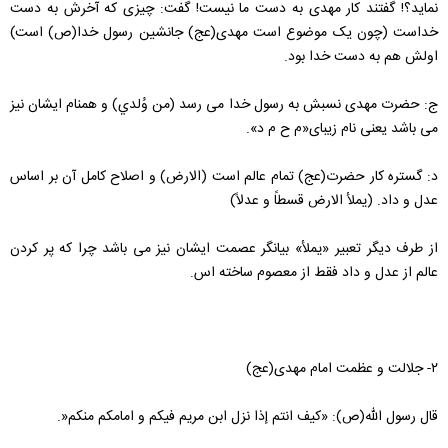
نماید؟! گفتند کار مهدی به دست ما نیست! گفت: چیزی که آخرش به دست
خداست (چون یک موضوع است مهدی(عج) جانشین رسول خدا(ص)‌ است)
اولش هم به دست خدا بود.
ج: حضرت مهدی نسبش به رسول خدا می رسد (من‌ وُلدي) و همنام ایشان نیز
می باشد یعنی نام زیبای«م ح م د».
د: گستره کار حضرت(عج) تمام عالم است (الارض) و اصلاح کامل آن بر اساس
عدل و داد. (يملأ الارض‌ قسطاً و عدلاً)
از طرف دیگر تعبیر «يملأ» بیانگر عصمت ایشان نیز می باشد چرا که پر کردن
عالم از عدل و داد فقط از معصوم ساخته اس.
۲- جلالت و عظمت امام مهدی(عج)
قال رسول الله(ص): «كيف‌ انتم‌ إذا نزل‌ ابن‌ مريم‌ فيكم‌ و امامكم‌ منكم‌«.