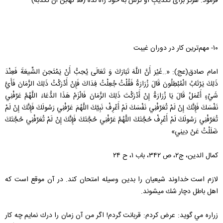
فرمود: هرگز برای تکذیبِ او ترس به خود راه نده (فَلَا تَهَابَنَّ أَنْ تُكَذِّبَهُ)
۱۰- مهم‌ترین کار در دوران غیبت
امام صادق(عج): «..غَيْرَ أَنَّ اللَّهَ تَبَارَكَ وَ تَعَالَى يُحِبُّ‏ أَنْ‏ يَمْتَحِنَ‏ الشِّيعَةَ فَعِنْدَ
ذَلِكَ يَرْتَابُ الْمُبْطِلُونَ قَالَ زُرَارَةُ فَقُلْتُ جُعِلْتُ فِدَاكَ فَإِنْ أَدْرَكْتُ ذَلِكَ الزَّمَانَ فَأَيَّ
شَيْ‏ءٍ أَعْمَلُ قَالَ يَا زُرَارَةُ إِنْ أَدْرَكْتَ ذَلِكَ الزَّمَانَ فَالْزَمْ هَذَا الدُّعَاءَ اللَّهُمَّ عَرِّفْنِي
نَفْسَكَ فَإِنَّكَ إِنْ لَمْ تُعَرِّفْنِي نَفْسَكَ لَمْ أَعْرِفْ نَبِيَّكَ اللَّهُمَ‏ عَرِّفْنِي رَسُولَكَ فَإِنَّكَ إِنْ لَمْ
تُعَرِّفْنِي رَسُولَكَ لَمْ أَعْرِفْ حُجَّتَكَ اللَّهُمَّ عَرِّفْنِي حُجَّتَكَ فَإِنَّكَ إِنْ لَمْ تُعَرِّفْنِي حُجَّتَكَ
ضَلَلْتُ عَنْ دِينِي»‏
کمال الدین، ج۲، ص ۳۴۲، باب ۱، ح ۲۴
لازم است خداوند شيعيان را بدين وسيله امتحان كند. در آن موقع است كه
اهل باطل دچار شك ميشوند.
زراره مي گويد: عرض كردم: قربانت گردم! اگر من آن زمان را درك نمايم چه كار