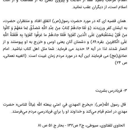
اسلام! مراقب باشید شما از اطاعت و پیروی کسی که از شماست و از امت
اسلام است، از دیگران عقب نمانید.
همان قضیه ای که در مورد حضرت رسول(ص) اتفاق افتاد و منتظران حضرت،
به ایشان کفر ورزیدند (وَ لَمَّا جاءَهُمْ كِتابٌ مِنْ عِنْدِ اللَّهِ مُصَدِّقٌ لِما مَعَهُمْ وَ كانُوا
مِنْ قَبْلُ يَسْتَفْتِحُونَ عَلَى الَّذينَ كَفَرُوا فَلَمَّا جاءَهُمْ ما عَرَفُوا كَفَرُوا بِهِ فَلَعْنَةُ اللَّهِ
عَلَى الْكافِرينَ. بقره:۸۹) و دشمنان آنان یعنی اوس و خزرج به او پیوستند و از
انصار شدند لذا در آیه ۱۶ حدید می فرماید: شما مثل اهل کتاب نباشید. امام
صادق(عج) می فرمایند این آیه در مورد مردم زمان غیبت است. (الغیبه نعمانی،
ص ۲۴)
۳- فریادرس بشریت
قال رسول الله(ص): «يخرج‌ المهدي‌ في‌ امتي‌ يبعثه‌ الله غِياثاً للناس‌« حضرت‌
مهدي‌ در امتم‌ قيام‌ مي‌كند و خداوند او را براي‌ فريادرسي‌ مردم‌ مي‌فرستد.
الحاوی للفتاوی، سیوطی، ج۲ ص۱۳۲ - بحار ج ۵۱ ص ۸۱