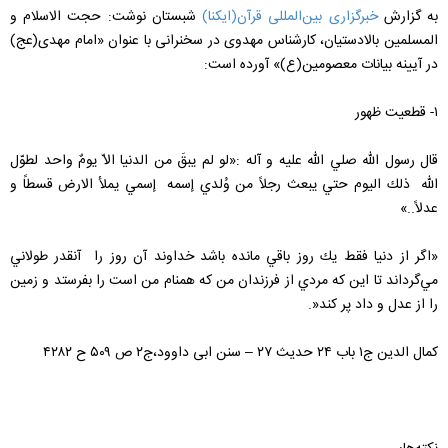
به گزارش
خبرگزاری بین‌المللی قرآن(ایکنا)
شبستان نوشت: حجت الاسلام و
المسلمين بالادستيان، کارشناس مهدوی در سخنرانی با عنوان «امام مهدی(عج)
در آیینه بیانات معصومین(ع)» آورده است:
۱- قطعیت ظهور
قال رسول الله صلي الله عليه و آله :«لو لم‌ يبقَ من‌ الدنيا الاّ يوم‌ٌ واحد لطوّل‌
الله ذلك‌ اليوم‌ حتي‌ يبعث‌ رجلاً من‌ وُلدي إسمه‌ إسمي‌ يملأ الارض‌ قسطاً و
عدلاً..»
«اگر از دنيا فقط‌ يك‌ روز باقي‌ مانده‌ باشد خداوند آن‌ روز را آنقدر طولاني
مي‌گرداند تا اين كه‌ مردي‌ از فرزندان‌ من‌ كه‌ همنام‌ من‌ است‌ را بفرستد و زمين‌
را از عدل‌ و داد پر كند«.
کمال الدین ج۱ باب ۲۴ حدیث ۲۷ – سنن ابی داوود،ج۲ ص ۵۰۹ ح ۴۲۸۲