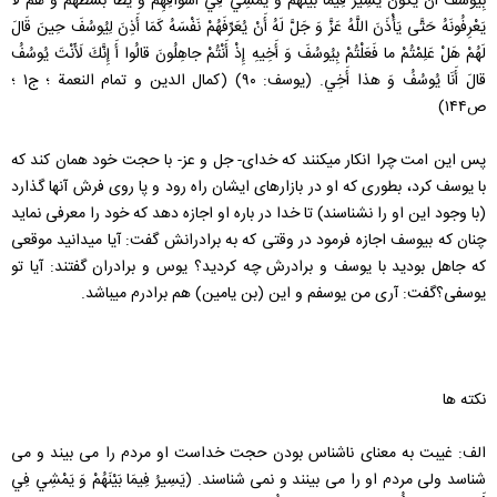
بِيُوسُفَ أَنْ يَكُونَ يَسِيرُ فِيمَا بَيْنَهُمْ وَ يَمْشِي فِي أَسْوَاقِهِمْ وَ يَطَأُ بُسُطَهُمْ وَ هُمْ لَا
يَعْرِفُونَهُ حَتَّى يَأْذَنَ اللَّهُ عَزَّ وَ جَلَّ لَهُ أَنْ يُعَرِّفَهُمْ نَفْسَهُ كَمَا أَذِنَ لِيُوسُفَ حِينَ قَالَ
لَهُمْ‏ هَلْ عَلِمْتُمْ ما فَعَلْتُمْ بِيُوسُفَ وَ أَخِيهِ إِذْ أَنْتُمْ جاهِلُونَ قالُوا أَ إِنَّكَ لَأَنْتَ يُوسُفُ
قالَ أَنَا يُوسُفُ وَ هذا أَخِي. (يوسف: ۹۰) (كمال الدين و تمام النعمة ؛ ج‏۱ ؛
ص۱۴۴)
پس اين امت چرا انكار ميكنند كه خداى- جل و عز- با حجت خود همان كند كه
با يوسف كرد، بطورى كه او در بازارهاى ايشان راه رود و پا روى فرش آنها گذارد
(با وجود اين او را نشناسند) تا خدا در باره او اجازه دهد که خود را معرفی نماید
چنان كه بيوسف اجازه فرمود در وقتى كه به برادرانش گفت: آيا ميدانيد موقعى
كه جاهل بوديد با يوسف و برادرش چه كرديد؟ يوس و برادران گفتند: آيا تو
يوسفى؟گفت: آرى من يوسفم و اين (بن يامين) هم برادرم ميباشد.
نکته ها
الف: غیبت به معنای ناشناس بودن حجت خداست او مردم را می بیند و می
شناسد ولی مردم او را می بینند و نمی شناسند. (يَسِيرُ فِيمَا بَيْنَهُمْ وَ يَمْشِي فِي