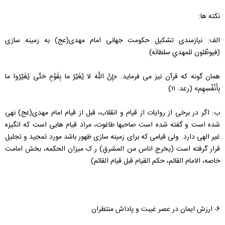
نکته ها:
الف: نیازمندی تشکیل حکومت جهانی امام مهدی(عج) به زمینه سازی
(فيوطّئون‌ للمهدي‌ سلطانَه‌)
همان گونه که قرآن نیز می فرماید: «ِإِنَّ اللَّهَ لا يُغَيِّرُ ما بِقَوْمٍ حَتَّى يُغَيِّرُوا ما
بِأَنْفُسِهِم» (رعد: ۱۱)
ب: اگر در برخی از روایات از قیام و انقلاب، قبل از قیام امام مهدی(عج) نهی
شده است و گفته شده است صاحبها طاغوت، مراد قیام هایی است که انگیزه
غیر الهی دارد. ولی قیامی که برای زمینه سازی ظهور باشد مورد تمجید و تجلیل
قرار گرفته است (يخرج‌ اناس‌ من‌ المشرقِ) ر.ک میزان الحکمه، بخش امامت
خاصه، الامام القائم، حکم القیام قبل قیام القائم)
۶- ارزش ایمان در عصر غیبت و پاداش منتظران