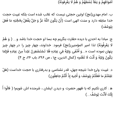
أَسْوَاقِهِمْ وَ يَطَأُ بُسُطَهُمْ وَ هُمْ لَا يَعْرِفُونَهُ)
ب: امام مهدی(عج) اولین حجتی نیست که غائب شده است بلکه غیبتِ حجت
خدا سابقه دارد و سنت الهی است (أَنْ يَكُونَ اللَّهُ عَزَّ وَ جَلَّ يَفْعَلُ بِحُجَّتِهِ مَا فَعَلَ
بِيُوسُفَ)
ج: مبادا به احدی با دیده حقارت بنگریم چه بسا او حجت خدا باشد و... ( وَ هُمْ
لَا يَعْرِفُونَهُ) لذا امیر المؤمنین(عج) فرمود: خداوند، چهار چیز را در چهار چیز
پنهان نموده است «...وَ أَخْفَى وَلِيَّهُ فِي عِبَادِهِ فَلَا تَسْتَصْغِرَنَّ عَبْداً مِنْ عِبَادِهِ‏ فَرُبَّمَا
يَكُونُ وَلِيَّهُ وَ أَنْتَ لَا تَعْلَم» (کمال الدین، ج۱ ، ص ۲۹۶، باب ۲۶، ح ۴)‏
د: غیبت ولیّ خدا نتیجه جهل، قدر نشناسی و بدرفتاری با حجت خداست (هَلْ
عَلِمْتُمْ ما فَعَلْتُمْ بِيُوسُفَ وَ أَخِيهِ إِذْ أَنْتُمْ جاهِلُونَ)
ه‍ : کاری نکنیم که با ظهور حضرت و دیدن ایشان ، شرمنده اش شویم! ( قالُوا أَ
إِنَّكَ لَأَنْتَ يُوسُفُ...)