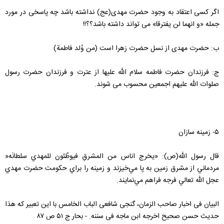
اگر کسی اعتقاد به وجود حضرت مهدی(عج) نداشته باشد چه پاسخی در مورد
جمله «و انهما لن یفترقا» می تواند داشته باشد؟؟!!
ب: حضرت مهدی از نسل حضرت زهرا است (من‌ وُلد فاطمة‌)
ج: فرزندان حضرت فاطمه سلام الله علیها از عترت و فرزندان حضرت رسول
صلوات الله علیهم اجمعین محسوب می شوند.
۵- زمینه سازان
قال رسول الله(ص): «يخرج‌ اناس‌ من‌ المشرقِ فيوطّئون‌ للمهدي‌ سلطانَه‌«
مردماني‌ از مشرق زمين‌ به‌ پا مي‌خيزند و زمينه‌ را براي‌ حكومت‌ حضرت‌ مهدي‌
عجل الله تعالي فرجه فراهم‌ مي‌نمايند.
البیان فی اخبار صاحب الزمان، گنجی شافعی الباب الخامس با این تعبیر که هذا
حدیث حسن صحیح اخرجه ابن ماجه فی سننه. - بحار ج ۵۱ ص ۸۷