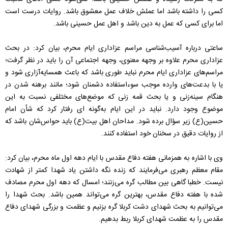
کسی را داشته باشد اما عملش خلاف عمل معشوق باشد. روایات درست است
اما برای کسی که عمل به دین باشد و اهل عمل حسینی باشد.
ساعتی درباره آسیب‌شناسی مراسم عزاداری ایام محرم، بیان کرد: در بحث
عزاداری محرم علاوه بر وجهه معنوی، وجهه اجتماعی آن را باید در نظر گرفت؛
مراسم‌های عزاداری ایام محرم نباید طوری باشد که باعث همسایه‌‌آزاری شود و
یا با بدعت‌های وارده موجب سوء‌استفاده دشمنان شود؛ مانند برهنه شدن در
هنگام سینه‌زنی و یا بحث قمه زنی که موضع‌های مختلفی نسبت به این
موضوع وجود دارد. نباید در این ایام به‌گونه ای رفتار کرد که شأن امام
حسین(ع) زیر سؤال برده شود. مداحان اهل بیت(ع) باید حواس‌شان باشد که
از روایات دقیق در سخنان خود استفاده کنند.
وی با اشاره به همزمانی هفته دفاع مقدس با ایام دهه اول ماه محرم، بیان کرد:
مقام معظم رهبری می‌فرمایند که زنده نگه داشتن یاد شهدا کمتر از شهادت
نیست. خطبا گاهی بین مطالب گره می‌زنند؛ امسال که دهه اول محرم مصادف
شده با هفته دفاع مقدس، بهترین گره می‌تواند همین باشد. بحث شهدا را
می‌توانیم به بحث شهدای دشت کربلا گره بزنیم و عظمت و بزرگی شهدای دفاع
مقدس را به عظمت شهدای کربلا ربط بدهیم.