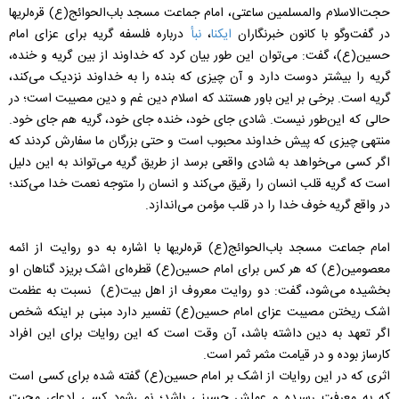
حجت‌الاسلام والمسلمین ساعتی، امام جماعت مسجد باب‌الحوائج(ع) قره‌لریها
در گفت‌وگو با کانون خبرنگاران
ایکنا
،
نبأ
درباره فلسفه گریه برای عزای امام
حسین(ع)، گفت: می‌توان این طور بیان کرد که خداوند از بین گریه و خنده،
گریه را بیشتر دوست دارد و آن چیزی که بنده را به خداوند نزدیک می‌کند،
گریه است. برخی بر این باور هستند که اسلام دین غم و دین مصیبت است؛ در
حالی که این‌طور نیست. شادی جای خود، خنده جای خود، گریه هم جای خود.
منتهی چیزی که پیش خداوند محبوب است و حتی بزرگان ما سفارش کردند که
اگر کسی می‌خواهد به شادی واقعی برسد از طریق گریه می‌تواند به این دلیل
است که گریه قلب انسان را رقیق می‌کند و انسان را متوجه نعمت خدا می‌کند؛
در واقع گریه خوف خدا را در قلب مؤمن می‌اندازد.
امام جماعت مسجد باب‌الحوائج(ع) قره‌لریها با اشاره به دو روایت از ائمه
معصومین(ع) که هر کس برای امام حسین(ع) قطره‌ای اشک بریزد گناهان او
بخشیده می‌شود، گفت: دو روایت معروف از اهل بیت(ع) نسبت به عظمت
اشک ریختن مصیبت عزای امام حسین(ع) تفسیر دارد مبنی بر اینکه شخص
اگر تعهد به دین داشته باشد، آن وقت است که این روایات برای این افراد
کارساز بوده و در قیامت مثمر ثمر است.
اثری که در این روایات از اشک بر امام حسین(ع) گفته شده برای کسی است
که به معرفت رسیده و عملش حسینی باشد؛ نمی‌شود کسی ادعای محبت