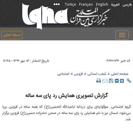
Türkçe
Français
English
فارسی
العربیة
نسخه اصلی
Toggle
navigation
کد خبر:
تاریخ انتشار :
۳۶۴۶۱۳۴
۰۳ مهر ۱۳۹۶ - ۱۲:۴۵
»
»
»
صفحه اصلی
شعب استانی
قزوین
اجتماعی
گزارش تصویری همایش رد پای سه ساله
گروه اجتماعی: سوگواره‌ای برای دردانه اباعبدالله الحسین(ع) که همه ساله در قزوین برپا
می‌شود، امسال نیز با نام همایش رد پای سه ساله در صحن امامزاده حسین(ع) قزوین برگزار
شد.