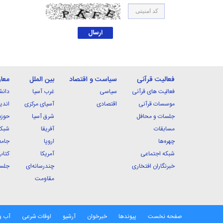
فعالیت قرآنی
سیاست و اقتصاد
بین الملل
معا
فعالیت های قرآنی
سیاسی
غرب آسیا
دانش
موسسات قرآنی
اقتصادی
آسیای مرکزی
اندی
جلسات و محافل
شرق آسیا
حوزه
مسابقات
آفریقا
شبکه
چهره‌ها
اروپا
جامع
شبکه اجتماعی
آمریکا
کتاب
خبرنگاران افتخاری
چندرسانه‌ای
جلسا
مقاومت
صفحه نخست
پیوندها
خبرخوان
آرشیو
اوقات شرعی
آب و