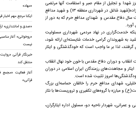
زز شهدا و تجلیل از مقام صبر و استقامت آنها مرتضی
«مهاد»
رحمان‌زاده، شهردار منطقه ۱۳ با حضور در منزل شهید نصراله رحمان‌زاده(شهید شاغل در شهرداری منطقه ۱۳) و شهید مدافع
ایکنا مرجع مهم اخبار 
 سال دفاع مقدس و شهدای مدافع حرم که به دور از
 آورد.
«صدق و امانتداری» ارک
ن اینکه خدمت‌گزاری در نهاد مردمی شهرداری مسئولیت
«روخوانی» آغاز مناسبی
د به شهروندان گرامی خدمات شایسته‌ای ارائه شود،
نیست
ش گرفتند، لذا بر ما واجب است که خودگذشتگی و ايثار
خبرنگار قرآنی «روایت 
ت انقلاب و دوران دفاع مقدس با خون خود نهال انقلاب
منتقل کند
 ایثار و مجاهدت‌های رزمندگان ایران اسلامی در دوران
آغاز فعالیت «مجمع ف
ودگذشتگی‌ها امروز تثبیت شده است.
قرآنی»
 ابراهیم خلیلی، شهدای مدافع حرم را خالقان حماسه‌ای بزرگ
) و مبارزه با گروه‌های تکفيری و تروريست‌ها با نثار
 و عمرانی، شهردار ناحیه دو، مسئول اداره ایثارگران،