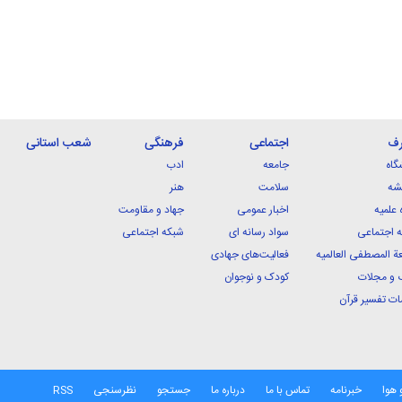
رف
اجتماعی
فرهنگی
شعب استانی
گاه
جامعه
ادب
شه
سلامت
هنر
 علمیه
اخبار عمومی
جهاد و مقاومت
 اجتماعی
سواد رسانه ای
شبکه اجتماعی
ة المصطفی العالمیه
فعالیت‌های جهادی
 و مجلات
کودک و نوجوان
ت تفسیر قرآن
 هوا
خبرنامه
تماس با ما
درباره ما
جستجو
نظرسنجی
RSS