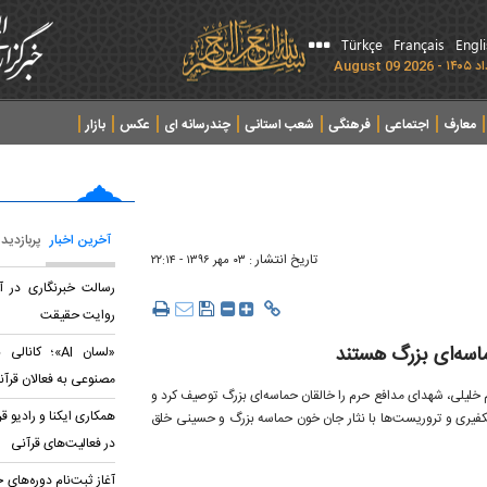
Türkçe
Français
Engl
معارف
اجتماعی
فرهنگی
شعب استانی
چندرسانه ای
عکس
بازار
آخرین اخبار
پربازدید
تاریخ انتشار :
۰۳ مهر ۱۳۹۶ - ۲۲:۱۴
رسالت خبرنگاری در آیی
روایت حقیقت
اسه‌ای بزرگ هستند
«لسان AI»؛ ک
مصنوعی به فعالان قرآن
ه شهيد مدافع حرم ابراهیم خلیلی، شهدای مدافع حرم را خالقان حماسه‌ای بزرگ توصيف کرد و
همکاری ایکنا و رادیو ق
 تکفيری و تروريست‌ها با نثار جان خون حماسه بزرگ و حسينی خلق
در فعالیت‌های قرآنی
آغاز ثبت‌نام دوره‌های