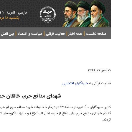
ish
فارسی
العربیة
يکشنبه ۱۸ مرداد ۱۴۰۵ - 2026 August 09
صفحه نخست
همه اخبار
فعالیت قرآنی
سیاست و اقتصاد
بین الملل
پرونده های خبری
کد خبر:
۳۶۴۶۱۷۱
»
فعالیت قرآنی
خبرنگاران افتخاری
شهدای مدافع حرم، خالقان حم
کانون خبرنگاران نبأ: شهردار منطقه ۱۳ در ديدار با خانواد
گفت: شهدای مدافع حرم برای دفاع از حريم اهل البيت(ع) و مبارزه با گروه‌های
کردند.