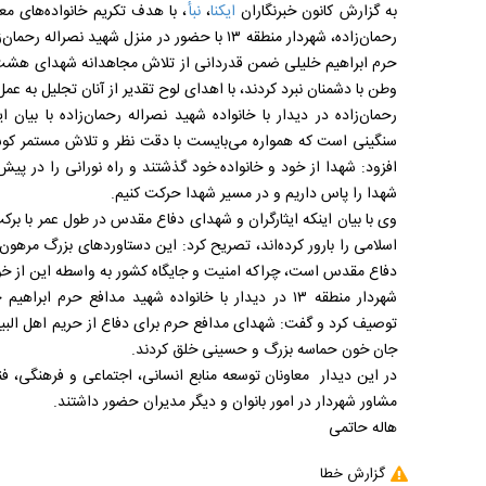
به گزارش کانون خبرنگاران
ایکنا
،
نبأ
، با هدف تکریم خانواده‌های مع
حرم ابراهیم خلیلی ضمن قدردانی از تلاش مجاهدانه شهدای هشت
وطن با دشمنان نبرد کردند، با اهدای لوح تقدیر از آنان تجلیل به عمل
رحمان‌زاده در دیدار با خانواده شهید نصراله رحمان‌زاده با بیا
سنگینی است که همواره می‌بایست با دقت نظر و تلاش مستمر کوشی
افزود: شهدا از خود و خانواده خود گذشتند و راه نورانی را در پي
شهدا را پاس داريم و در مسير شهدا حرکت کنيم.
وی با بیان اینکه ایثارگران و شهدای دفاع مقدس در طول عمر با برک
اسلامی را بارور کرده‌اند، تصریح کرد: این دستاوردهای بزرگ مرهون
دفاع مقدس است، چراکه امنیت و جایگاه کشور به واسطه این از خ
شهردار منطقه ۱۳ در ديدار با خانواده شهيد مدافع حرم
توصيف کرد و گفت: شهدای مدافع حرم برای دفاع از حريم اهل البيت(ع
جان خون حماسه بزرگ و حسينی خلق کردند.
در این دیدار معاونان توسعه منابع انسانی، اجتماعی و فرهنگی، فنی
مشاور شهردار در امور بانوان و دیگر مدیران حضور داشتند.
هاله حاتمی
گزارش خطا