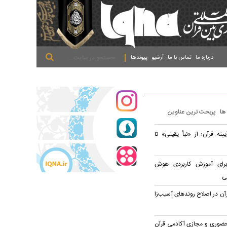
.
.
.
درباره ما
تماس با ما
آرشیو
پیوندها
 ها
پربحث ترین عناوین
نه قرآن؛ از «نبأ یقینی» تا
انالی برای آموزش کاربردی هوش
ی
رآن در اصلاح روندهای آسیب‌زا
 حضوری و مجازی آکادمی قرآن