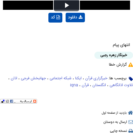
Play
دانلود
کد
Video
انتهای پیام
خبرنگار:
زهره رجبی
گزارش خطا
برچسب ها:
خبرگزاری قرآن
،
ایکنا
،
شبکه اجتماعی
،
جهانبخش فرجی
،
اذان
،
تلاوت اذانگاهی
،
انگلستان
،
قرآن
،
iqna
بازدید از صفحه اول
ارسال به دوستان
نسخه چاپی