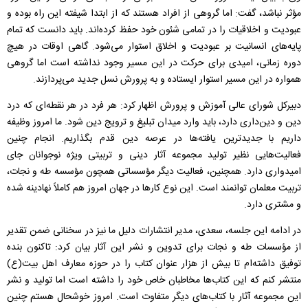
مؤثر نباشد، گفت: اما گروهی از افراد هستند که از ابتدا شیفته این راه بوده و
عبودیت و اخلاقیات را در تمامی شئون خود حفظ کرده‌اند. باید دانست که تمام
پایه‌های انسانیت بر عبودیت و اخلاق استوار می‌شود. گاهی اوقات در هیچ
دوره زمانی، امیدی برای حرکت در این مسیر وجود نداشته است اما گروهی
همواره در این مسیر استوار ایستاده و به پرورش نسل جدید می‌پردازند.
دبیرکل شورای عالی آموزش و پرورش اظهار کرد: هر فرد در هر نقطه‌ای که درد
دین و دین‌داری دارد، باید وارد میدان تبلیغ و ترویج دین شود. ما امروز وظیفه
داریم با جدیدترین یافته‌ها در عرصه دین قدم بگذاریم. انجام چنین
فعالیت‌هایی نظیر تولید مجموعه آثار دینی و تربیتی ویژه نوجوانان جای
امیدواری دارد. همچنین، فعالیت دیگر مؤسساتی همچون مؤسسه طه و نجات،
تربیت معلمان توانمند است. این نوع کارها در جهان امروز هم کاملاً نهادینه شده
و مشتری دارد.
در ادامه این جلسه، سعدی، مدیر انتشارات دلیل ما نیز در سخنانی ضمن تقدیر
از مؤسسات طه و نجات برای تدوین و نشر این آثار بیان کرد: تاکنون بنده
توفیق داشته‌ام تا بیش از هزار عنوان کتاب را در حوزه معارف اهل بیت(ع)
منتشر کنم که این کتاب‌ها مخاطبان خاص خود را داشته است اما تولید و نشر
این مجموعه آثار با کتاب‌های دیگر متفاوت است. امروز خوشحال هستم چنین