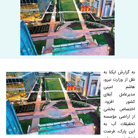
به گزارش ایکنا به
نقل از وزارت نیرو،
هاشم امینی
مدیرعامل آبفای
کشور افزود:
اختصاص بخشی
از اراضی مؤسسه
تحقیقات آب به
این پارک، فرصت