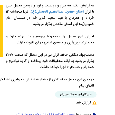
به گزارش ایکنا، سه‌ هزار و دویست و نود و دومین محفل انس
با قرآن
آستان حضرت عبدالعظیم الحسنی(ع)
، فردا پنجشنبه ۱۴
خرداد و همزمان با عید سعید غدیر خم در شبستان امام
خمینی(ره) این آستان مقدس برگزار می‌شود.
اجرای این محفل را محمدرضا پورمعین به عهده دارد و
محمدرضا پورزرگری و محسن امامی در آن تلاوت دارند.
محمدجواد دلفانی حافظ قرآن نیز در این محفل که ساعت ۲۱:۳۰
برگزار می‌شود به ارائه محفوظات خود پرداخته و گروه تواشیح و
همخوانی «سبحان» اجرا خواهد داشت.
در پایان این محفل به تعدادی از حضار به قید قرعه جوایزی اهدا خ
انتهای پیام
خبرنگار:
امیر سجاد دبیریان
گزارش خطا
برچسب ها:
حرم عبدالعظیم (ع)
،
غدیر خم
،
محفل قرآنی