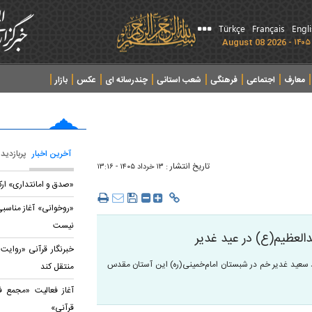
Türkçe
Français
Engl
معارف
اجتماعی
فرهنگی
شعب استانی
چندرسانه ای
عکس
بازار
آخرین اخبار
پربازدید
تاریخ انتشار :
۱۳ خرداد ۱۴۰۵ - ۱۳:۱۶
«صدق و امانتداری» ارک
«روخوانی» آغاز مناسبی
نیست
العظیم(ع) در عید غدیر
خبرنگار قرآنی «روایت 
 سعید غدیر خم در شبستان امام‌خمینی(ره) این آستان مقدس
منتقل کند
آغاز فعالیت «مجمع ف
قرآنی»