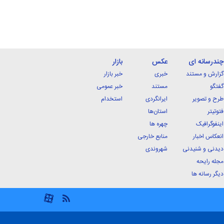
چندرسانه ای
عکس
بازار
گزارش و مستند
خبری
خبر بازار
گفتگو
مستند
خبر عمومی
طرح و تصویر
ایرانگردی
استخدام
فتوتیتر
استان‌ها
اینفوگرافیک
چهره ها
انعکاس اخبار
منابع خارجی
دیدنی و شنیدنی
شهروندی
مجله رایحه
دیگر رسانه ها