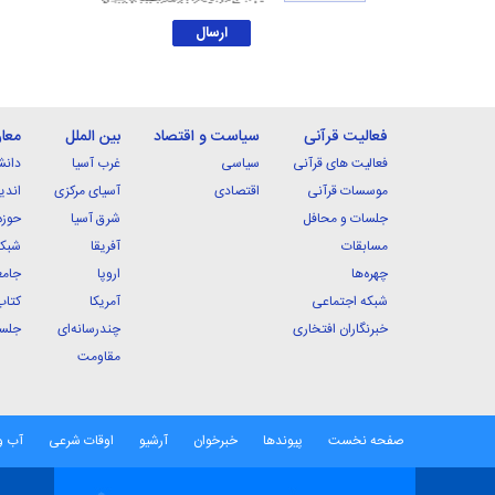
فعالیت قرآنی
سیاست و اقتصاد
بین الملل
معا
فعالیت های قرآنی
سیاسی
غرب آسیا
دانش
موسسات قرآنی
اقتصادی
آسیای مرکزی
اندی
جلسات و محافل
شرق آسیا
حوزه
مسابقات
آفریقا
شبکه
چهره‌ها
اروپا
جامع
شبکه اجتماعی
آمریکا
کتاب
خبرنگاران افتخاری
چندرسانه‌ای
جلسا
مقاومت
صفحه نخست
پیوندها
خبرخوان
آرشیو
اوقات شرعی
آب و