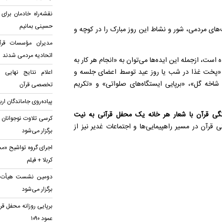
نقشه‌راه خادمان برای
حسینی بمانیم
‌های مردمی، شور و نشاط این روز مبارک را در کوچه و
مدیران مؤسسات قرآن
اتحادیه‌ مردمی شدند
اهانه طراحی شده است، ازجمله این ایده‌ها می‌توان به «انجام هر کار به
»، «پخت غذا در شب یا روز عید توسط اعضای جلسه و
اعلام نتایج نهایی
شاخه گل»، «برپایی ایستگاه‌های صلواتی» و «تکریم
تخصصی قرآن
پیاده‌روی جاماندگان ار
گی قرآن با شعار هر خانه یک محفل قرآنی به نیت
کرسی تلاوت نوجوانان 
فه جلسات خانگی قرآن در مسیر راهپیمایی‌ها و اجتماعات غدیر نیز از
برگزار می‌شود
اجرای گروه تواشیح «مح
کربلا + فیلم
دومین نشست هیأت قرآ
برگزار می‌شود
برپایی روزانه محفل قر
عمود ۱۰۹۰