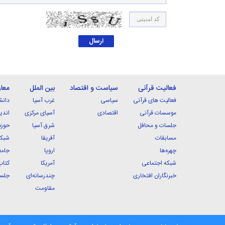
فعالیت قرآنی
سیاست و اقتصاد
بین الملل
معا
فعالیت های قرآنی
سیاسی
غرب آسیا
دانش
موسسات قرآنی
اقتصادی
آسیای مرکزی
اندی
جلسات و محافل
شرق آسیا
حوزه
مسابقات
آفریقا
شبکه
چهره‌ها
اروپا
جامع
شبکه اجتماعی
آمریکا
کتاب
خبرنگاران افتخاری
چندرسانه‌ای
جلسا
مقاومت