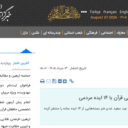
Türkçe
Français
Engl
معارف
اجتماعی
فرهنگی
شعب استانی
چندرسانه ای
عکس
بازار
آخرین اخبار
پربازدید
تاریخ انتشار :
۱۳ خرداد ۱۴۰۵ - ۱۵:۰۶
حماسه اربعین و مطالب
فراخوان ثبت‌نام د
مهدویت» ویژه مربیان 
 ایده مردمی
اعلام زمان آزمون شف
قرارگاه جلسات خانگی قرآن کریم جنوب‌شرق استان تهران همزمان با فرارسیدن عید سعید غدیر خم بسته‌هایی از ۱۴ ایده ساده را منتشر کرده
تخصصی حافظان قرآن
اربعین؛ فرصتی طلایی 
و تبیین حقانیت جبهه 