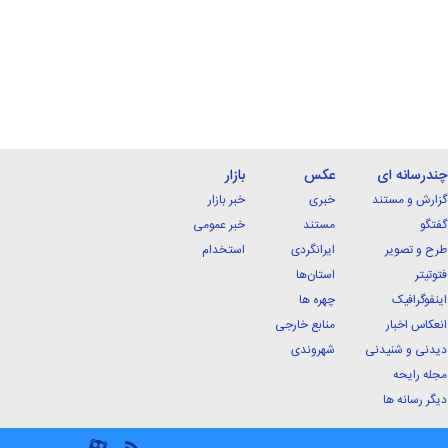
چندرسانه ای
عکس
بازار
گزارش و مستند
خبری
خبر بازار
گفتگو
مستند
خبر عمومی
طرح و تصویر
ایرانگردی
استخدام
فتوتیتر
استان‌ها
اینفوگرافیک
چهره ها
انعکاس اخبار
منابع خارجی
دیدنی و شنیدنی
شهروندی
مجله رایحه
دیگر رسانه ها