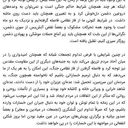
با این وجود باید در این برهه از زمان به این نکته بیش از پیش توجه کرد و آن
اینکه هر چند همچنان شرایط حاکم جنگی است و نمی‌توان به وعده‌های
دروغین دشمن دل‌خوش کرد و به تعبیری همچنان باید دست روی ماشه
داشت. در شرایط کنونی ما از فاز نظامی فاصله گرفته‌ایم و نزدیک به دو ماه
است با وجود همه تحرکات مشکوک و بعضاً نقض آتش‌بس از سوی دشمن،
نگرانی‌ها از این بابت که همچنان باید زیر آماج حملات موشکی و پهپادی دشمن
روزگار سپری کنیم، تقلیل یافته است.
در چنین شرایطی با فرض تداوم تجمعات شبانه که همچنان امیدواری را در
میان آحاد مردم تزریق می‌کند باید به جنبه‌های دیگری از این مقاومت مقدس
نیز توجه کرد و فاصله گرفتن از فاز نظامی جنگ، این امکان را به هر یک از ما
می‌دهد که به دنبال ترمیم خساراتی باشیم که ناخواسته همچون جنگ، به
مردمان این سرزمین، تحمیل شد؛ عده‌ای عزیزان خود را از دست دادند، عده‌ای
شاهد خرابی و ویرانی خانه و کاشانه خود بودند و بسیاری از تألمات روحی و
روانی که متأثر از این اتفاقات در مردم ایجاد شد و لذا این امر موجب می‌شود
که در این زمانه با تمام توش و توان خود به دنبال جبران این خسارات وارده
باشیم، چرا که صرفاً تداوم این کُنشگری (تجمعات در میادین و معابر) و بعضاً
صدور بیانیه و برگزاری پویش‌های مردمی در عین مفید بودن اما بروز شکلی
انفعالی در مواجهه با این خسارات را در پی خواهد داشت.