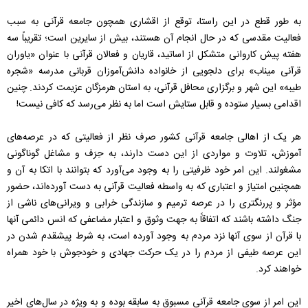
به طور قطع در این راستا، توقع از اقشاری همچون جامعه قرآنی به سبب
فعالیت مقدسی که در حال انجام آن هستند، بیش از سایرین است؛ تقریباً سه
هفته پیش کاروانی متشکل از اساتید، قاریان و فعالان قرآنی با عنوان «یاوران
قرآنی میناب» برای دلجویی از خانواده دانش‌آموزان قربانی مدرسه «شجره
طیبه» این شهر و برگزاری محافل قرآنی، به استان هرمزگان عزیمت کردند. چنین
اقدامی بسیار ستوده و قابل ستایش است اما به نظر می‌رسد که کافی نیست!
هر یک از اهالی جامعه قرآنی کشور صرف نظر از فعالیتی که در عرصه‌های
آموزش، تلاوت و مواردی از این دست دارند، به حِرَف و مشاغل گوناگونی
مشغولند. این امر خود ظرفیتی را به وجود می‌آورد که بتوانند با اتکا به آن و
همچنین امتیاز و اعتباری که به واسطه فعالیت قرآنی به دست آورده‌اند، حضور
مؤثر و پررنگتری را در عرصه ترمیم و سازندگی خرابی و ویرانی‌های ناشی از
جنگ داشته باشند که اتفاقاً به جهت وثوق و اعتبار مضاعفی که انس دائمی آنها
با قرآن از سوی آنها نزد مردم به وجود آورده است، به شرط پیشقدم شدن در
این عرصه طیفی از مردم را در یک حرکت جهادی و خودجوش با خود همراه
خواهند کرد.
این امر از سوی جامعه قرآنی مسبوق به سابقه بوده و به ویژه در سال‌های اخیر