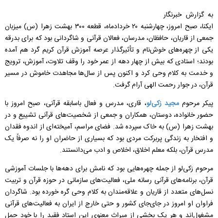
به گزارش خبرنگار
ایکنا، صبح امروز، چهارشنبه ۲۰ خردادماه، قطعه ۳۰۰ بهشت زهرا (س) میزبان
جمعی از قاریان، حافظان، مدرسان، فعالان قرآنی و شاگردانی بود که برای بدرقه
یکی از چهره‌های خوش‌نام و تأثیرگذار عرصه آموزش قرآن کریم گرد هم آمده
بودند؛ استادی که بیش از چهار دهه از عمر خود را وقف تلاوت، آموزش، ترویج
و خدمت به کلام وحی کرد و اکنون پس از سال‌ها مجاهدت خاموش در مسیر
قرآن، در جوار رحمت الهی آرام گرفت.
پیکر مرحوم
مجید زکی‌لو
، قاری، مدرس و فعال باسابقه قرآنی، صبح امروز با
حضور خانواده، دوستان، همکاران و جمعی از شخصیت‌های قرآنی تشییع و در
بهشت زهرا (س) به خاک سپرده شد. فضای مراسم، آمیخته‌ای از اندوه فقدان
و افتخار به زندگی پربرکت مردی بود که بسیاری از حاضران او را نه صرفاً یک
مدرس قرآن، بلکه معلم اخلاق، اخلاص و ادب می‌دانستند.
مرحوم زکی‌لو از جمله چهره‌هایی بود که نامش برای دهه‌ها با جلسات آموزشی
قرآن، برنامه‌های قرآنی رسانه ملی، فعالیت‌های سازمانی در حوزه قرآن و تربیت
نسل‌های متعدد از قاریان و علاقه‌مندان به کلام وحی گره خورده بود. شاگردان
فراوان او امروز در جای‌جای کشور و حتی خارج از ایران به فعالیت‌های قرآنی
مشغول‌اند و هر یک بخشی از میراث معنوی این استاد فقید را با خود حمل