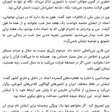
خطری در کمین جوانان است، با دلسوزی تذکر می‌داد. نگاه او تنها به آموزش
فنون قرائت محدود نمی‌شد؛ بلکه دغدغه اصلی‌اش تربیت انسان قرآنی بود.
وی در بیان یکی از خاطرات خود گفت: هنوز به یاد دارم که در دوران نوجوانی،
استاد از اعضای جلسه خواست یک هفته نماز شب بخوانند و از همه ما قول
گرفت. من و برادرانم به احترام قولی که به استاد داده بودیم، یک هفته برای
نماز شب بیدار می‌شدیم. نخستین تجربه جدی نماز شب در زندگی من به
تشویق و توصیه ایشان بازمی‌گردد.
این قاری بین‌المللی ادامه داد: مرحوم زکی‌لو نسبت به حلال و حرام، مسائل
شرعی و اخلاص در عمل بسیار حساس بود. همیشه به ما می‌گفت قرآن را برای
خدا بخوانید؛ حتی اگر در مسابقه شرکت می‌کنید یا به دنبال کسب رتبه هستید،
نیتتان الهی باشد.
موحدامین با اشاره به فعالیت‌های گسترده استاد در داخل و خارج کشور گفت:
ایشان در نقاط مختلف ایران و کشور‌های گوناگون کلاس‌های آموزشی برگزار
می‌کرد و بسیاری از شاگردان خارجی او تا پایان عمر ارتباط خود را با ایشان
حفظ کردند. این ارتباط نتیجه اخلاص، صداقت و خلق نیکوی استاد بود.
وی تصریح کرد: اگر بخواهم تنها یک ویژگی برجسته برای ایشان نام ببرم، آن
ویژگی اخلاص است. او حقیقتاً برای خدا کار می‌کرد و همین اخلاص، رمز