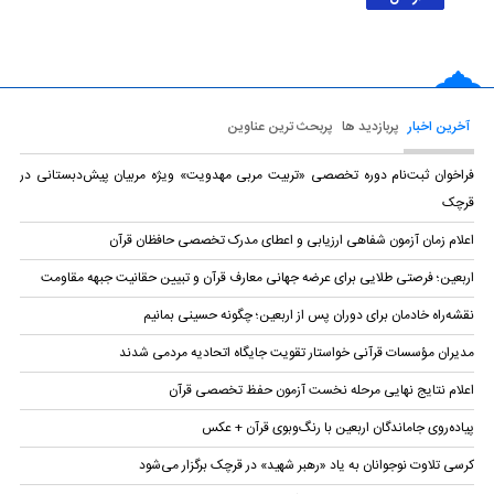
آخرین اخبار
پربازدید ها
پربحث ترین عناوین
فراخوان ثبت‌نام دوره تخصصی «تربیت مربی مهدویت» ویژه مربیان پیش‌دبستانی در
قرچک
اعلام زمان آزمون شفاهی ارزیابی و اعطای مدرک تخصصی حافظان قرآن
اربعین؛ فرصتی طلایی برای عرضه جهانی معارف قرآن و تبیین حقانیت جبهه مقاومت
نقشه‌راه خادمان برای دوران پس از اربعین؛ چگونه حسینی بمانیم
مدیران مؤسسات قرآنی خواستار تقویت جایگاه اتحادیه‌ مردمی شدند
اعلام نتایج نهایی مرحله نخست آزمون حفظ تخصصی قرآن
پیاده‌روی جاماندگان اربعین با رنگ‌وبوی قرآن + عکس
کرسی تلاوت نوجوانان به یاد «رهبر شهید» در قرچک برگزار می‌شود