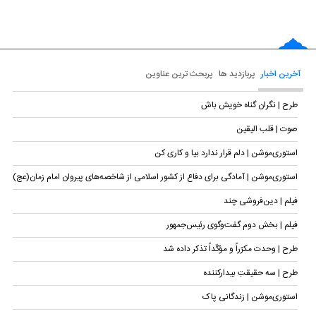
آخرین اخبار
پربازدید ها
پربحث ترین عناوین
طرح | نگران گناه خویش باش
صوت | قلب الیقین
استوری‌موشن | دلم قرار ندارد بیا و کاری کن
استوری‌موشن | آمادگی برای دفاع از کشور اسلامی از شاخصه‌های پیروان امام زمان(عج)
فیلم | دین‌فروشی چند
فیلم | بخش دوم گفت‌وگوی رئیس‌جمهور
طرح | وحدت مکرّراً و مؤکّداً تذکر داده شد
طرح | سه حقیقتِ بیدارکننده
استوری‌موشن | زندگانی پاک