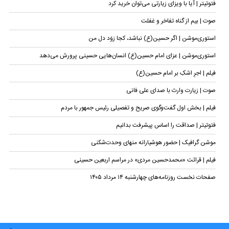
فتوتیتر | آیا با ویزای زیارتی می‌توان خرید کرد
صوت | بیم از گناه تفاخر و غفلت
استوری‌موشن | اگر حسین(ع) نباشد، کجا رَوَد دل من
استوری‌موشن | عزای امام حسین(ع) انسان‌هایی حسینی پرورش می‌دهد
فیلم | اجرِ اشکِ بر امام حسین(ع)
صوت | زیارت وارث با صدای علی فانی
فیلم | بخش اول گفت‌وگوی صریح و تفصیلی رئیس جمهور با مردم
فتوتیتر | صداقت را اساس پیشرفت بدانیم
موشن گرافیک | حضور هوشیارانه منهای وحدت‌شکنی
فیلم | قرائت «محمدحسین مردی» در مراسم اربعین حسینی
صفحات نخست روزنامه‌های چهارشنبه ۱۴ مرداد ۱۴۰۵