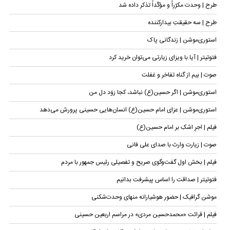
طرح | وحدت مکرّراً و مؤکّداً تذکر داده شد
طرح | سه حقیقتِ بیدارکننده
استوری‌موشن | زندگانی پاک
فتوتیتر | آیا با ویزای زیارتی می‌توان خرید کرد
صوت | بیم از گناه تفاخر و غفلت
استوری‌موشن | اگر حسین(ع) نباشد، کجا رَوَد دل من
استوری‌موشن | عزای امام حسین(ع) انسان‌هایی حسینی پرورش می‌دهد
فیلم | اجرِ اشکِ بر امام حسین(ع)
صوت | زیارت وارث با صدای علی فانی
فیلم | بخش اول گفت‌وگوی صریح و تفصیلی رئیس جمهور با مردم
فتوتیتر | صداقت را اساس پیشرفت بدانیم
موشن گرافیک | حضور هوشیارانه منهای وحدت‌شکنی
فیلم | قرائت «محمدحسین مردی» در مراسم اربعین حسینی