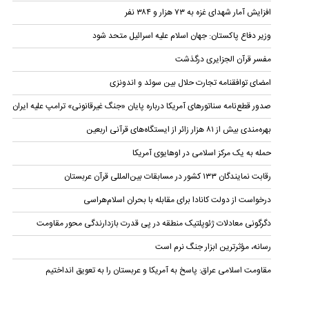
افزایش آمار شهدای غزه به ۷۳ هزار و ۳۸۴ نفر
وزیر دفاع پاکستان: جهان اسلام علیه اسرائیل متحد شود
مفسر قرآن الجزایری درگذشت
امضای توافقنامه تجارت حلال بین سوئد و اندونزی
صدور قطع‌نامه سناتورهای آمریکا درباره پایان «جنگ غیرقانونی» ترامپ علیه ایران
بهره‌مندی بیش از ۸۱ هزار زائر از ایستگاه‌های قرآنی اربعین
حمله به یک مرکز اسلامی در اوهایوی آمریکا
رقابت نمایندگان ۱۳۳ کشور در مسابقات بین‌المللی قرآن عربستان
درخواست از دولت کانادا برای مقابله با بحران اسلام‌هراسی
دگرگونی معادلات ژئوپلتیک منطقه در پی قدرت بازدارندگی محور مقاومت
رسانه، مؤثرترین ابزار جنگ نرم است
مقاومت اسلامی عراق: پاسخ به آمریکا و عربستان را به تعویق انداختیم