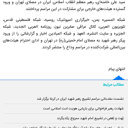
سید علی خامنه‌ای، رهبر معظم انقلاب اسلامی ایران در مصلای تهران و ورود
گسترده هیئت‌های خارجی برای مشارکت در این مراسم پرداختند.
شبکه المسیره یمن، خبرگزاری اسپوتنیک روسیه، شبکه فلسطینی قدس،
تلویزیون العربی، کانال عراقی صابرین نیوز، روزنامه العربی الجدید، شبکه
الجزیره و سایت النشره، العهد و شبکه المیادین اخبار و گزارشاتی را از ورود
پیکر رهبر شهید به مصلای امام خمینی(ره) در تهران و ادای احترام هیئت‌های
بین‌المللی شرکت‌کننده در مراسم وداع را منتشر کردند.
انتهای پیام
مطالب مرتبط
نشست مقدماتی مراسم تشییع رهبر شهید ایران در کربلا برگزار شد
شهادت رهبر فراخوانی برای بازیابی هویت امت اسلامی است
بُهت و بُغض در تشییع امام شهید ممزوج یکدیگرند