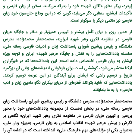
پُردرد، پیکر مطهر «آقای شهید» خود را بدرقه می‌کنند، سخن از زبان فارسی و
تأکیدات ایشان، معنایی دگر می‌یابد؛ گویی که در این وداع جان‌سوز، خودِ زبان
فارسی نیز ماتمی دیگر را سوگوار است.
از همین روی و برای تأمل بیشتر و تبیینی عمیق‌تر بر منظر و جایگاهِ «زبان
فارسی در منظومه فکری رهبر شهید ایران»، محمدجعفر محمدزاده؛ مدرس
دانشگاه و رئیس پیشین شورای پاسداشت زبان و ادبیات فارسی رسانه ملی،
سلسله یادداشت‌هایی را به نقش و جایگاه «رهبر شهید» ایران و توجه ویژه
ایشان به زبان فارسی اختصاص داده است. این یادداشت‌ها که در خبرگزاری
ایکنا منتشر می‌شود، کوششی است برای بازخوانی اندیشه‌های زبانی آن بزرگمرد
تاریخ و ترسیم راهی که ایشان برای آیندگان در این عرصه ترسیم کردند.
یادداشت‌هایی که شاید بتوانند قطره‌ای از دریای بیکران نگاهِ «امینِ زبان و ادب
فارسی» را به ما بنمایانند.
محمدجعفر محمدزاده، مدرس دانشگاه و رئیس پیشین شورای پاسداشت زبان
فارسی رسانه ملی؛ در بخش نخست از مجموعه یادداشت‌های خود با محور
بررسی و تبیین «زبان فارسی در منظومه فکری رهبر شهید ایران» نگاهی بر
نگرش و بینش «رهبر شهید» انقلاب اسلامی به زبان فارسی، به‌ویژه زبان ملی،
به‌عنوان یکی از مؤلفه‌های مهم «فرهنگ ملی» انداخته است که در ادامه آن را