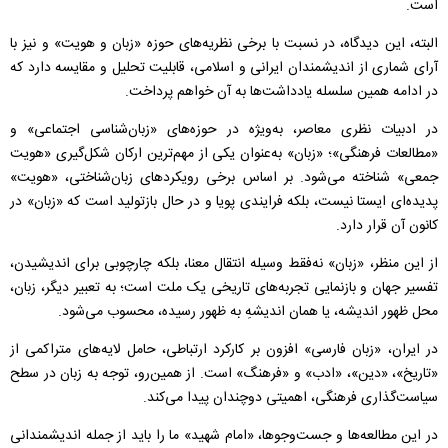
است.
البته، این دیدگاه، در نسبت با برخی نظریه‌های حوزه «زبان و هویت» و نیز با
آرای شماری از اندیشمندان ایرانی و اسلامی، قابلیت تحلیل و مقایسه دارد که
در ادامه همین سلسله یادداشت‌ها به آن خواهم پرداخت.
در ادبیات نظری معاصر، به‌ویژه در حوزه‌های «زبان‌شناسی اجتماعی» و
«مطالعات فرهنگی»؛ «زبان» به‌عنوان یکی از مهم‌ترین ارکان شکل‌گیری «هویت
جمعی» شناخته می‌شود. بر اساس برخی رویکردهای زبان‌شناختی، «هویت»
پدیده‌ای ایستا نیست، بلکه فرایندی پویا و در حال بازتولید است که «زبان» در
کانون آن قرار دارد.
از این منظر، «زبان» نه‌فقط وسیله انتقال معنا، بلکه چارچوبی برای اندیشیدن،
تفسیر جهان و بازنمایی تجربه‌های تاریخی یک ملت است؛ به تعبیر دیگر، زبان،
محل ظهور اندیشه، یا همان اندیشهِ به ظهور رسیده، محسوب می‌شود.
در ایران، «زبان فارسی» افزون بر کارکرد ارتباطی، حامل لایه‌های متراکمی از
«تاریخ»، «دین»، «ادب» و «فرهنگ» است. از همین‌رو، توجه به زبان در سطح
سیاست‌گذاری فرهنگی، اهمیتی دوچندان پیدا می‌کند.
در این مطالعه‌ها و جست‌وجوها، «امام شهید» ما را باید از جمله اندیشمندانی