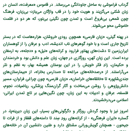
گرداب فراموشی به ساحل جاودانگی می‌رساند. در قاموس «معرفت»، انسان در
زبان سُکنی می‌گزیند و هویت خود را در قاب واژگان می‌بازد؛ بی‌زبان، فرهنگ
چون شمعی بی‌فروغ است و تمدن چون نگینی بی‌نور، که هر دو در ظلمت
خاموشی محو می‌شوند.
در پهنه گیتی، «زبان فارسی» همچون رودی خروشان، هزاره‌هاست که در بستر
تاریخ جاری است و با خود گوهرهای ناب اندیشه، ادب و عرفان را از کوهساران
ایران‌زمین تا دشت‌های پهناور فرارود و کرانه‌های «نیل» و «دجله»، به ارمغان
برده است. این زبان کهن، روزگاری در جهان، زبان علم و دانش بود و خردمندان
و حکیمان، زادِ فکر خویش را در این بوستان همیشه بهار، به نظم و نثر
می‌آراستند. از «رصدخانه‌های مراغه» تا «مدارس بخارا»، از «بیمارستان‌های
جندی‌شاپور» تا «خانقاه‌های خراسان»، «زبان فارسی» چون چراغی فراوان، مسیر
دانش‌پژوهی را روشن می‌ساخت و آثار گران‌سنگ پزشکی، ریاضیات، نجوم،
فلسفه، عرفان و ادبیات به این زبان، چون نگین‌هایی بر تاج تمدن ایرانی-
اسلامی می‌درخشیدند.
امروز نیز با وجود گردش روزگار و دگرگونی‌های بسیار، این زبان دیرینه‌پا، در
گستره «ایران فرهنگی» - از کرانه‌های رودِ سِند تا دامنه‌های قفقاز و از فرات تا
جیحون - همچنان گویش‌ورانی مشتاق دارد و طنین دلنشین آن در خانه‌های