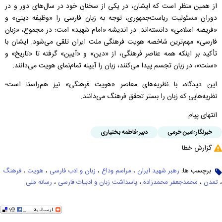
از همین منظر است که ایشان، در یکی از سخنان خود در سال‌های دور و در
دوران مسئولیت ریاست‌جمهوری، توجه به زبان فارسی را «وظیفه دینی» و
«فریضه اسلامی» دانسته‌اند. در اندیشه «امام شهید» امت؛ در مجموع، «زبان
فارسی» مهم‌ترین شاخصه هویت فرهنگی ملت ایران تلقی می‌شود. ایشان با
تأکید بر اینکه همه عناصر فرهنگی، از «دین» و «آیین» گرفته تا «تاریخ» و
«سنت»، در زبان تجسم پیدا می‌کنند، زبان را آیینه تمام‌نمای هویت می‌دانند.
این دیدگاه، با نظریه‌های معاصر «هویت فرهنگی» نیز هم‌راستا است؛
نظریه‌هایی که زبان را بستر تحقق فرهنگ می‌دانند.
انتهای پیام
خبرنگار:
امین خرمی
دبیر:
فاطمه بختیاری
گزارش خطا
برچسب ها:
رهبر شهید ایران
،
مراسم وداع
،
زبان و ادب فارسی
،
هویت
،
فرهنگ
،
تمدن
،
محمدجعفر محمدزاده
،
پاسداشت زبان و ادبیات فارسی
،
رسانه ملی