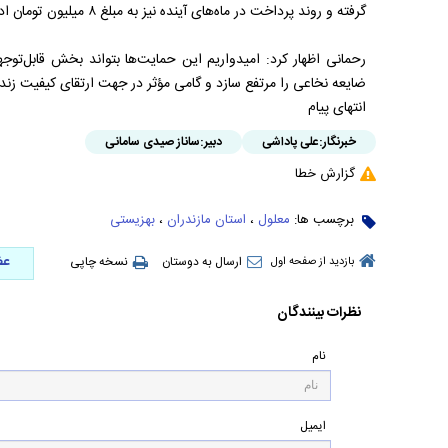
گرفته و روند پرداخت‌ در ماه‌های آینده نیز به مبلغ ۸ میلیون تومان ادامه خواهد یافت.
رحمانی اظهار کرد: امیدواریم این حمایت‌ها بتواند بخش قابل‌توج
ضایعه نخاعی را مرتفع سازد و گامی مؤثر در جهت ارتقای کیفیت زندگ
انتهای پیام
خبرنگار:
علی پاداشی
دبیر:
ساناز صیدی سامانی
گزارش خطا
برچسب ها:
معلول
،
استان مازندران
،
بهزیستی
عض
ارسال به دوستان
نسخه چاپی
بازدید از صفحه اول
نظرات بینندگان
نام
ایمیل