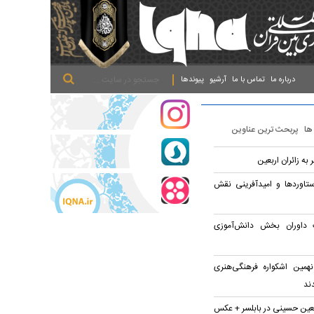
.
.
.
درباره ما
تماس با ما
آرشیو
پیوندها
 ها
پربحث ترین عناوین
به زائران اربعین
ستاوردها و امیدآفرینی نقش
داوران بخش دانش‌آموزی
ین اشکواره فرهنگی‌هنری
ند
ربعین حسینی در بابلسر + عکس