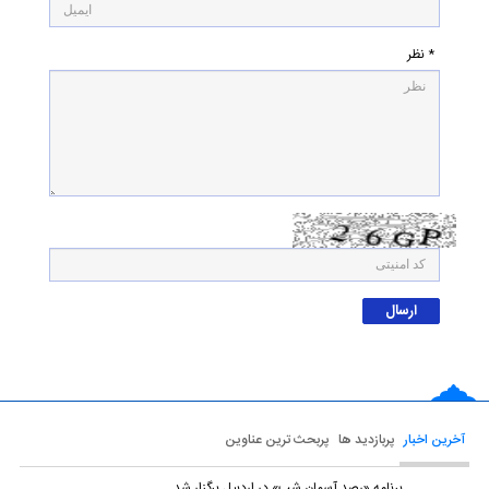
* نظر
آخرین اخبار
پربازدید ها
پربحث ترین عناوین
برنامه «رصد آسمان شب» در اردبیل برگزار شد