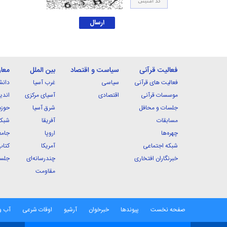
فعالیت قرآنی
سیاست و اقتصاد
بین الملل
معا
فعالیت های قرآنی
سیاسی
غرب آسیا
دانش
موسسات قرآنی
اقتصادی
آسیای مرکزی
اندی
جلسات و محافل
شرق آسیا
حوزه
مسابقات
آفریقا
شبکه
چهره‌ها
اروپا
جامع
شبکه اجتماعی
آمریکا
کتاب
خبرنگاران افتخاری
چندرسانه‌ای
جلسا
مقاومت
صفحه نخست
پیوندها
خبرخوان
آرشیو
اوقات شرعی
آب و