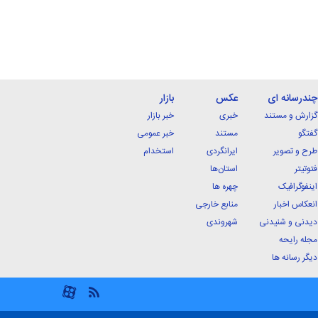
چندرسانه ای
عکس
بازار
گزارش و مستند
خبری
خبر بازار
گفتگو
مستند
خبر عمومی
طرح و تصویر
ایرانگردی
استخدام
فتوتیتر
استان‌ها
اینفوگرافیک
چهره ها
انعکاس اخبار
منابع خارجی
دیدنی و شنیدنی
شهروندی
مجله رایحه
دیگر رسانه ها