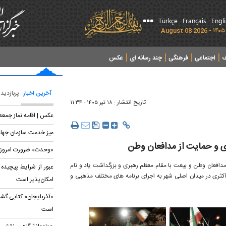
Türkçe
Français
Engl
ف
اجتماعی
فرهنگی
چند رسانه ای
عکس
آخرین اخبار
پربازدید
تاریخ انتشار :
۱۸ تير ۱۴۰۵ - ۱۱:۳۴
عکس | اقامه نماز جمعه 
میز خدمت سازمان جها
ری و حمایت از مدافعان وطن
«وحدت» ضرورت امروز 
نها از مدافعان وطن و بیعت با مقام معظم رهبری و بزرگداشت یاد و نام
عبور از شرایط پیچیده 
اکثری در میدان اصلی شهر به اجرای برنامه های مختلف مذهبی و
امکان‌پذیر است
«آذربایجان» کتابی گشو
است