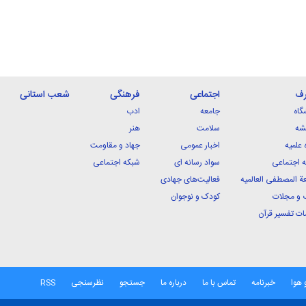
رف
اجتماعی
فرهنگی
شعب استانی
گاه
جامعه
ادب
شه
سلامت
هنر
 علمیه
اخبار عمومی
جهاد و مقاومت
 اجتماعی
سواد رسانه ای
شبکه اجتماعی
ة المصطفی العالمیه
فعالیت‌های جهادی
 و مجلات
کودک و نوجوان
ت تفسیر قرآن
 هوا
خبرنامه
تماس با ما
درباره ما
جستجو
نظرسنجی
RSS