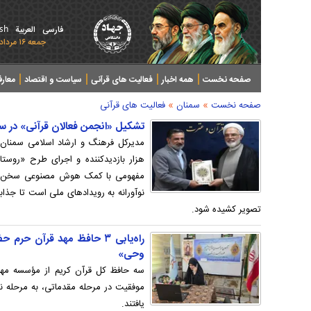
ish
فارسی
العربیة
جمعه ۱۶ مرداد ۱۴۰۵ - 2026 August 07
صفحه نخست
همه اخبار
فعالیت های قرآنی
سیاست و اقتصاد
معار
»
»
صفحه نخست
سمنان
فعالیت های قرآنی
تشکیل «انجمن فعالان قرآنی» در س
هزار بازدیدکننده و اجرای طرح «روستای
مفهومی با کمک هوش مصنوعی سخن گفت
نوآورانه به رویدادهای ملی است تا جذا
تصویر کشیده شود.
راه‌یابی ۳ حافظ مهد قرآن 
وحی»
سه حافظ کل قرآن کریم از مؤسسه مه
موفقیت در مرحله مقدماتی، به مرحله 
یافتند.