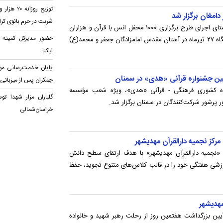
دامغان برگزار شد
شربت در حرم بانوی کر
آیین بزرگداشت رهبر شهید قرآنی در راستای اجرای طرح برگزاری ۱۰۰۰ محفل انس با قرآن و هزاران
حضور مدیرکل کمیته ا
ختم کل قرآن کریم در سراسر کشور، شامگاه ۲۷ تیرماه در آستان مقدس امامزادگان جعفر و محمد(ع)
ایکنا
پایان خدمت‌رسانی م
مین جشنواره قرآنی «هدی» در سمنان
جمکران پس از میزبانی ا
اره کشوری فرهنگی - قرآنی «هدی»، ویژه شعب مؤسسه
گلباران مزار شهدا تو
ور پرشور شرکت‌کنندگان در سمنان برگزار شد.
خراسان‌شمالی
مرکز نجمیه دارالقرآن مهدیشهر
نجمیه دارالقرآن مهدیشهر» با هدف ارتقای سطح دانش
آموزشی هفتگی خود را در قالب کلاس‌های متنوع تجوید، حفظ
مهدیشهر
ین بزرگداشت هفتمین روز از رحلت رهبر شهید و خانواده