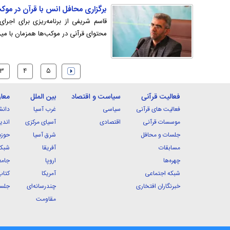
برگزاری محافل انس با قرآن در موکب
قاسم شریفی از برنامه‌ریزی برای اجرا
محتوای قرآنی در موکب‌ها همزمان با میزب
۳
۴
۵
فعالیت قرآنی
سیاست و اقتصاد
بین الملل
معا
فعالیت های قرآنی
سیاسی
غرب آسیا
دانش
موسسات قرآنی
اقتصادی
آسیای مرکزی
اندی
جلسات و محافل
شرق آسیا
حوزه
مسابقات
آفریقا
شبکه
چهره‌ها
اروپا
جامع
شبکه اجتماعی
آمریکا
کتاب
خبرنگاران افتخاری
چندرسانه‌ای
جلسا
مقاومت