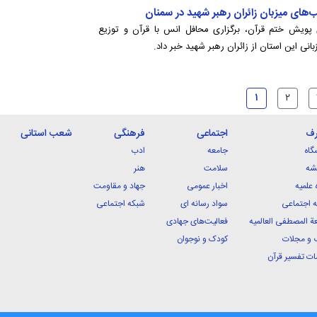
‌های میزبان زائران رهبر شهید در سمنان
ی پویش ختم قرآن، برگزاری محافل انس با قرآن و توزیع
انی این استان از زائران رهبر شهید خبر داد.
۱
۲
رف
اجتماعی
فرهنگی
شعب استانی
گاه
جامعه
ادب
شه
سلامت
هنر
 علمیه
اخبار عمومی
جهاد و مقاومت
 اجتماعی
سواد رسانه ای
شبکه اجتماعی
ة المصطفی العالمیه
فعالیت‌های جهادی
 و مجلات
کودک و نوجوان
ت تفسیر قرآن