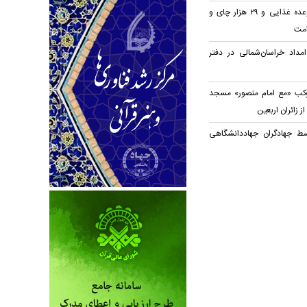
توزیع روزانه ۲۰ هزار وعده غذایی و ۲۹ هزار چای و
امت
مداد خراسان‌شمالی در دفتر
وکب «مع امام منصور» مسجد
ز زائران اربعین
سط جهادگران جهاد‌دانشگاهی