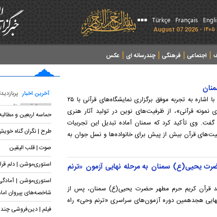
Türkçe
Français
Engl
ف
اجتماعی
فرهنگی
چندرسانه ای
عکس
منان
آخرین اخبار
پربازدید
مدیرکل فرهنگ و ارشاد اسلامی سمنان با اشاره به تجربه موفق برگزاری نمایشگاه‌های قرآنی با ۲۵
پربحث ترین عناوین
 نمونه قرآنی»، از ظرفیت‌های نوین در تولید آثار هنری
حماسه اربعین و مطالب
. وی تأکید کرد که سمنان آماده تبدیل این تجربیات
طرح | نگران گناه خوی
بیت‌های قرآن بیش از پیش برای خانواده‌ها و نسل جوان به
صوت | قلب الیقین
استوری‌موشن | دلم قرار
حرم حضرت یحیی(ع) سمنان به مرحله نهایی آزمون «ترنم
استوری‌موشن | آمادگی 
د قرآن کریم حرم مطهر حضرت یحیی(ع) سمنان، پس از
شاخصه‌های پیروان اما
نهایی هجدهمین دوره آزمون‌های سراسری «ترنم وحی» راه
فیلم | دین‌فروشی چند