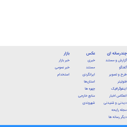
چندرسانه ای
عکس
بازار
گزارش و مستند
خبری
خبر بازار
گفتگو
مستند
خبر عمومی
طرح و تصویر
ایرانگردی
استخدام
فتوتیتر
استان‌ها
اینفوگرافیک
چهره ها
انعکاس اخبار
منابع خارجی
دیدنی و شنیدنی
شهروندی
مجله رایحه
دیگر رسانه ها