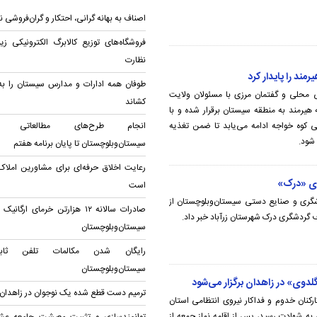
اصناف به بهانه گرانی، احتکار و گران‌فروشی ن
فروشگاه‌های توزیع کالابرگ الکترونیکی زیر
نظارت
ند را پایدار کرد
طوفان همه ادارات و مدارس سیستان را به
اسی محلی و گفتمان مرزی با مسئولان ولایت
کشاند
ه هیرمند به منطقه سیستان برقرار شده و با
 کوه خواجه ادامه‌ می‌یابد تا ضمن تغذیه
انجام طرح‌های مطالعاتی ش
شود.
سیستان‌وبلوچستان تا پایان برنامه هفتم
رعایت اخلاق حرفه‌ای برای مشاورین املا
است
شگری و صنایع‌ دستی سیستان‌وبلوچستان از
صادرات سالانه ۱۲ هزارتن خرمای ارگا
 گردشگری درک شهرستان زرآباد خبر داد.
سیستان‌وبلوچستان
رایگان شدن مکالمات تلفن ثا
سیستان‌وبلوچستان
گلدوی» در زاهدان برگزار می‌شود
ترمیم دست قطع شده یک نوجوان در زاهدان
ارکنان خدوم و فداکار نیروی انتظامی استان
ه شهادت رسید، پس از اقامه نماز جمعه از