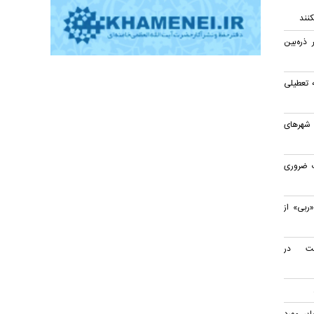
کنند
 ذره‌بین
 تعطیلی
هرهای
ک ضروری
نیک «ربی» از
بت در