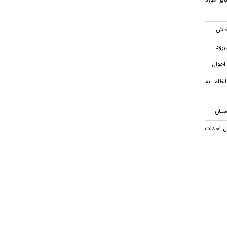
یر مورد
خاش
رود
احوال
لظلم به
ان با ۲۲ هزار نهال احداث