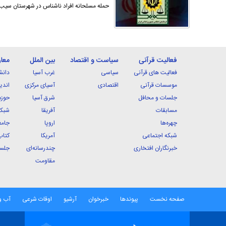
حمله مسلحانه افراد ناشناس در شهرستان سیب و
فعالیت قرآنی
سیاست و اقتصاد
بین الملل
معا
فعالیت های قرآنی
سیاسی
غرب آسیا
دانش
موسسات قرآنی
اقتصادی
آسیای مرکزی
اندی
جلسات و محافل
شرق آسیا
حوزه
مسابقات
آفریقا
شبکه
چهره‌ها
اروپا
جامع
شبکه اجتماعی
آمریکا
کتاب
خبرنگاران افتخاری
چندرسانه‌ای
جلسا
مقاومت
صفحه نخست
پیوندها
خبرخوان
آرشیو
اوقات شرعی
آب و