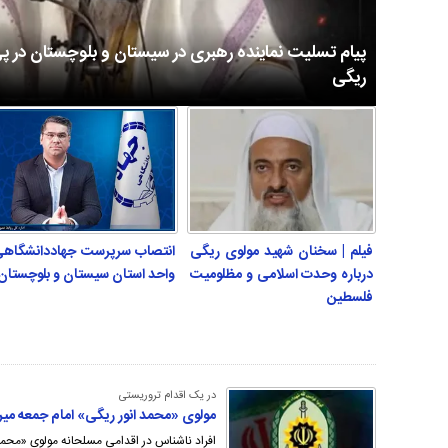
پیام تسلیت نماینده رهبری در سیستان و بلوچستان در پ
ریگی
فیلم | سخنان شهید مولوی ریگی
انتصاب سرپرست جهاددانشگاه
درباره وحدت اسلامی و مظلومیت
واحد استان سیستان و بلوچستان
فلسطین
در یک اقدام تروریستی
مولوی «محمد انور ریگی» امام جمعه میر
افراد ناشناس در اقدامی مسلحانه مولوی «محمد 