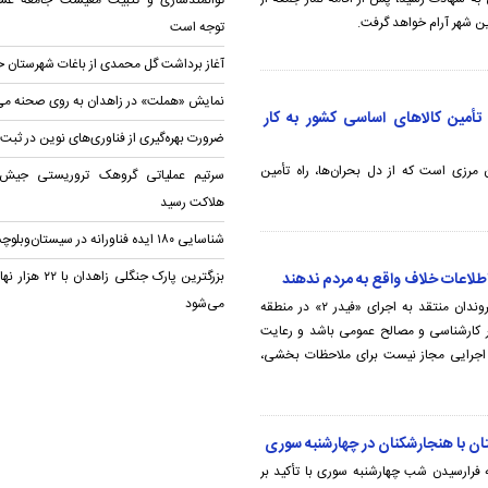
توانمندسازی و تثبیت معیشت جامعه عشا
ن شهر آرام خواهد گرفت.
توجه است
آغاز برداشت گل محمدی از باغات شهرستان 
نمایش «هملت» در زاهدان به روی صحنه می‌
تأمین کالاهای اساسی کشور به کار
ضرورت بهره‌گیری از فناوری‌های نوین در ثبت 
مرزی است که از دل بحران‌ها، راه تأمین
سرتیم عملیاتی گروهک تروریستی جیش‌ا
هلاکت رسید
شناسایی ۱۸۰ ایده فناورانه در سیستان‌وبلوچستان
بزرگترین پارک جنگلی زاهد
طلاعات خلاف واقع به مردم ندهند
می‌شود
منصور بیجار با حضور در جمع تعدادی از شهروندان منتقد به اجرای «فیدر ۲» در منطقه
ظر کارشناسی و مصالح عمومی باشد و رعایت
اجرایی مجاز نیست برای ملاحظات بخشی،
ان با هنجارشکنان در چهارشنبه سوری
فرارسیدن شب چهارشنبه‌ سوری با تأکید بر