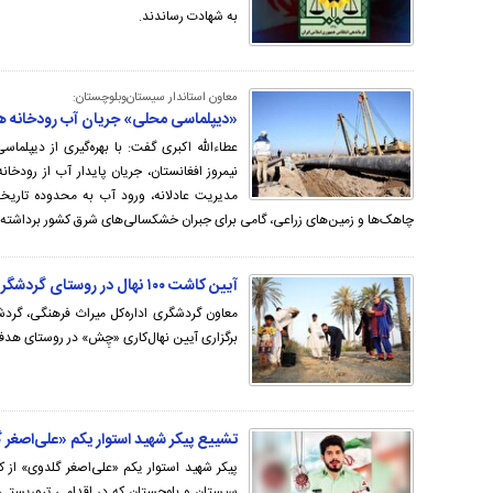
به شهادت رساندند.
معاون استاندار سیستان‌وبلوچستان:
«دیپلماسی محلی» جریان آب رودخانه هیرم
عطاءالله اکبری گفت: با بهره‌گیری از دیپلم
نیمروز افغانستان، جریان پایدار آب از رودخان
مدیریت عادلانه، ورود آب به محدوده تاریخی
چاهک‌ها و زمین‌های زراعی، گامی برای جبران خشکسالی‌های شرق کشور برداشته 
آیین کاشت ۱۰۰ نهال در روستای گردشگری «درک»
معاون گردشگری اداره‌کل میراث‌ فرهنگی، گرد
برگزاری آیین نهال‌کاری «چِش» در روستای هدف
تشییع پیکر شهید استوار یکم «علی‌اصغر 
پیکر شهید استوار یکم «علی‌اصغر گلدوی» از ک
سیستان و بلوچستان که در اقدامی تروریستی ب