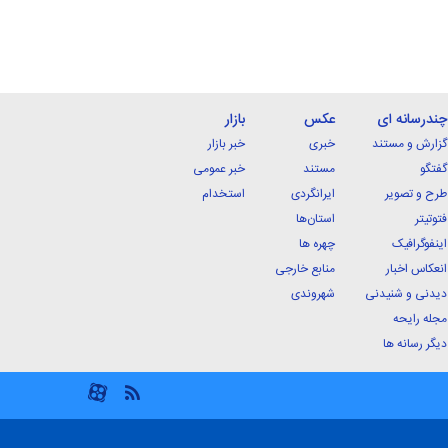
چندرسانه ای
عکس
بازار
گزارش و مستند
خبری
خبر بازار
گفتگو
مستند
خبر عمومی
طرح و تصویر
ایرانگردی
استخدام
فتوتیتر
استان‌ها
اینفوگرافیک
چهره ها
انعکاس اخبار
منابع خارجی
دیدنی و شنیدنی
شهروندی
مجله رایحه
دیگر رسانه ها