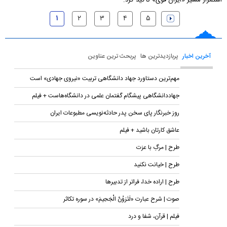
استمرار مسیر «ایران قوی» تأکید کرد.
۱
۲
۳
۴
۵
آخرین اخبار
پربازدیدترین ها
پربحث ترین عناوین
مهم‌ترین دستاورد جهاد دانشگاهی تربیت «نیروی جهادی» است
جهاددانشگاهی پیشگام گفتمان علمی در دانشگاه‌هاست + فیلم
روز خبرنگار پای سخن پدر حادثه‌نویسی مطبوعات ایران
عاشق کارتان باشید + فیلم
طرح | مرگِ با عزت
طرح | خیانت نکنید
طرح | اراده خدا، فراتر از تدبیرها
صوت | شرح عبارت «لَتَرَوُنَّ الْجَحِیمَ» در سوره تکاثر
فیلم | قرآن، شفا و درد