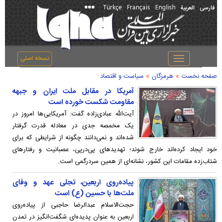
Türkçe
Français
English
فارسی
العربیة
نسخه اصلی
Toggle
navigation
»
»
صفحه نخست
هرمزگان
سیاست و اقتصاد
آمریکا در مقابل ملت ایران و جبهه
مقاومت شکست خورده است
آیت‌الله عبادی‌ز‌اده گفت: آمریکایی‌ها امروز در
یک مخمصه جدی در معادله قدرت گرفتار
شده‌اند و نمی‌دانند چگونه از شرایطی که برای
خود ایجاد کرده‌اند خارج شوند؛ تهدیدهای پی‌درپی، عصبانیت و رفتارهای
شتاب‌زده مقامات این کشور، نشانه‌ای از همین سردرگمی است.
پیاده‌روی اربعین، تجلی عهد و وفای
ملت‌ها با حسین (ع) است
حجت‌الاسلام عبدالرضا حاجبی از پیاده‌روی
اربعین به عنوان پدیده‌ای شگفت‌انگیز در تمدن