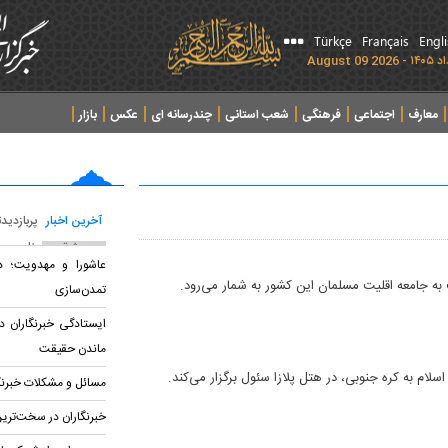
Türkçe
Français
Engl
معارف
اجتماعی
فرهنگی
شعب استانی
چندرسانه ای
عکس
بازار
آخرین اخبار
پربازدید
پربحث ترین عناوین
عاشورا و مهدویت؛ د
 به جامعه اقلیت مسلمان این کشور به شمار می‌رود.
تمدن‌سازی
ایستادگی خبرنگاران د
ماندن حقیقت
لام به کره جنوبی، در هتل پلازا سئول برگزار می‌کند.
مسائل و مشکلات خبرنگ
خبرنگاران در سخت‌ترین