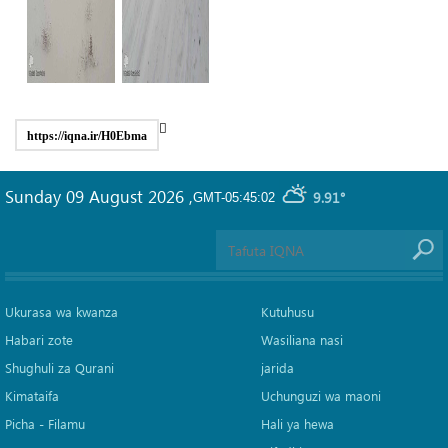
https://iqna.ir/H0Ebma
Sunday 09 August 2026
,
9.91°
GMT-05:45:02
Ukurasa wa kwanza
Kutuhusu
Habari zote
Wasiliana nasi
Shughuli za Qurani
jarida
Kimataifa
Uchunguzi wa maoni
Picha‎ - Filamu‎
Hali ya hewa