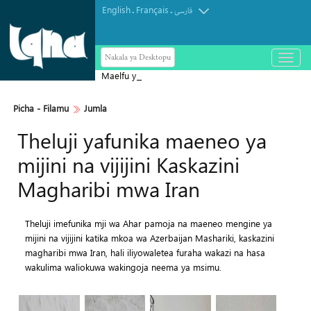
English
Français
.
.
فارسی
Nakala ya Desktopu
باز
و
Maelfu ya Mazuwaru wa Arbaeen
بسته
کردن
Wapita Mkoa wa Ilam Kuelekea Iraq
منو
Picha‎ - Filamu‎
Jumla
Theluji yafunika maeneo ya
mijini na vijijini Kaskazini
Magharibi mwa Iran
Theluji imefunika mji wa Ahar pamoja na maeneo mengine ya
mijini na vijijini katika mkoa wa Azerbaijan Mashariki, kaskazini
magharibi mwa Iran, hali iliyowaletea furaha wakazi na hasa
wakulima waliokuwa wakingoja neema ya msimu.