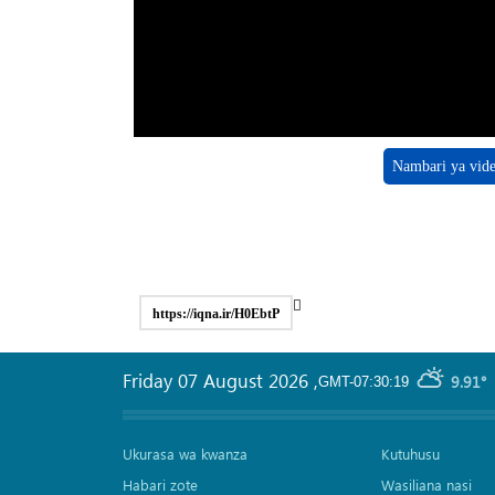
Nambari ya vid
https://iqna.ir/H0EbtP
Friday 07 August 2026
,
9.91°
GMT-07:30:19
Ukurasa wa kwanza
Kutuhusu
Habari zote
Wasiliana nasi