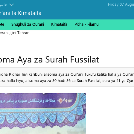
فارسی
r'ani la Kimataifa
ote
Shughuli za Qurani
Kimataifa
Picha‎ - Filamu‎
ani jijini Tehran
soma Aya za Surah Fussilat
dha Ridhai, hivi karibuni alisoma aya za Qur’ani Tukufu katika hafla ya Qur’an
ka hafla hiyo, alisoma aya za 30 hadi 36 za Surah Fussilat, sura ya 41 ya Qur’