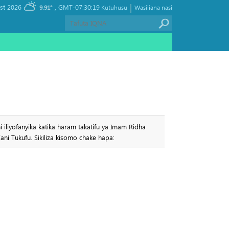
|
, Friday 07 August 2026
GMT-07:30:19
9.91°
Kutuhusu
Wasiliana nasi
i iliyofanyika katika haram takatifu ya Imam Ridha
ani Tukufu. Sikiliza kisomo chake hapa: