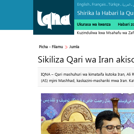
English
Français
Türkçe
.
.
.
.
العربیة
Shirika la Habari la Qu
Ukurasa wa kwanza
Habari z
Kuzinduliwa kwa Msahafu wa Zafer
Picha‎ - Filamu‎
Jumla
Sikiliza Qari wa Iran aki
IQNA – Qari mashuhuri wa kimataifa kutoka Iran, Ali Ri
(AS) mjini Mashhad, kaskazini-mashariki mwa Iran. Kati