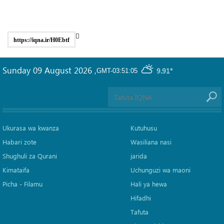
https://iqna.ir/H0Ebtf
Sunday 09 August 2026
,
9.91°
GMT-03:51:05
Ukurasa wa kwanza
Kutuhusu
Habari zote
Wasiliana nasi
Shughuli za Qurani
jarida
Kimataifa
Uchunguzi wa maoni
Picha‎ - Filamu‎
Hali ya hewa
Hifadhi
Tafuta