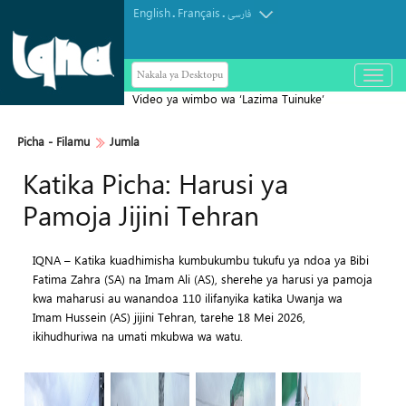
English
Français
.
.
فارسی
Nakala ya Desktopu
باز
و
Video ya wimbo wa ‘Lazima Tuinuke’
بسته
کردن
yatolewa kwa Kiingereza
منو
Picha‎ - Filamu‎
Jumla
Katika Picha: Harusi ya
Pamoja Jijini Tehran
IQNA – Katika kuadhimisha kumbukumbu tukufu ya ndoa ya Bibi
Fatima Zahra (SA) na Imam Ali (AS), sherehe ya harusi ya pamoja
kwa maharusi au wanandoa 110 ilifanyika katika Uwanja wa
Imam Hussein (AS) jijini Tehran, tarehe 18 Mei 2026,
ikihudhuriwa na umati mkubwa wa watu.