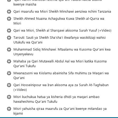
kwenye maisha
Qari maarufu wa Misri Sheikh Minshawi aenziwa nchini Tanzania
Sheikh Ahmed Nuaina Achaguliwa Kuwa Sheikh al-Qurra wa
Misri
Qari wa Misri, Sheikh al Sharqawi akisoma Surah Yusuf (+Video)
Tarouti: Sauti ya Sheikh Sha’sha’i iliwafanya wasikilizaji wahisi
Utukufu wa Qur’ani
Muhammad Sidiq Minshawi: Mtaalamu wa Kusoma Qur'ani kwa
Unyenyekevu
Mahaba ya Qari Mutawalli Abdul Aal wa Misri katika Kusoma
Qur'ani Tukufu
Mwanazuoni wa Kiislamu abainisha Sifa muhimu za Maqari wa
Qur’ani
Qari Hosseinipour wa Iran akisoma aya za Surah At-Taghabun
(+Video)
Misri kuchukua hatua ya kisheria dhidi ya maqari ambao
hawaheshimu Qur’ani Tukufu
Misri yahuisha qiraa maarufu za Qur’ani kwenye mitandao ya
kijamii