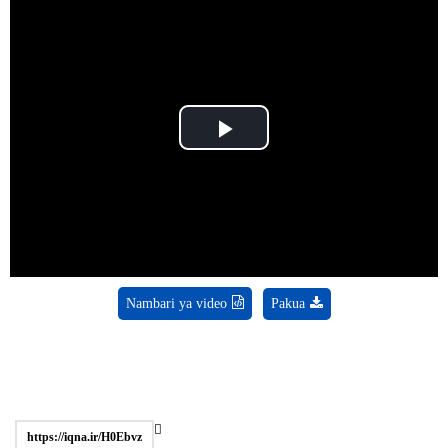
Play
Video
Nambari ya video
Pakua
https://iqna.ir/H0Ebvz