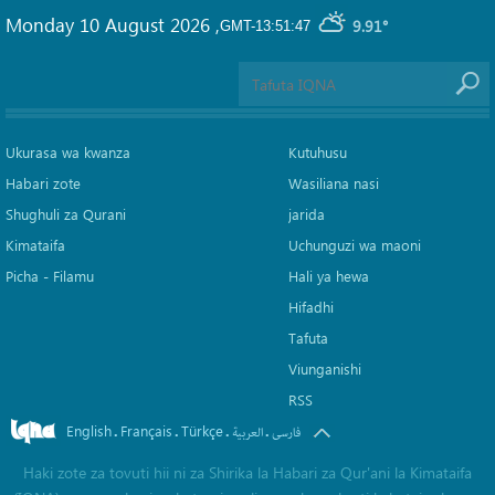
Monday 10 August 2026
,
9.91°
GMT-13:51:47
Ukurasa wa kwanza
Kutuhusu
Habari zote
Wasiliana nasi
Shughuli za Qurani
jarida
Kimataifa
Uchunguzi wa maoni
Picha‎ - Filamu‎
Hali ya hewa
Hifadhi
Tafuta
Viunganishi
RSS
English
Français
Türkçe
.
.
.
.
فارسی
العربیة
Haki zote za tovuti hii ni za Shirika la Habari za Qur'ani la Kimataifa