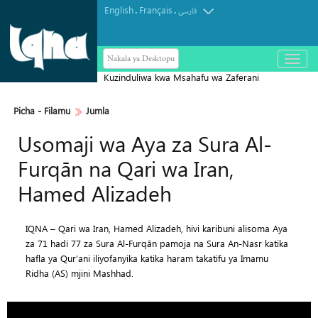
English
Français
.
.
فارسی
Nakala ya Desktopu
باز
و
Kuzinduliwa kwa Msahafu wa Zaferani
بسته
کردن
jijini Tehran
منو
Picha‎ - Filamu‎
Jumla
Usomaji wa Aya za Sura Al-
Furqān na Qari wa Iran,
Hamed Alizadeh
IQNA – Qari wa Iran, Hamed Alizadeh, hivi karibuni alisoma Aya
za 71 hadi 77 za Sura Al-Furqān pamoja na Sura An-Nasr katika
hafla ya Qur’ani iliyofanyika katika haram takatifu ya Imamu
Ridha (AS) mjini Mashhad.