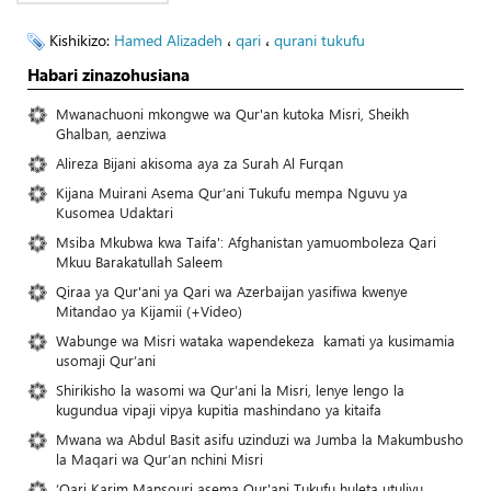
Kishikizo:
Hamed Alizadeh
،
qari
،
qurani tukufu
Habari zinazohusiana
Mwanachuoni mkongwe wa Qur'an kutoka Misri, Sheikh
Ghalban, aenziwa
Alireza Bijani akisoma aya za Surah Al Furqan
Kijana Muirani Asema Qur’ani Tukufu mempa Nguvu ya
Kusomea Udaktari
Msiba Mkubwa kwa Taifa': Afghanistan yamuomboleza Qari
Mkuu Barakatullah Saleem
Qiraa ya Qur'ani ya Qari wa Azerbaijan yasifiwa kwenye
Mitandao ya Kijamii (+Video)
Wabunge wa Misri wataka wapendekeza kamati ya kusimamia
usomaji Qur’ani
Shirikisho la wasomi wa Qur’ani la Misri, lenye lengo la
kugundua vipaji vipya kupitia mashindano ya kitaifa
Mwana wa Abdul Basit asifu uzinduzi wa Jumba la Makumbusho
la Maqari wa Qur’an nchini Misri
‘Qari Karim Mansouri asema Qur'ani Tukufu huleta utulivu